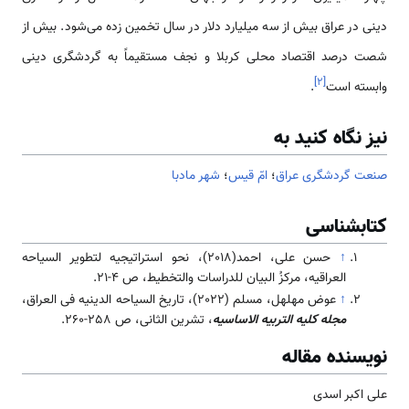
دینی در عراق بیش از سه میلیارد دلار در سال تخمین زده می‌شود. بیش از
شصت درصد اقتصاد محلی کربلا و نجف مستقیماً به گردشگری دینی
]
۲
[
وابسته است
.
نیز نگاه کنید به
صنعت گردشگری عراق
؛
امّ قيس
؛
شهر مادبا
کتابشناسی
↑
حسن علی، احمد(2018)، نحو استراتيجيه لتطوير السياحه
العراقيه، مركزُ البيان للدراسات والتخطيط، ص 4-21.
↑
عوض مهلهل، مسلم (2022)، تاریخ السیاحه الدینیه فی العراق،
مجله کلیه التربیه الاساسیه
، تشرین الثانی، ص 258-260.
نویسنده مقاله
علی اکبر اسدی