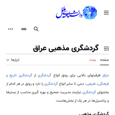
رش
ه
منوی اصلی
حتوا
جستجو
ظاهر
ابزارها
گردشگری مذهبی عراق
تغییر وضعیت فهرست محتویات
صفحه
بحث
ابزارها
عراق
ظرفیتهای بالایی برای رونق انواع
گردشگری
از
گردشگری تاریخ و
فرهنگی
،
طبیعی
، دینی تا سایر انواع
گردشگری
را دارد و رونق در هر کدام از
بخشهای
گردشگری
نیازمند مدیریت صحیح و بهره ­گیری مناسب از بسترها
و پتانسیل‌ها در هر یک از بخش‌هاست.
گردشگری مذهبی