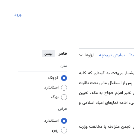
ورود
ظاهر
نهفتن
دأ
نمایش تاریخچه
ابزارها
متن
مار می‌رفت به گونه‌ای که کلیه
کوچک
پس از استقلال مالی تحت نظارت
استاندارد
نظیر اعزام حجاج به مکه، تعیین
بزرگ
 اقامه نمازهای اعیاد اسلامی و
عرض
استاندارد
 انجمن مترادف با مخالفت وزارت
پهن