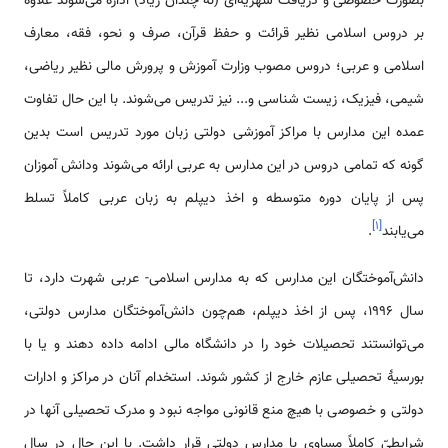
بصورت خصوصی و دریافت شهریه‌ای (نه چندان زیاد) اداره می‌شوند علاوه
بر دروس اسلامی نظیر قرائت و حفظ قرآن، صرف و نحو، فقه، معارف
اسلامی و عربی؛ دروس مصوب وزارت آموزش و پرورش مالی نظیر ریاضی،
شیمی، فیزیک، زیست شناسی و... نیز تدریس می‌شوند. با این حال تفاوت
عمده این مدارس با مراکز آموزشی دولتی زبان مورد تدریس است بدین
گونه که تمامی دروس در این مدارس به عربی ارائه می‌شوند ودانش آموزان
پس از پایان دوره متوسطه و اخذ دیپلم به زبان عربی کاملاً تسلط
]
۱
[
می‌یابند
.
دانش‌آموختگان این مدارس که به مدارس اسلامی- ‌عربی شهرت دارد، تا
سال 1996، پس از اخذ دیپلم، هم‌چون دانش‌آموختگان مدارس دولتی،
می‌توانستند تحصیلات خود را در دانشگاه مالی ادامه داده دهند و یا با
بورسیۀ تحصیلی عازم خارج از کشور شوند. استخدام آنان در مراکز و ادارات
دولتی و خصوصی با هیچ منع قانونی مواجه نبود و مدرک تحصیلی آنها در
شرایطیّ کاملاً مساوی با مدارس دولتی قرار داشت. با این حال در سال