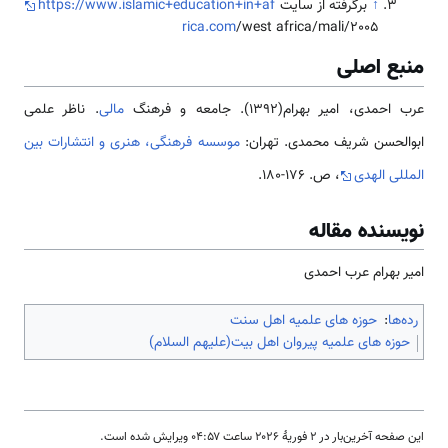
↑
برگرفته از سایت
https://www.islamic+education+in+af
rica.com
/west africa/mali/2005
منبع اصلی
عرب احمدی، امیر بهرام(1392). جامعه و فرهنگ
مالی
. ناظر علمی
ابوالحسن شریف محمدی. تهران:
موسسه فرهنگی، هنری و انتشارات بین
المللی الهدی
، ص. 176-180.
نویسنده مقاله
امیر بهرام عرب احمدی
رده‌ها
:
حوزه های علمیه اهل سنت
حوزه های علمیه پیروان اهل بیت(علیهم السلام)
این صفحه آخرین‌بار در ‏۲ فوریهٔ ۲۰۲۶ ساعت ‏۰۴:۵۷ ویرایش شده است.