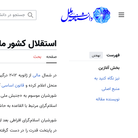
رش
ه
منوی اصلی
حتوا
استقلال کشور ما
فهرست
نهفتن
صفحه
بحث
بخش آغازین
در شمال
مالی
از ژانویه ۲۰۱۲ درگیری‌هایی آغاز شد. در ۲۲ مارس ۲۰۱۲ گروهی از سربازان کنترل کاخ ریاست جمهوری را به‌دست گرفته و دولت
نیز نگاه کنید به
منحل اعلام کرده و
قانون اساسی
آ
منبع اصلی
شورشیان موسوم به «جنبش ملی برای
نویسنده مقاله
اسلام‌گرای مرتبط با القاعده به حا
شورشیان اسلام‌گرای افراطی بعد 
در پایتخت قدرت را در دست گرفته‌ا