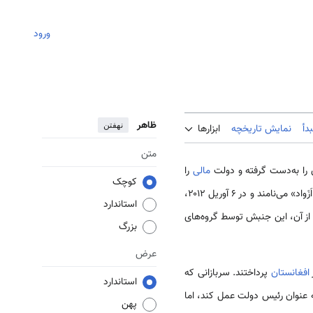
ورود
ظاهر
نهفتن
دأ
نمایش تاریخچه
ابزارها
متن
مالی
را
کوچک
منطقه شمال را «اَزَواد» می‌نامند و در ۶ آوریل ۲۰۱۲،
استاندارد
 از آن، این جنبش توسط گروه‌های
بزرگ
عرض
افغانستان
پرداختند. سربازانی که
استاندارد
به عنوان رئیس دولت عمل کند، اما
پهن