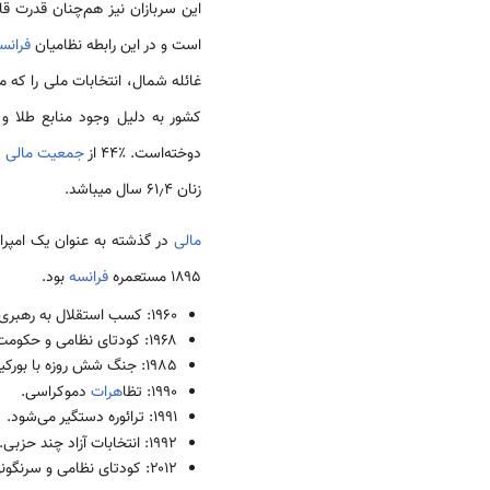
این سربازان نیز هم‌چنان قدرت قا
است و در این رابطه نظامیان
فرانس
غائله شمال، انتخابات ملی را که مدت
کشور به دلیل وجود منابع طلا و ا
دوخته‌است. ٪۴۴ از
جمعیت مالی
زنان ۶۱٫۴ سال میباشد.
مالی
۱۸۹۵ مستعمره
فرانسه
بود.
۱۹۶۰: کسب استقلال به رهبری
۱۹۶۸: کودتای نظامی و حکومت تک حزبی به رهبری
۱۹۸۵: جنگ شش روزه با بورکینافاسو.
۱۹۹۰: تظا
هرات
دموکراسی.
۱۹۹۱: ترائوره دستگیر می‌شود.
۱۹۹۲: انتخابات آزاد چند حزبی.
۲۰۱۲: کودتای نظامی و سرنگونی دولت.