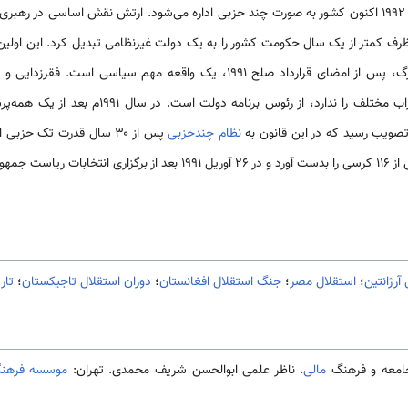
اشت.
ظرف کمتر از یک سال حکومت کشور را به یک دولت غیرنظامی تبدیل کرد. این اولی
بود. برقراری روابط دوستانه با توارگ، پس از امضای قرارداد صلح ۱۹۹۱، یک واقعه
تلف را ندارد، از رئوس برنامه دولت است. در سال ۱۹۹۱م بعد از یک همه‌پرسی،
صویب رسید که در این قانون به
نظام چندحزبی
پس از ۳۰ سال قدرت تک حزب
آرژانتین
؛
استقلال مصر
؛
جنگ استقلال افغانستان
؛
دوران استقلال تاجیکستان
؛
تار
مالی
. ناظر علمی ابوالحسن شریف محمدی. تهران:
موسسه فرهنگی