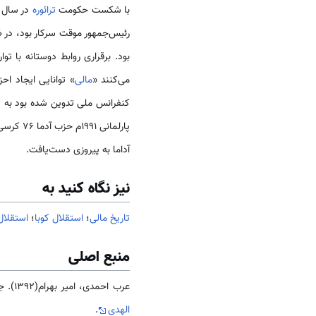
با شکست حکومت
ترائوره
در سال ۱۹۹۲ اکنون کشور به صورت چند حزبی اداره می‌شود. ارتش نقش اساسی در رهبری کودتا د
رئیس‌جمهور موقت سرکار بود، در 
می‌کنند «
مالی
» توانایی ایجاد احزاب مخ
کنفرانس ملی تدوین شده بود به ت
پارلمانی ۱۹۹۱م حزب آدما ۷۶ کرسی از ۱۱۶ کرسی را بدست آورد و در ۲۶ آوریل ۱۹۹۱ بعد از برگزاری انتخابات ریاست جمهوری
آداما به پیروزی دست‌یافت.
نیز نگاه کنید به
تاریخ مالی
؛
استقلال کوبا
؛
استقلال 
منبع اصلی
عرب احمدی، امیر بهرام(1392). جامعه و فرهنگ
الهدی
.