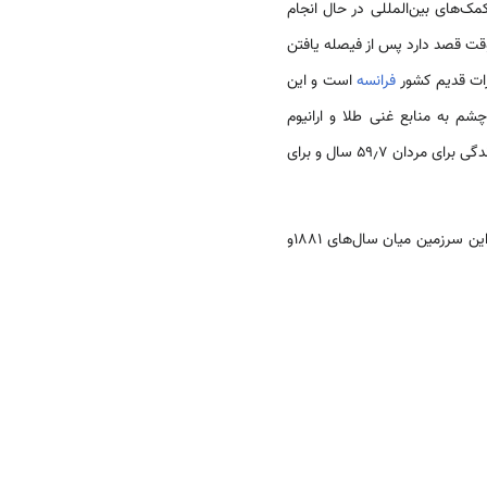
مک‌های بین‌المللی در حال انجام
وقت قصد دارد پس از فیصله یافتن
ات قدیم کشور
فرانسه
است و این
م به منابع غنی طلا و ارانیوم
در مناطق شهری سکونت دارند. میانگین سنی مردم مالی ۱۶٫۳ سال است. امید به زندگی برای مردان ۵۹٫۷ سال و برای
در گذشته به عنوان یک امپراتوری بازرگانی مطرح بود و راه ارتباطی از میان صحرای بزرگ آفریقا شناخته می‌شد. این سرزمین میان سال‌های ۱۸۸۱و