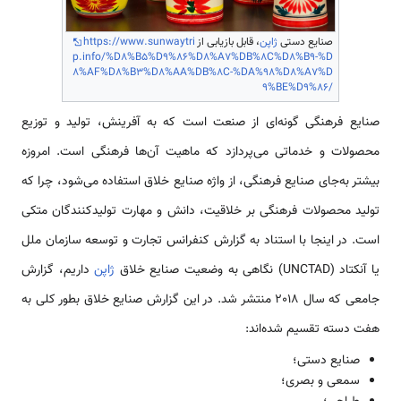
صنایع دستی
ژاپن
، قابل بازیابی از
https://www.sunwaytri
p.info/%D8%B5%D9%86%D8%A7%DB%8C%D8%B9-%D
8%AF%D8%B3%D8%AA%DB%8C-%DA%98%D8%A7%D
9%BE%D9%86/
صنایع فرهنگی گونه‌ای از صنعت است که به آفرینش، تولید و توزیع
محصولات و خدماتی می‌پردازد که ماهیت آن‌ها فرهنگی است. امروزه
بیشتر به‌جای صنایع فرهنگی، از واژه صنایع خلاق استفاده می‌شود، چرا که
تولید محصولات فرهنگی بر خلاقیت، دانش و مهارت تولید‌کنندگان متکی
است. در اینجا با استناد به گزارش کنفرانس تجارت و توسعه سازمان ملل
یا آنکتاد (UNCTAD) نگاهی به وضعیت صنایع خلاق
ژاپن
داریم، گزارش
جامعی که سال 2018 منتشر شد. در این گزارش صنایع خلاق بطور کلی به
هفت دسته تقسیم شده‌اند:
صنایع دستی؛
سمعی و بصری؛