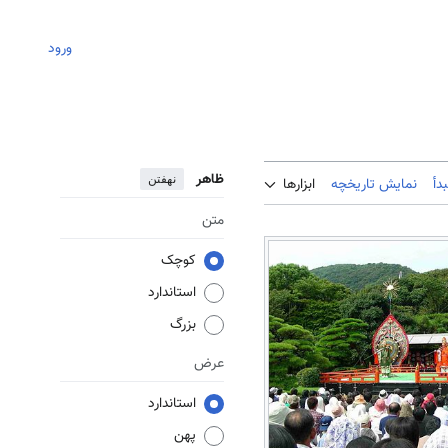
ورود
ظاهر
نهفتن
دأ
نمایش تاریخچه
ابزارها
متن
کوچک
استاندارد
بزرگ
عرض
استاندارد
پهن