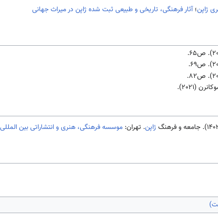
ی ژاپن
؛
آثار فرهنگی، تاريخی و طبيعی ثبت شده ژاپن در ميراث جهانی
رن (2021).
ژاپن
. تهران:
موسسه فرهنگی، هنری و انتشاراتی بین المللی 
ت)