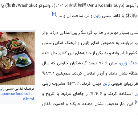
和食/Wash) یا فرهنگ غذایی سنتی
]
۴
[
ژاپن
و فن ساخت آن و ... .
 بسیار مهم در جذب گردشگر بین‌المللی دارند و از
ب می‌آیند. به خصوص غذای ژاپنی و فرهنگ غذایی سنتی
کشور فراتر رفته و به یکی از جاذبه‌های این کشور بدل شده
هنگ ژاپن
، بیش از 96 درصد گردشگران خارجی که سال
آمدند به غذای ژاپنی علاقه نشان دادند و آن را امتحان کردند. همچنین 83.4%
ژاپن
دیدن کردند، 43.2% مشروب ژاپنی
فرهنگ غذایی سنتی
ژاپ
ن
استفاده کردند و 24.4% از جاهای مرتبط با تاریخ و
apanese-food-cultur
e.html
]
۴
این آمار به‌خوبی نشان دهنده جایگاه و اهمیت غذای