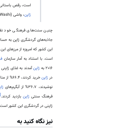
است، رقص باستانی آینوها (アイヌ古式舞踊/Ainu Koshiki buyō)، واشوکو (oku
ژاپن
، واشی (和紙/Washi) یا کاغذ سنتی
چنین سنت‌های فرهنگی خود نقشی
جاذبه‌های گردشگری ژاپن به حسا
این کشور که امروزه از مرزهای این 
است. با استناد به آمار سازمان
فر
2016 به
ژاپن
در
ژاپن
خرید کردند، 66.4% از مناظر زیبای طبیعی
نوشیدند، 36.7% از آبگرم‌های
ژاپ
[
فرهنگ سنتی
ژاپن
بازدید کردند.
ژاپنی در گردشگری این کشور است.
نیز نگاه کنید به