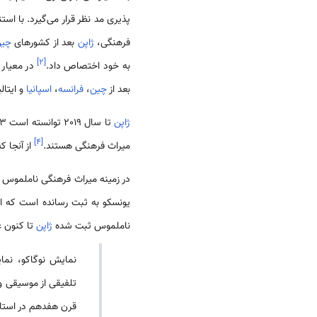
پذیری مد نظر قرار می‌گیرد. با اس
فرهنگی،
ژاپن
بعد از کشورهای
چی
]
۲
[
به خود اختصاص داد.
در معیار 
بعد از
چین
،
فرانسه
،
اسپانیا
و ایتال
ژاپن
]
۴
[
میراث فرهنگی هستند.
از آنجا ک
در زمینه میراث فرهنگی نا‌ملموس 
یونسکو به ثبت رسانده است که از
نا‌ملموس ثبت شده
ژاپن
تا کنون عب