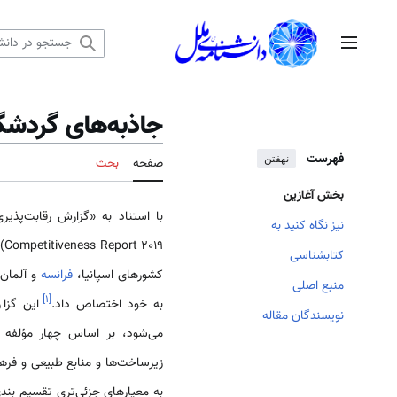
رش
ه
منوی اصلی
حتوا
جاذبه‌های گردشگ
فهرست
نهفتن
صفحه
بحث
بخش آغازین
نیز نگاه کنید به
Competitiveness Report 2019) که از سوی مجمع جهانی اقتصاد منتشر شد،
کتابشناسی
کشورهای اسپانیا،
فرانسه
و آلمان 
منبع اصلی
]
۱
[
به خود اختصاص داد.
این گزا
نویسندگان مقاله
می‌شود، بر اساس چهار مؤلفه 
زیرساخت‌ها و منابع طبیعی و فرهن
به معیارهای جزئی‌تری تقسیم بن