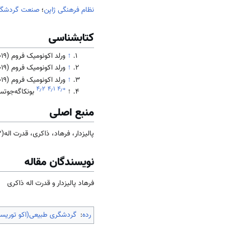
نظام فرهنگی ژاپن
؛
صنعت گردشگر
کتابشناسی
↑
ورلد اکونومیک فروم (2019). ص65.
↑
ورلد اکونومیک فروم (2019). ص69.
↑
ورلد اکونومیک فروم (2019). ص82.
۴٫۲
۴٫۱
۴٫۰
↑
بونکاگه‌جوتسوکان
منبع اصلی
پالیزدار، فرهاد، ذاکری، قدرت اله(1402). جامعه و فرهنگ
نویسندگان مقاله
فرهاد پالیزدار و قدرت اله ذاکری
رده
:
گردشگری طبیعی(اکو توریس