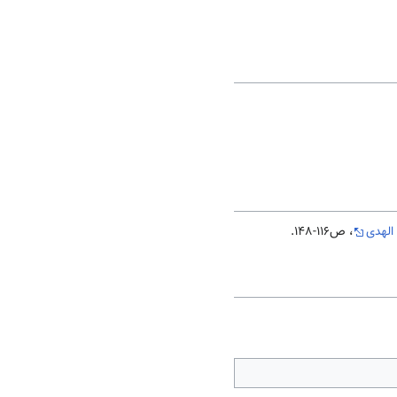
الهدی
، ص116-148.