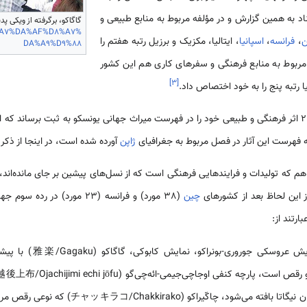
تناد به همین گزارش و در مؤلفه مربوط به منابع طبیعی و
گاگاکو، برگرفته از ویکی پدیا
8%A7%DA%AF%D8%A7%
ن
،
فرانسه
،
اسپانیا
، ایتالیا، مکزیک و برزیل رتبه هفتم را
DA%A9%D9%88
مربوط به منابع فرهنگی و سفرهای کاری هم این کشور
]
۳
[
یا رتبه پنج را به خود اختصاص داد.
تا سال 2019 توانسته است 23 اثر فرهنگی و طبیعی خود را در فهرست میراث جهانی یونسکو به ثبت برساند
ه فهرست این آثار در فصل مربوط به جغرافیای
ژاپن
آورده شده است، در اینجا از ذکر
هم که تولیدات و فرایندهایی فرهنگی است که از نسل‌های پیشین بر جای مانده‌اند،
 این لحاظ بعد از کشورهای
چین
(38 مورد) و فرانسه (23 مورد) د
ارتند از:
نمایش نوگاکو، نمایش عروسکی جور
قرن هفدهم در استان نیگاتا بافته می‌شود، چا‌کّیراک