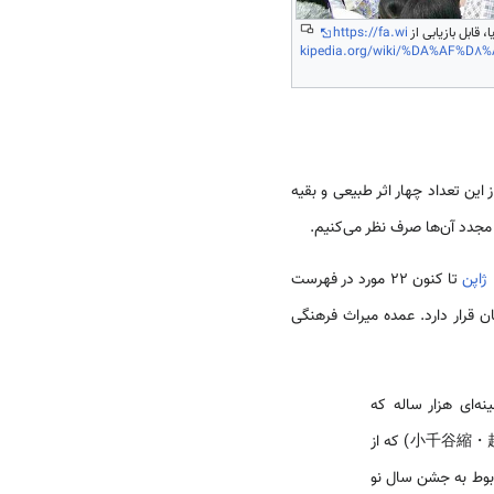
، قابل بازیابی از
https://fa.wi
kipedia.org/wiki/%DA%AF%D
 که از این تعداد چهار اثر طبیعی و بقیه
 مجدد آن‌ها صرف نظر می‌کنیم.
ژاپن
تا کنون 22 مورد در فهرست
ر رده سوم جهان قرار دارد. عمده میراث فرهنگی
وری-بونراکو، نمایش کابوکی، گاگاکو (雅楽/Gagaku) با پیشینه‌ای هزار ساله که
تلفیقی از موسیقی و رقص است، پارچه کنفی اوجاچی‌جیمی-ائه‌چی‌گو (小千谷縮・越後上布/Ojachijimi echi jōfu) که از
و (チャッキラコ/Chakkirako) که نوعی رقص مربوط به جشن سال نو