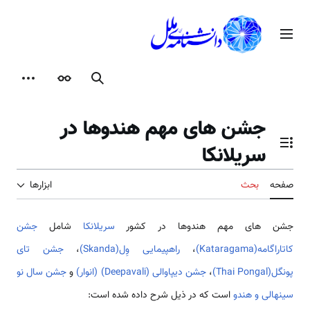
رش
ه
منوی اصلی
حتوا
جستجو
ظاهر
ابزارها
جشن های مهم هندوها در
سریلانکا
تغییر وضعیت فهرست محتویات
صفحه
بحث
ابزارها
جشن های مهم هندوها در کشور
سریلانکا
شامل
جشن
کاتاراگامه(Kataragama)
،
راهپیمایی وِل(Skanda)
،
جشن تای
پونگل(Thai Pongal)
،
جشن دیپاوالی (Deepavali) (انوار)
و
جشن سال نو
سینهالی و هندو
است که در ذیل شرح داده شده است: