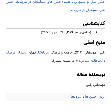
جشن سال نو سینهالی و هندو
؛
جشن های مسلمانان در سریلانکا
؛
جشن
های مسیحیان در سریلانکا
کتابشناسی
↑
(مظفری, سریلانکا, 1369, ص. 109-111)
منبع اصلی
رکنی، مهدیقلی (1391). جامعه و فرهنگ
سریلانکا
. تهران:
سازمان فرهنگ
و ارتباطات اسلامی
( در دست انتشار).
نویسنده مقاله
مهدیقلی رکنی
رده
:
جشن ها و سرودها