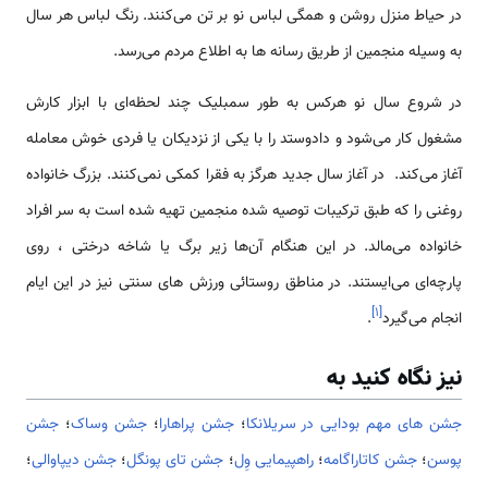
در حیاط منزل روشن و همگی لباس نو بر تن می‌کنند. رنگ لباس هر سال
به وسیله منجمین از طریق رسانه ها به اطلاع مردم می‌رسد.
در شروع سال نو هرکس به طور سمبلیک چند لحظه‌ای با ابزار کارش
مشغول کار می‌شود و دادوستد را با یکی از نزدیکان یا فردی خوش معامله
آغاز می‌کند. در آغاز سال جدید هرگز به فقرا کمکی نمی‌کنند. بزرگ خانواده
روغنی را که طبق ترکیبات توصیه شده منجمین تهیه شده است به سر افراد
خانواده می‌مالد. در این هنگام آن‌ها زیر برگ یا شاخه درختی ، روی
پارچه‌ای می‌ایستند. در مناطق روستائی ورزش های سنتی نیز در این ایام
]
۱
[
انجام می‌گیرد
.
نیز نگاه کنید به
جشن های مهم بودایی در سریلانکا
؛
جشن پراهارا
؛
جشن وساک
؛
جشن
پوسن
؛
جشن کاتاراگامه
؛
راهپیمایی وِل
؛
جشن تای پونگل
؛
جشن دیپاوالی
؛