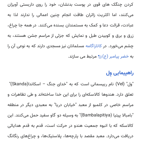
کردن چنگک های قوی در پوست بدنشان، خود را روی داربستی آویزان
می‌کنند، اما اکثریت زائران طاقت انجام چنین اعمالی را ندارند لذا به
عبادت، قرائت دعا و کمک به مستمندان بسنده می‌کنند. در همه جا چراغ،
زرق و برق و کوبیدن طبل و نمایش که جزئی از مراسم جشن هستند، به
چشم می‌خورد. در
کاتاراگامه
مسلمانان نیز مسجدی دارند که به نوعی آن را
به
خضر پیامبر (ع)
مرتبط می سازند.
راهپیمایی وِل
"ول" (Vel) نام رییسمانی است که به "خدای جنگ – اسکاندا(Skanda)"
تعلق دارد. هندوها کالاسکه‌ای را برای این خدا ساخته‌اند و طی تظاهرات و
مراسم خاصی در کلمبو از معبد "خیابان دریا" به معبدی دیگر در منطقه
"بامبالا پیتیا (Bambalapitiya)" به وسیله دو گاو سفید حمل می‌کنند. این
کالاسکه که با انبوه جمعیت هندو در حرکت است، قدم به قدم هدایائی
دریافت می‌دارد. معبد مقصد با پارچه‌ها، پلاستیک‌ها، و چراغ‌های رنگانگ