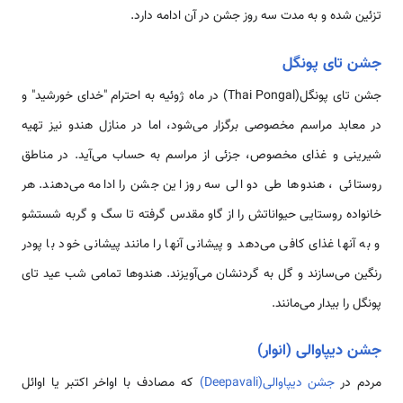
تزئین شده و به مدت سه روز جشن در آن ادامه دارد.
جشن تای پونگل
جشن تای پونگل(Thai Pongal) در ماه ژوئیه به احترام "خدای خورشید" و
در معابد مراسم مخصوصی برگزار می‌شود، اما در منازل هندو نیز تهیه
شیرینی و غذای مخصوص، جزئی از مراسم به حساب می‌آید. در مناطق
روستائی ، هندوها طی دو الی سه روز این جشن را ادامه می‌دهند. هر
خانواده روستایی حیواناتش را از گاو مقدس گرفته تا سگ و گربه شستشو
و به آنها غذای کافی می‌دهد و پیشانی آنها را مانند پیشانی خود با پودر
رنگین می‌سازند و گل به گردنشان می‌آویزند. هندوها تمامی شب عید تای
پونگل را بیدار می‌مانند.
جشن دیپاوالی (انوار)
مردم در
جشن دیپاوالی(Deepavali)
که مصادف با اواخر اکتبر یا اوائل