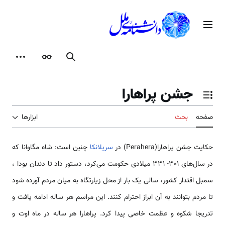
رش
ه
منوی اصلی
حتوا
جستجو
ظاهر
ابزارها
جشن پراهارا
تغییر وضعیت فهرست محتویات
صفحه
بحث
ابزارها
حکایت جشن پراهارا(Perahera) در
سریلانکا
چنین است: شاه مگاوانا که
در سال‌های 301- 331 میلادی حکومت می‌کرد، دستور داد تا دندان بودا ،
سمبل اقتدار کشور، سالی یک بار از محل زیارتگاه به میان مردم آورده شود
تا مردم بتوانند به آن ابراز احترام کنند. این مراسم هر ساله ادامه یافت و
تدریجا شکوه و عظمت خاصی پیدا کرد. پراهارا هر ساله در ماه اوت و