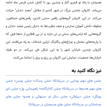
همزمان با ماه نو قمری آغاز و چندین روز تا کامل شدن قرص ماه ادامه
می‌یابد. کاروان جشنی بزرگ در شهر کندی از مقابل "معبد دندان" حرکت
می‌کند. در این کاروان گروه‌های رقص سنتی کندی، رقص‌های شیاطین،
صفوف دانش آموزان مدارس و صف مطرب‌ها به دنبال رئیس معبد دندان و
گروه‌هایی که لباس‌های سنتی بر تن دارند و در پی قطاری از ده‌ها فیل که
با پارچه‌های مخمل و چراغ‌های رنگارنگ تزئین شده‌اند، به راه می‌افتند. این
کاروان چندین خیابان شهر را به این شکل طی می‌کند. در دو طرف
خیابان‌ها جمعیت، نمایش این کاروان پر زرق و برق را تماشا می‌کنند.
نیز نگاه کنید به
جشن های مهم بودایی در سریلانکا
؛
جشن وساک
؛
جشن پوسن
؛
جشن
های مهم هندوها در سریلانکا
؛
جشن کاتاراگامه
؛
راهپیمایی وِل
؛
جشن تای
پونگل
؛
جشن دیپاوالی
؛
جشن سال نو سینهالی و هندو
؛
جشن های
مسلمانان در سریلانکا
؛
جشن های مسیحیان در سریلانکا