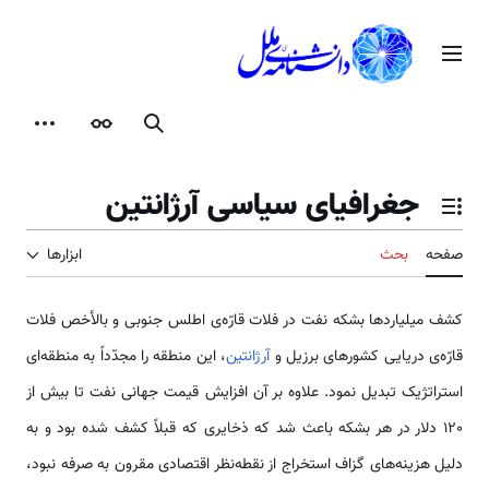
رش
ه
منوی اصلی
حتوا
جستجو
ظاهر
ابزارها
جغرافیای سیاسی آرژانتین
تغییر وضعیت فهرست محتویات
صفحه
بحث
ابزارها
کشف میلیاردها بشکه نفت در فلات قارّه‌ی اطلس جنوبی و بالأخص فلات
قارّه‌ی دریایی کشورهای برزیل و
آرژانتین
، این منطقه را مجدّداً به منطقه‌ای
استراتژیک تبدیل نمود. علاوه بر آن افزایش قیمت جهانی نفت تا بیش از
120 دلار در هر بشکه باعث شد که ذخایری که قبلاً کشف شده بود و به
دلیل هزینه‌های گزاف استخراج از نقطه‌نظر اقتصادی مقرون به صرفه نبود،