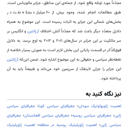
مجدّداً مورد توجّه واقع شود. از جمله‌ی این مناطق، جزایر مالویناس است.
طبق مطالعات انجام شده، وجود بیش از 60 میلیارد بشکه نفت در
بخش‌های شمالی این جزایر به اثبات رسیده است. این موضوع به همراه
دلایل متعدّد دیگر باعث شد که مجدّداً آتش اختلاف
آرژانتین
و انگلیس بر
سر مالکیت بر این جزایر در سال‌های 2011 و 2012 به اوج برسد. به دلایل
فوق‌الذّکر در قسمت پایانی این بخش لازم است به صورتی بسیار خلاصه از
نقطه‌نظر سیاسی و حقوقی به این موضوع اشاره شود. ضمن این‌که
آرژانتین
این جزایر را جزئی لاینفک از سرزمین خود می‌داند و طبیعتاً باید به آن
پرداخته شود.
نیز نگاه کنید به
اهمیت ژئوپولوتیک سودان
؛
جغرافیای سیاسی کوبا
؛
جغرافیای سیاسی
ژاپن
؛
جغرافیای سیاسی روسیه
؛
جغرافیای سیاسی افغانستان
؛
جغرافیای
سیاسی ژاپن
؛
اهمیت ژئوپلیتیک روسیه در منطقه
؛
اهمیت ژئوپلیتیک