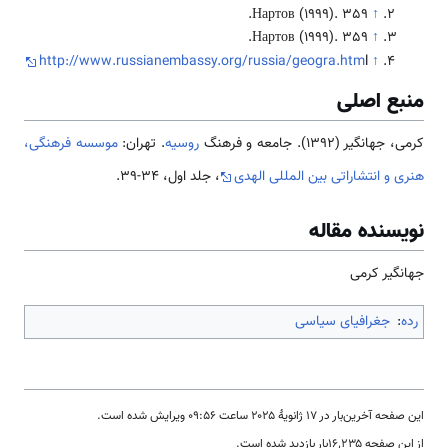
Нартов (1999). 359.
↑
Нартов (1999). 359.
↑
http://www.russianembassy.org/russia/geogra.htm
l
↑
منبع اصلی
کرمی، جهانگیر (1392). جامعه و فرهنگ
روسیه
. تهران:
موسسه فرهنگی،
هنری و انتشاراتی بین المللی الهدی
، جلد اول، 34-39.
نویسنده مقاله
جهانگیر کرمی
رده
:
جغرافیای سیاسی
این صفحه آخرین‌بار در ‏۱۷ ژانویهٔ ۲۰۲۵ ساعت ‏۰۹:۵۶ ویرایش شده است.
از این صفحه ۱۶٬۲۳۵بار بازدید شده است.