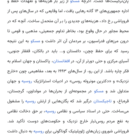
پان‌ترکیست‌‌ها گشت. اگرچه
مسکو
از زیر بار هزینه‌‌ها و تعهدات حفظ و
اداره جمهوری‌های 14 گانه ر‌هایی یافت، اما وقایعی که در سال‌های پس از
فروپاشی رخ داد، هزینه‌‌های جدیدی را بر آن متحمل ساخت. آنچه که در
محیط مجاور در حال وقوع بود، بخاطر تداوم جمعیتی، مذهبی و قومی تا
درون مرز‌های فدراسیون، بر مردمان آن اثر داشت و
مسکو
به این نتیجه
رسید که برای حفظ چچن، داغستان و... باید در بالکان، قفقار جنوبی،
آسیای مرکزی و حتی دورتر از آن، در
افغانستان
، پاکستان و جهان اسلام به
فکر چاره باشد. از این رو، از سال‌های 1993 به بعد، مفاهیمی چون «خارج
نزدیک» و «دکترین مونروئه روسی» در ادبیات استراتژیک
روسیه
و جهان
متداول شد و
مسکو
در مجموعه‌ای از بحران‌‌ها در مولداوی، گرجستان،
قره‌باغ، و
تاجیکستان
درگیر شد که یگان‌‌هایی از ارتش
روسیه
را مشغول
می‌ساخت. حتی در اسناد سیاسی و نظامی
روسیه
، بر حق دخالت نظامی
به نفع مردم روس‌تبار خارج نزدیک و حکومت‌‌های دوست تأکید شد.
فروپاشی شوروی زیان‌های ژئوپلیتیک گوناگونی برای
روسیه
به دنبال داشت