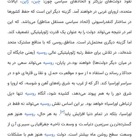
نفوذ دولت‌های بزرگتر و اتحاد‌های سیاسی چون:
چین
،
ژاپن
، ایالات
متحده، اروپای غربی در خواهند آمد. گزینه دیگر این است که حفظ کشور‌ها
در ساختار کنفدراسیونی (اتحاد سیاسی مستقل مناطق) می‌باشد. که این
امر در نتیجه می‌تواند دولت را به عنوان یک قدرت ژئوپلیتیکی تضعیف کند.
اما گزینه دیگری محتمل‌‌تر است. مناطق روسی که با منافع مشترک متحد
شده‌اند، در تلاش برای حفظ رتبه ژئوپلیتیکی عالی
روسیه
(یعنی جایگاه آن
در میان دیگر دولت‌ها) خواهند بود.در پایان،
روسیه
می‌تواند سعی در به
حداکثر رساندن استفاده از سود موقعیت حمل و نقلی قاره‌ای خود در
سراسر اوراسیا کند. اگر که از غرب به شرق راه‌های آهن و شوسه، که اروپا و
شرق دور را به هم پیوند می‌دهد، کشیده شود، آنگاه
روسیه
تنها «پل
ارتباطی اوراسیا» خواهد بود. بر این اساس نقش
روسیه
می‌تواند نه فقط در
]
۳
[
اوراسیا، بلکه در تمام دنیا افزایش یابد
. به هر حال،
روسیه
هنوز هم
گسترده‌‌ترین سرزمین دنیاست و وسعت ناحیه جغرافیایی سیبری آن از
وسعت سطح روشن ماه بیشتر است. دولت
روسیه
هنوز هم با مشکلات