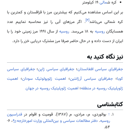
کره ش
مالی
19 کیلومتر
بر این اساس مشاهده می‌کنیم که بیشترین مرز با قزاقستان و کمترین با
]
۴
[
کره شمالی می‌باشد
. اگر مرز‌های آبی را نیز محاسبه نماییم عدد
همسایگان
روسیه
به 18 می‌رسد.
روسیه
از سال 1991 مرز زمینی خود را با
ایران از دست داده و در حال حاضر صرفا مرز مشترک دریایی خزر را دارد.
نیز نگاه کنید به
جغرافیای سیاسی افغانستان
؛
جغرافیای سیاسی ژاپن
؛
جغرافیای سیاسی
کوبا
؛
جغرافیای سیاسی آرژانتین
؛
اهمیت ژئوپولوتیک سودان
؛
اهمیت
ژئوپلیتیک روسیه در منطقه
؛
اهمیت ژئوپلیتیک روسیه در جهان
کتابشناسی
↑
بوالوردی، م، مرادی، م (۱۳۸۷). قومیت و اقوام در
فدراسیون
روسیه
.
دفتر مطالعات سیاسی و بین‌المللی وزارت امورخارجه
، 6-
54.