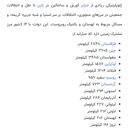
ژئوپلیتیکی زیادی از
جزایر
کوریل و ساخالین در
ژاپن
تا نقل و انتقالات
جمعیتی در مرز‌های منچوری، اختلافات بر سر استیا و شبه جزیره کریمه، و
مسائل مربوط به لهستان و بالتیک روبروست. این دولت با 14 کشور مرز
مشترک زمینی دارد که عبارتند از:
قزاقستان
6848 کیلومتر
چین
3605 کیلومتر
مغولستان 3485 کیلومتر
اوکراین
1576 کیلومتر
فنلاند 1304 کیلومتر
روسیه
سفید 959
گرجستان
723 کیلومتر
استونی 294 کیلومتر
آذربایجان 284 کیلومتر
لیتوانی 227 کیلومتر
لتونی 217 کیلومتر
لهستان 206 کیلومتر
نروژ 196 کیلومتر