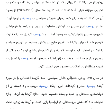
برخوردار می باشند. تغییراتی که در دهه 90 در اوراسیا رخ داد، و منجر به
تخریب موازنه قوای گذشته شد، که تقریبا 50 سال (1992-1945) از وجود
آن می‌گذشت، به دنبال خود بحران هویتی سیاسی به
روسیه
و اروپا آورد.
اما در
روسیه
این بحران به گونه‌ای متفاوت از اروپا و مرتبط با فروپاشی
شوروی- بحران ژئوپلیتیکی- به وجود آمد. عملا
روسیه
تبدیل به یک قدرت
قاره‌ای شد که برای ارتباط با دنیای خارج باریکه‌ای محدود در دریای سیاه و
بالتیک در اختیار دارد و توسط کمربندی از کشور‌های خارج نزدیک و میانی از
اروپای مرکزی جدا شد. موقعیت ژئوپلیتیک به وجود آمده
روسیه
را تبدیل به
قدرت منطقه‌ای با امکانات محدود بین المللی کرد.
در سال 1991 برخی جغرافی دانان سیاسی، سه گزینه احتمالی را در مورد
آینده
روسیه
مطرح کرده‌اند: اول اینکه
روسیه
می‌تواند به دسته‌ای از
دولت‌های مستقل یا شبه وابسته تقسیم شود. اندازه آن‌ها به آن‌ها اجازه
نخواهد داد که نقش برجسته‌ای در اوراسیا بازی کنند، و آن‌ها به زودی تحت