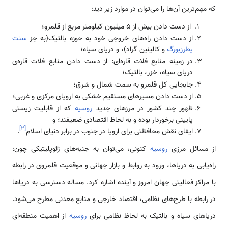
که مهم‌‌ترین آن‌ها را می‌توان در موارد زیر دید:
از دست دادن بیش از 5 میلیون کیلومتر مربع از قلمرو؛
از دست دادن راه‌های خروجی خود به حوزه بالتیک(به جز
سنت
پطرزبورگ
و کالینین گراد)، و دریای سیاه؛
در زمینه منابع فلات قاره‌ای: از دست دادن منابع فلات قاره‌ی
دریای سیاه، خزر، بالتیک؛
جابجایی کل قلمرو به سمت شمال و شرق؛
از دست دادن مسیر‌های مستقیم خشکی به اروپای مرکزی و غربی؛
ظهور چند کشور در مرز‌های جدید
روسیه
که از قابلیت زیستی
پایینی برخوردار بوده و به لحاظ اقتصادی ضعیفند؛ و
]
۲
[
ایفای نقش محافظتی برای اروپا در جنوب در برابر دنیای اسلام
.
از مسائل مرزی
روسیه
کنونی، می‌توان به جنبه‌های ژئوپلیتیکی چون:
راه‌یابی به دریا‌ها، ورود به روابط و بازار جهانی و موقعیت قلمروی در رابطه
با مراکز فعالیتی جهان امروز و آینده اشاره کرد. مساله دسترسی به دریا‌ها
در رابطه با طرح‌های نظامی، اقتصاد خارجی و منابع معدنی مطرح می‌شود.
دریا‌های سیاه و بالتیک به لحاظ نظامی برای
روسیه
از اهمیت منطقه‌ای