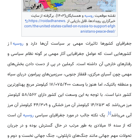
نقشه موقعیت
روسیه
و همسایگان(1403). برگرفته از سایت
خبرگزاری رویدادها، قابل بازیابی از
https://roidadhanews.
com/the-united-states-called-on-russia-to-support-afgh
anistans-peace-deal/
جغرافیای کشور‌ها تاثیرات مهمی بر سیاست آن‌ها دارد و
روسیه
از
کشور‌هایی است که عوامل جغرافیایی آثار مهمی بر گونه نظام سیاسی و
رفتار‌های خارجی آن داشته است. کرملین در پی از دست دادن بخش‌های
مهمی چون آسیای مرکزی، قفقاز جنوبی، سرزمین‌های پیرامون دریای سیاه
و منطقه بالتیک، اما هنوز با وسعت 17/075/400 کیلومتر مربع پهناورترین
کشور دنیا است. با توجه به این وسعت این کشور دارای 58/562 کیلومتر
مرز ‌‌می‌باشد که 14/253 کیلومتر آن مرز خشکی و 44/309 کیلومتر آن مرز
]
۱
[
آبی ‌‌می‌باشد
. یک نکته جالب در مورد جغرافیای سیاسی
روسیه
آن است
که از سده 16 میلادی به طور مرتب در حال گسترش بوده و در جریان
تحولات مهم جهانی مانند جنگ‌های ناپلئونی، جنگ جهانی نخست و دوم و