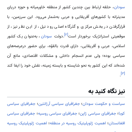
سودان
، حلقه ارتباط بین چندین کشور از منطقه خاورمیانه و حوزه دریای
مدیترانه با کشورهای آفریقایی و عربی به‌شمار می‌رود. این سرزمین، با
قرارگرفتن در بخش مرکزی و گذرگاه اصلی رود نیل، از‌ این نظر نیز، از
]
۲
[
موقعیتی استراتژیک برخوردار است
.دولت
سودان
، به‌عنوان یک کشور
اسلامی، عربی و آفریقایی، دارای قدرت بالقوّه، برای حضور درعرصه‌های
سیاسی بوده؛ ولی عدم انسجام داخلی و مشکلات اقتصادی، مانع آن
شده‌اند که‌ این کشور به نحو شایسته و بایسته زمینه، نقش خود را‌ ایفا کند
]
۳
[
.
نیز نگاه کنید به
سیاست و حکومت سودان
؛
جغرافیای سیاسی آرژانتین
؛
جغرافیای سیاسی
کوبا
؛
جغرافیای سیاسی ژاپن
؛
جغرافیای سیاسی روسیه
؛
جغرافیای سیاسی
افغانستان
؛
اهمیت ژئوپلیتیک روسیه در منطقه
؛
اهمیت ژئوپلیتیک روسیه