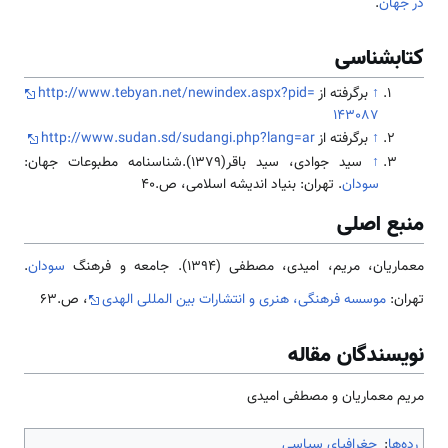
در جهان
.
کتابشناسی
↑
برگرفته از
http://www.tebyan.net/newindex.aspx?pid=
143087
↑
برگرفته از
http://www.sudan.sd/sudangi.php?lang=ar
↑
سید جوادی، سید باقر(1379).شناسنامه مطبوعات جهان:
سودان
. تهران: بنیاد اندیشه اسلامی، ص.40
منبع اصلی
معماریان، مریم، امیدی، مصطفی (1394). جامعه و فرهنگ
سودان
.
تهران:
موسسه فرهنگی، هنری و انتشارات بین المللی الهدی
، ص.63
نویسندگان مقاله
مریم معماریان و مصطفی امیدی
رده‌ها
:
جغرافیای سیاسی