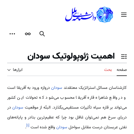
رش
ه
منوی اصلی
حتوا
جستجو
ظاهر
ابزارها
اهمیت ژئوپولوتیک سودان
تغییر وضعیت فهرست محتویات
صفحه
بحث
ابزارها
کارشناسان مسائل استراتژیک معتقدند
سودان
دروازه ورود به آفریقا است
و در واقع شاهراه قاره آفریقا محسوب می‌شود که تحولات‌ این کشور
می‌تواند بر قاره سیاه تأثیرات مستقیمی‌بگذارد. البتّه از موقعیت
سودان
در
دریای سرخ هم نمی‌توان غافل بود چرا که عظیم‌ترین بنادر و پایانه‌های
]
۱
[
نفتی عربستان درست مقابل سواحل
سودان
واقع شده است
.