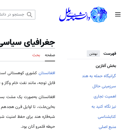
رش
ه
منوی اصلی
حتوا
جغرافیای سیاسی 
فهرست
نهفتن
صفحه
بحث
بخش آغازین
افغانستان
کشوری کوهستانی است؛ ا
گرانیگاه حمله به هند
قابل توجه، مانند نفت خام وگاز و ف
سرزمینی حائل
اهمیت تجاری
افغانستان به‌صورت یک مشت بسته 
نیز نگاه کنید به
به‌این‌علت، تا اوایل قرن هجدهم 
شبه‌قاره هند برای حفظ امنیت شب
کتابشناسی
حیطه قلمرو آنان بود.
منبع اصلی