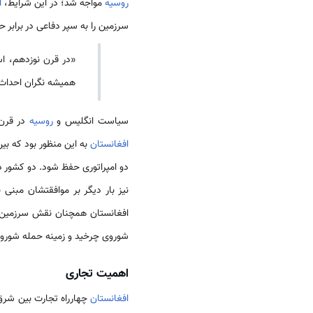
روسیه
مواجه شد؛ در این شرایط،
ا
سرزمین را به سپر دفاعی در برابر 
«در قرن نوزدهم، اس
همیشه نگران احداث 
سیاست انگلیس و
روسیه
در قرن 
افغانستان
به این منظور بود که بین
دو امپراتوری حفظ شود. دو کشور در ۸۰
نیز بار دیگر بر موافقتشان مبنی 
افغانستان همچنان نقش سرزمین ح
شوروی چرخید و زمینه حمله شوروی ر
اهمیت تجاری
افغانستان
چهارراه تجارت بین شرق 