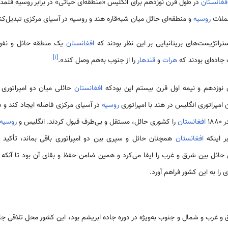
فغانستان
در طول قرن نوزدهم برای انگلیس «منطقه‌ای حیاتی» در برابر روسیه قلمد
حملات
روسیه
و منطقه‌ای حائل میان شبه‌قاره هند و روسیه در آسیای مرکزی تبدیل‌کن
تراتژیست‌های بریتانیایی بر این نظر بودند که
افغانستان
یک منطقه حائل و نفوذ
]
۱
[
جاده‌ای بودند که
هرات
و
قندهار
را از جنوب به‌هم وصل کند».
نوزدهم و نیمه اول قرن بیستم این بودکه
افغانستان
حائلی میان دو امپراتوری 
 امپراتوری انگلیس در هند با امپراتوری
روسیه
در آسیای مرکزی فاصله ایجاد کند و د
۱۸
افغانستان
را کشوری حائل، مستقل و بی‌طرف قبول کردند. انگلیس و
روسیه
بر اینکه
افغانستان
همچنان حائل و سپری بین دو امپراتوری باقی بماند، تأکید ک
ائل بین شرق و غرب را ایفا می‌کرد و همین ضامن حفظ و بقای آن بود تا آنکه
ا به این کشور فراهم آورد.
و غرب و شمال و جنوب به‌ویژه در دوره جاده ابریشم بود، این کشور محل تلاقی جاده