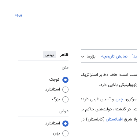
ورود
ظاهر
نهفتن
دأ
نمایش تاریخچه
ابزارها
متن
بست است؛ فاقد ذخایر استراتژیک
کوچک
پولیتیکی بالایی دارد.
استاندارد
 مرکزی،
چین
و آسیای غربی دارد؛
بزرگ
ست، در گذشته، دولت‌های حاکم بر
عرض
ولا شرق
افغانستان
(کابلستان) در
استاندارد
پهن