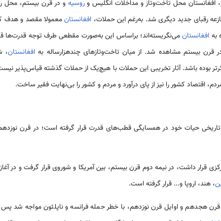
افغانستان محل تاخت‌وتاز و مداخلات انگلیس و
روسیه
و در قرن بیستم، محل ر
زعه رقبای جدید دیگری شد. به‌رغم این حملات،
افغانستان
معمولا مقصد و هدف کشو
ه به
افغانستان
می‌نگریسته‌اند؛ براساس این به‌صورت مقطعی طرف توجه قدرت‌ها قرا
در قرن بیستم مشاهده شد. از میان تاخت‌وتازهای چندهزارساله به
افغانستان
، ش
رتر بوده باشد. آثار تخریبی این حملات با هیچ‌یک از حملات گذشته قیاس‌پذیر نیست؛ 
ردم، اقتصاد کشور را نیز از پای درآورد و مردم و کشور را بی‌نهایت فقیر ساخت.
 تاریخی حیات خود در همسایگی قطب‌های قدرت قرار گرفته است؛ در قرن نوزدهم 
کزی قرار داشت، در نیمه دوم قرن بیستم، بین آمریکا و شوروی قرار گرفت و در آغا
ن
، هند، اروپا و... قرار گرفته است.
 قرن هجدهم و اوایل قرن نوزدهم، با خطر حمله فرانسه و ناپلئون مواجه شد پس ا