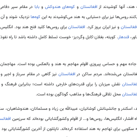
ه هند، آنها کوشیدند از
افغانستان
و
کوه‌های هندوکش
و
بابا
در مقام سپر دفاعی 
‌کنند.روس‌ها نیز برای دستیابی به هند می‌کوشیدند به این
کوه‌ها
نزدیک شوند و آن را
فغانستان
و نیز ایران بروز کرد.
افغانستان
برای روس‌ها کلید فتح هند بود. انگلیس 
اور،
قندهار
. کویته، بغلان-کابل وگردیز- خوست تسلط کامل داشته باشد تا راه نفوذ ر
ده مهم و حساس پیروزی اقوام مهاجم به هند و بالعکس بوده است. مهاجمان برا
غانستان می‌شده‌اند. مردم ساکن در
افغانستان
نیز گاهی در مقام سرباز و اجیر و 
غانستان
نقش میزبان را برای قدرت‌های خارجی داشته است؛ بنابراین فرهنگ و آ
فغانستان
محل تلاقی فرهنگ‌ها و مذاهب گوناگون بوده است.
، اسکندر و جانشینانش کوشانیان، عبیدالله بن زیاد و مسلمانان، هندوشاهیان، سلج
اه افشار، انگلیس‌ها، روس‌ها و... از اقوام وکشورگشایانی بوده‌اند که سرزمین
افغانس
ه سکویی برای تهاجم به هند استفاده کرده‌اند. ناپلئون از آخرین کشورگشایانی بود