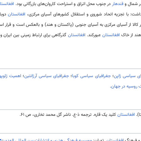
 شمال و
قندهار
در جنوب محل اتراق و استراحت کاروان‌های بازرگانی بود.
افغانستا
داشت: با تجزیه اتحاد شوروی و استقلال کشورهای آسیای مرکزی،
افغانستان
دوبا
 کالا از آسیای مرکزی به آسیای جنوبی (پاکستان و هند) و بالعکس است و قرار اس
 هند از خاک
افغانستان
عبورکند.
افغانستان
گذرگاهی برای ارتباط زمینی بین ایران و
ای سیاسی ژاپن
؛
جغرافیای سیاسی کوبا
؛
جغرافیای سیاسی آرژانتین
؛
اهمیت ژئوپو
ک روسیه در جهان
.
ا).
افغانستان
کلید یک قاره. ترجمه ذ-ع. ناشر گل محمد تخاری، ص 61.
افغانستان
. تهران:
موسسه فرهنگی هنری و انتشارات بین المللی الهدی