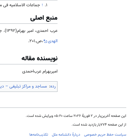
↑
جماعات الاسلاميه فی مالی، بام
منبع اصلی
عرب احمدی، امیر بهرام(1392). جامعه و فرهنگ
الهدی
،ص.201.
نویسنده مقاله
امیربهرام‌ عرب‌احمدی
رده
:
مساجد و مراکز تبلیغی – د
این صفحه آخرین‌بار در ‏۲ فوریهٔ ۲۰۲۶ ساعت ‏۰۵:۲۰ ویرایش شده است.
از این صفحه ۷۷۴بار بازدید شده است.
سیاست حفظ حریم خصوصی
دربارهٔ دانشنامه ملل
تکذیب‌نامه‌ها