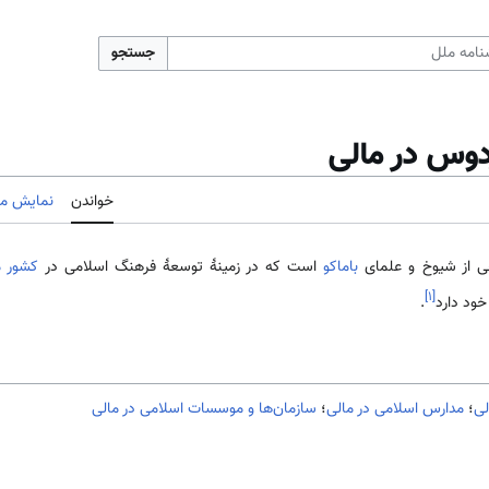
جستجو
دوس در مالی
خواندن
نمایش مب
رخی از شیوخ و علمای
باماکو
است که در زمینۀ توسعۀ فرهنگ اسلامی ‌در
کشور م
]
۱
[
خود دارد
.
لی
؛
مدارس اسلامی در مالی
؛
سازمان‌ها و موسسات اسلامی در مالی