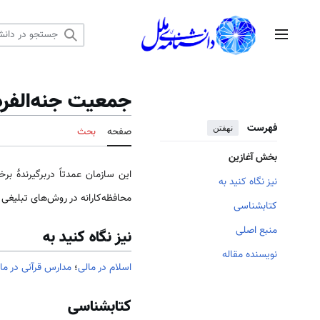
رش
ه
منوی اصلی
حتوا
جمعیت جنه‌الفر
فهرست
نهفتن
صفحه
بحث
بخش آغازین
این سازمان عمدتاً دربرگیرندۀ ب
نیز نگاه کنید به
محافظه‌کارانه در روش‌های تبلیغی 
کتابشناسی
منبع اصلی
نیز نگاه کنید به
نویسنده مقاله
اسلام در مالی
؛
مدارس قرآنی در ما
کتابشناسی