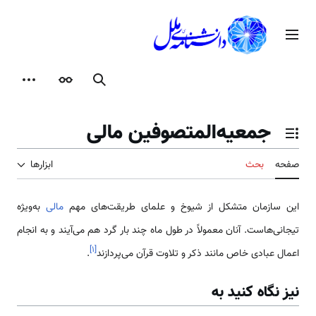
رش
ه
منوی اصلی
حتوا
جستجو
ظاهر
ابزارها
جمعیه‌المتصوفین مالی
تغییر وضعیت فهرست محتویات
صفحه
بحث
ابزارها
این سازمان متشکل از شیوخ و علمای طریقت‌های مهم
مالی
به‌ویژه
تیجانی‌هاست. آنان معمولاً در طول ماه چند بار گرد هم می‌آیند و به انجام
]
۱
[
اعمال عبادی خاص مانند ذکر و تلاوت قرآن می‌پردازند
.
نیز نگاه کنید به