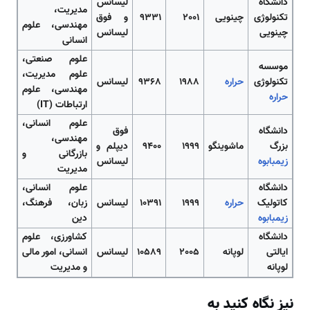
دانشگاه
لیسانس
مدیریت،
تکنولوژی
چینویی
2001
9331
و فوق
مهندسی، علوم
چینویی
لیسانس
انسانی
علوم صنعتی،
موسسه
علوم مدیریت،
تکنولوژی
حراره
1988
9368
لیسانس
مهندسی، علوم
حراره
ارتباطات (IT)
علوم انسانی،
دانشگاه
فوق
مهندسی،
بزرگ
ماشوینگو
1999
9400
دیپلم و
بازرگانی و
زیمبابوه
لیسانس
مدیریت
دانشگاه
علوم انسانی،
کاتولیک
حراره
1999
10391
لیسانس
زبان، فرهنگ،
زیمبابوه
دین
دانشگاه
کشاورزی، علوم
ایالتی
لوپانه
2005
10589
لیسانس
انسانی، امور مالی
لوپانه
و مدیریت
نیز نگاه کنید به