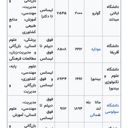
بازرگانی و
دانشگاه
مدیریت،
لیسانس
ایالتی
گوئرو
2000
7545
مهندسی،
تا دکترا
میدلند
آموزش، منابع
طبیعی و
کشاورزی
فوق
پزشکی، علوم
دانشگاه
دیپلم تا
انسانی، بازرگانی
موتاره
1992
8508
آفریقا
فوق
و مدیریت،زبان،
لیسانس
مطالعات فرهنگی
علوم پایه،
دانشگاه
لیسانس
مهندسی،
علوم و
بیندورا
1996
8934
و فوق
کشاورزی،
تکنولوژی
لیسانس
بازرگانی و
بیندورا
مدیریت
فوق
ماتا بله
مدیریت،
دانشگاه
دیپلم تا
لند
1894
9112
مهندسی، علوم
سولوسی
فوق
ش
مالی
انسانی، آموزش
لیسانس
بازرگانی و