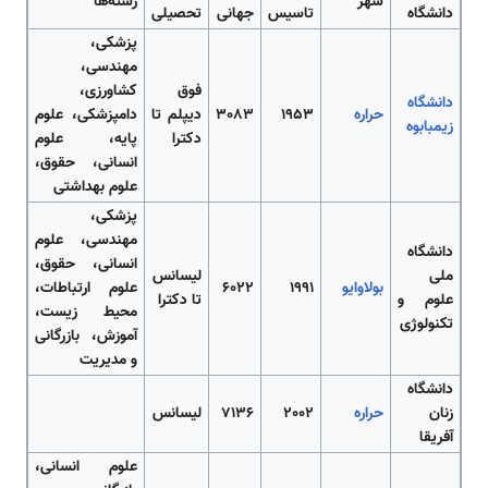
شهر
رشته‌ها
دانشگاه
تاسیس
جهانی
تحصیلی
پزشکی،
مهندسی،
فوق
کشاورزی،
دانشگاه
حراره
1953
3083
دیپلم تا
دامپزشکی، علوم
زیمبابوه
دکترا
پایه، علوم
انسانی، حقوق،
علوم بهداشتی
پزشکی،
مهندسی، علوم
دانشگاه
انسانی، حقوق،
ملی
لیسانس
بولاوایو
1991
6022
علوم ارتباطات،
علوم و
تا دکترا
محیط زیست،
تکنولوژی
آموزش، بازرگانی
و مدیریت
دانشگاه
زنان
حراره
2002
7136
لیسانس
آفریقا
علوم انسانی،