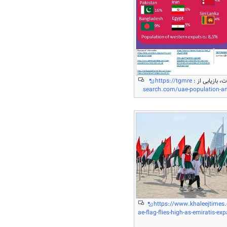
، بازیابی از :
https://tgmre
search.com/uae-population-a
https://www.khaleejtimes.
ae-flag-flies-high-as-emiratis-ex