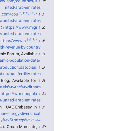
view.com/countries/u
↑
nited-arab-emirates
۴٫۲
۴٫۱
۴٫۰
ew.com/cou
↑
s/united-arab-emirates
r
https://www.migr
↑
e/united-arab-emirates
۶٫۱
۶٫۰
https://www.s
↑
lth-revenue-by-country
mic Forum, Available
↑
mic-population-data/
.production.datopian.
↑
on/uae-fertility-rates
 Blog, Available for
↑
ext=is%20the%20dirham.
https://worldpopula
↑
s/united-arab-emirates
ion | UAE Embassy in
↑
ae-energy-diversificat
gy%20Strategy%202050
ort
. Oman Moments;
↑