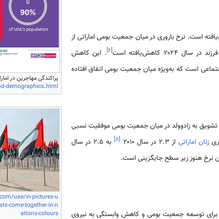
ها در سال ۲۰۲۴ کاهش‌یافته است. نرخ باروری در میان جمعیت بومی اماراتی از
]
۶
[
. این کاهش
تماعی است که به‌ویژه میان جمعیت بومی اتفاق افتاده
پراکندگی مهاجرین در امارات
nd-demographics.html
تشویق به زادوولد در میان جمعیت بومی موفقیت نسبی
]
۸
[
وری
زنان اماراتی
از ۲.۳ در سال ۲۰۱۰
به ۲.۵ در سال
این نرخ هنوز زیر سطح جایگزینی است.
com/uae/in-pictures-u
pats-come-together-in-n
ations-colours
 برای توسعه جمعیت بومی و کاهش وابستگی به نیروی