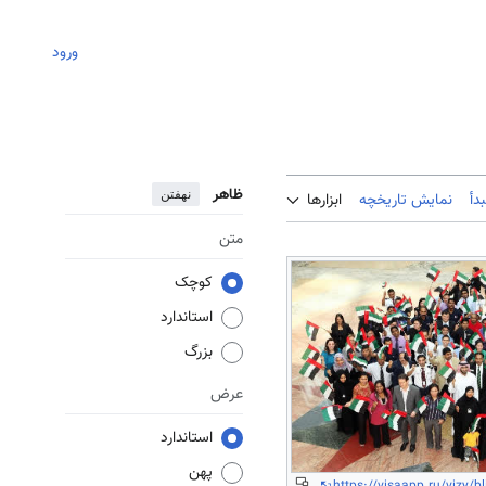
ورود
ظاهر
نهفتن
دأ
نمایش تاریخچه
ابزارها
متن
کوچک
استاندارد
بزرگ
عرض
استاندارد
پهن
https://visaapp.ru/vizy/bl