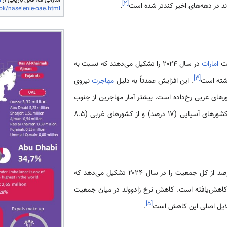
]
۲
[
وند در دهه‌های اخیر کندتر شده است
.
tok/naselenie-oae.html
امارات
در سال ۲۰۲۴ را تشکیل می‌دهند که نسبت به
]
۳
[
. این افزایش عمدتاً به دلیل
مهاجرت
نیروی
ورهای عربی رخ‌داده است. بیشتر آمار مهاجرین از جنوب
آسیا (58 درصد)، سپس از دیگر کشورهای آسیایی (17 درصد) و از کشورهای غربی (8.5
جمعیت بومی اماراتی حدود ۱۵ درصد از کل جمعیت را در سال ۲۰۲۴ تشکیل می‌دهد که
بت به ۲۰ درصد در سال ۲۰۱۵ کاهش‌یافته است. کاهش نرخ زادوولد در میان جمعیت
]
۵
[
دلایل اصلی این کاهش است
.