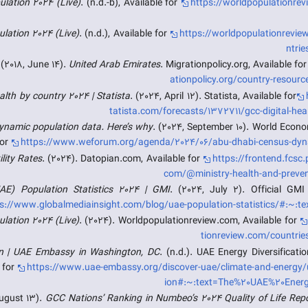
lation 2024 (Live)
. (n.d.-b), Available for
https://worldpopulationre
lation 2024 (Live)
. (n.d.), Available for
https://worldpopulationrevi
ntrie
 (2018, June 14).
United Arab Emirates
. Migrationpolicy.org, Available fo
ationpolicy.org/country-resourc
alth by country 2024 | Statista
. (2024, April 12). Statista, Available for
tatista.com/forecasts/1372711/gcc-digital-hea
ynamic population data. Here’s why
. (2024, September 10). World Econo
for
https://www.weforum.org/agenda/2024/06/abu-dhabi-census-dyna
lity Rates
. (2024). Datopian.com, Available for
https://frontend.fcsc
com/@ministry-health-and-preventi
AE) Population Statistics 2024 | GMI
. (2024, July 2). Official GMI
s://www.globalmediainsight.com/blog/uae-population-statistics/#:~:t
lation 2024 (Live)
. (2024). Worldpopulationreview.com, Available for
tionreview.com/countrie
on | UAE Embassy in Washington, DC
. (n.d.). UAE Energy Diversificat
 for
https://www.uae-embassy.org/discover-uae/climate-and-energy/u
ion#:~:text=The%20UAE%20Ener
ugust 13).
GCC Nations’ Ranking in Numbeo’s 2024 Quality of Life Rep