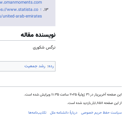
ww.omanmoments.com
ps://www.statista.co
↑
s/united-arab-emirates
نویسنده مقاله
نرگس شکوری
رده
:
رشد جمعیت
این صفحه آخرین‌بار در ‏۳۱ ژوئیهٔ ۲۰۲۵ ساعت ‏۱۱:۳۵ ویرایش شده است.
از این صفحه ۱٬۸۵۸بار بازدید شده است.
سیاست حفظ حریم خصوصی
دربارهٔ دانشنامه ملل
تکذیب‌نامه‌ها