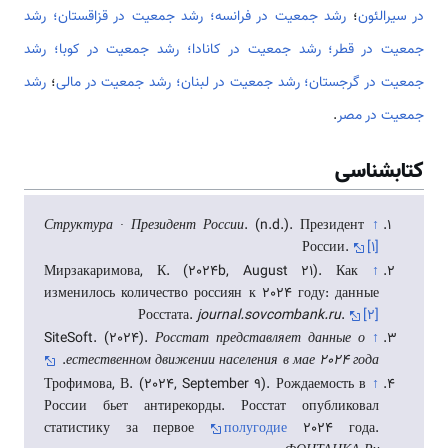
در سیرالئون
؛
رشد جمعیت در فرانسه؛
رشد جمعیت در قزاقستان؛
رشد
جمعیت در قطر؛
رشد جمعیت در کانادا؛
رشد جمعیت در کوبا؛
رشد
جمعیت در گرجستان؛
رشد جمعیت در لبنان؛
رشد جمعیت در مالی
؛
رشد
جمعیت در مصر
.
کتابشناسی
Структура ∙ Президент России
. (n.d.). Президент
↑
России.
[۱]
Мирзакаримова, К. (2024b, August 21). Как
↑
изменилось количество россиян к 2024 году: данные
Росстата.
journal.sovcombank.ru
.
[۲]
SiteSoft. (2024).
Росстат представляет данные о
↑
.
естественном движении населения в мае 2024 года
Трофимова, В. (2024, September 9). Рождаемость в
↑
России бьет антирекорды. Росстат опубликовал
статистику за первое
полугодие
2024 года.