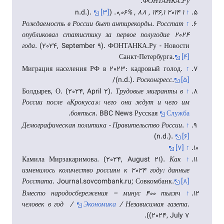
.
ФОНТАНКА.Ру
[۳]
. (n.d.).
1 2014 146,1 , 88 , 0,06%
↑
Рождаемость в России бьет антирекорды. Росстат
↑
опубликовал статистику за первое полугодие 2024
года
. (2024, September 9). ФОНТАНКА.Ру - Новости
Санкт-Петербурга.
[۴]
Миграция населения РФ в 2023: кадровый голод.
↑
/
(n.d.).
Росконгресс
.
[۵]
Болдырев, О. (2024, April 2).
Трудовые мигранты в
↑
России после «Крокуса»: чего они ждут и чего им
.
бояться
. BBC News Русская
Служба
Демографическая политика - Правительство России
.
↑
(n.d.).
[۶]
[۷]
↑
Камила Мирзакаримова. (2024, August 21).
Как
↑
изменилось количество россиян к 2024 году: данные
Росстата
. Journal.sovcombank.ru; Совкомбанк.
[۸]
Вместо народосбережения – минус 400 тысяч
↑
человек в год /
Экономика
/ Независимая газета
.
(2024, July 7).