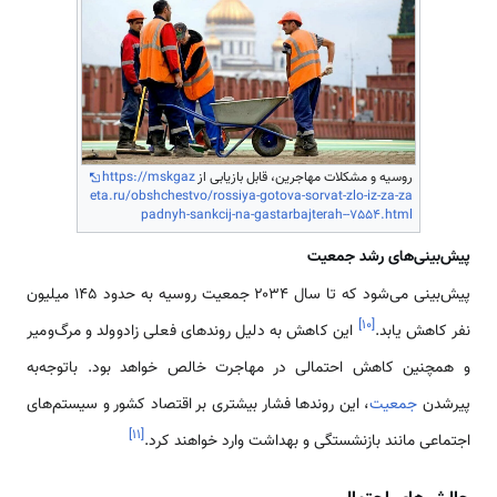
روسیه و مشکلات مهاجرین، قابل بازیابی از
https://mskgaz
eta.ru/obshchestvo/rossiya-gotova-sorvat-zlo-iz-za-za
padnyh-sankcij-na-gastarbajterah--7554.html
پیش‌بینی‌های رشد جمعیت
پیش‌بینی می‌شود که تا سال ۲۰۳۴ جمعیت روسیه به حدود ۱۴۵ میلیون
]
۱۰
[
نفر کاهش یابد.
این کاهش به دلیل روندهای فعلی زادوولد و مرگ‌ومیر
و همچنین کاهش احتمالی در مهاجرت خالص خواهد بود. باتوجه‌به
پیرشدن
جمعیت
، این روندها فشار بیشتری بر اقتصاد کشور و سیستم‌های
]
۱۱
[
اجتماعی مانند بازنشستگی و بهداشت وارد خواهند کرد.