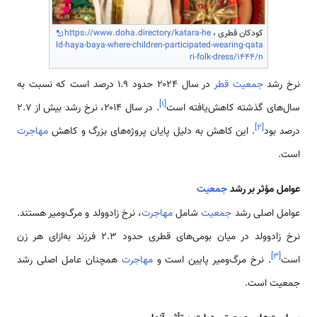
کودکان قطری ،
https://www.doha.directory/katara-he
ld-haya-baya-where-children-participated-wearing-qata
ri-folk-dress/1444/n
نرخ رشد
جمعیت قطر
در سال ۲۰۲۴ حدود ۱.۹ درصد است که نسبت به
]
۱
[
سال‌های گذشته کاهش‌یافته است
. در سال ۲۰۱۴، نرخ رشد بیش از ۲.۷
]
۲
[
درصد بود
. این کاهش به دلیل پایان پروژه‌های بزرگ و کاهش
مهاجرت
است.
عوامل مؤثر بر رشد
جمعیت
عوامل اصلی رشد
جمعیت
شامل
مهاجرت
، نرخ زادوولد و مرگ‌ومیر هستند.
نرخ زادوولد در میان بومی‌های قطری حدود ۲.۳ فرزند به‌ازای هر زن
]
۳
[
است
. نرخ مرگ‌ومیر پایین است و
مهاجرت
همچنان عامل اصلی رشد
جمعیت است.