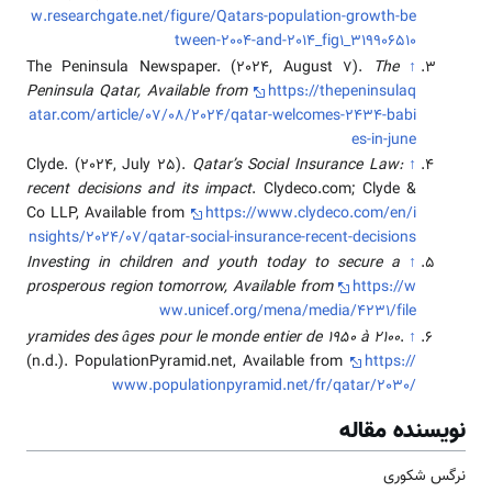
w.researchgate.net/figure/Qatars-population-growth-be
tween-2004-and-2014_fig1_319906510
The Peninsula Newspaper. (2024, August 7).
The
↑
Peninsula Qatar, Available from
https://thepeninsulaq
atar.com/article/07/08/2024/qatar-welcomes-2434-babi
es-in-june
Clyde. (2024, July 25).
Qatar’s Social Insurance Law:
↑
recent decisions and its impact
. Clydeco.com; Clyde &
Co LLP, Available from
https://www.clydeco.com/en/i
nsights/2024/07/qatar-social-insurance-recent-decisions
Investing in children and youth today to secure a
↑
prosperous region tomorrow, Available from
https://w
ww.unicef.org/mena/media/4231/file
yramides des âges pour le monde entier de 1950 à 2100
.
↑
(n.d.). PopulationPyramid.net, Available from
https://
www.populationpyramid.net/fr/qatar/2030/
نویسنده مقاله
نرگس شکوری