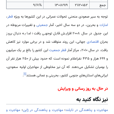
جمع
21120152
13018919
9/61%
توجه به سیر صعودی منحنی تحولات عمرانی در این کشورها به ویژه
قطر
،
امارات
و بحرین، در دو سه سال اخیر، آمار
جمعیتی
و تغییرات مربوطه در
این جدول در سال 2008 افزایش قابل توجهی یافت؛ اما به دنبال بروز
بحران
اقتصادی
جهانی‌، این روند متوقف شد و در برخی موارد نیز کاهش
یافت. در سال 2010، مرکز آمار
قطر
جمعیت
این کشور را بالغ بر یک میلیون
و 699 هزار و 435 نفراعلام نموده است که حدود بیش از 250 هزار نفر آن
را بومیان تشکیل می‌دهند که آن نیز مخلوطی از مهاجران اولیه سعودی،
]
۱
[
ایرانی‌های استان‌های جنوبی کشور، بحرینی و عمانی هستند
.
در حال به روز رسانی و ویرایش
نیز نگاه کنید به
مهاجرت و پناهندگی در تایلند
؛
مهاجرت و پناهندگی در ژاپن
؛
مهاجرت و