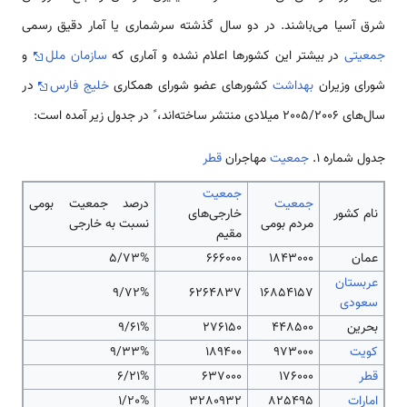
شرق آسیا می‌باشند. در دو سال گذشته سرشماری یا آمار دقیق رسمی
جمعیتی
در بیشتر این کشورها اعلام نشده و آماری که
سازمان ملل
و
شورای وزیران
بهداشت
کشورهای عضو شورای همکاری
خلیج فارس
در
سال‌های 2005/2006 میلادی منتشر ساخته‌اند، ً در جدول زیر آمده است:
جدول شماره 1.
جمعیت
مهاجران
قطر
جمعیت
جمعیت
درصد جمعیت بومی
نام کشور
خارجی‌های
مردم بومی
نسبت به خارجی
مقیم
عمان
1843000
666000
5/73%
عربستان
9/72%
6264837
16854157
سعودی
بحرین
448500
276150
9/61%
کویت
973000
189400
9/33%
قطر
176000
637000
6/21%
امارات
825495
3280932
1/20%