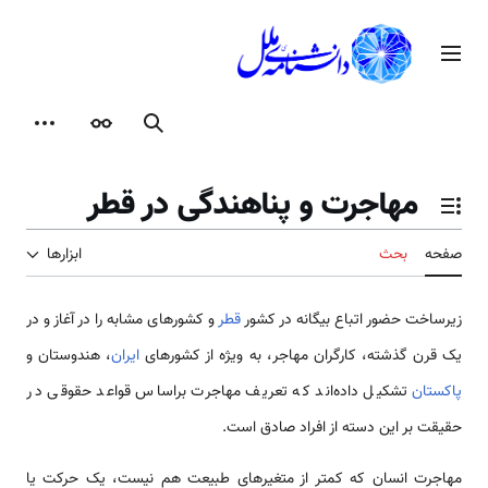
رش
ه
منوی اصلی
حتوا
جستجو
ظاهر
ابزارها
مهاجرت و پناهندگی در قطر
تغییر وضعیت فهرست محتویات
صفحه
بحث
ابزارها
زیرساخت حضور اتباع بیگانه در کشور
قطر
و کشورهای مشابه را در آغاز و در
یک قرن گذشته، کارگران مهاجر، به ویژه از کشورهای
ایران
، هندوستان و
پاکستان
تشکیل داده‌اند که تعریف مهاجرت براساس قواعد حقوقی در
حقیقت بر این دسته از افراد صادق است.
مهاجرت انسان که کمتر از متغیرهای طبیعت هم نیست، یک حرکت یا