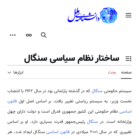
رش
ه
منوی اصلی
حتوا
جستجو
ظاهر
ابزارها
ساختار نظام سیاسی سنگال
تغییر وضعیت فهرست محتویات
صفحه
بحث
ابزارها
سیستم حکومتی
سنگال
که در گذشته پارلمانی بود در سال 1962 با انتصاب
نخست وزیر، به سیستم ریاستی تغییر یافت. بر اساس اصل اول
قانون
اساسی
نظام حکومتی این کشور جمهوری فدرال است و دولت دارای چهل
وزارتخانه است. در
سنگال
رئیس‌جمهور قدرت بسیاری دارد. او بر اساس
تغییری که در سال 2001 میلادی در
قانون اساسی
سنگال ایجاد شد، هر