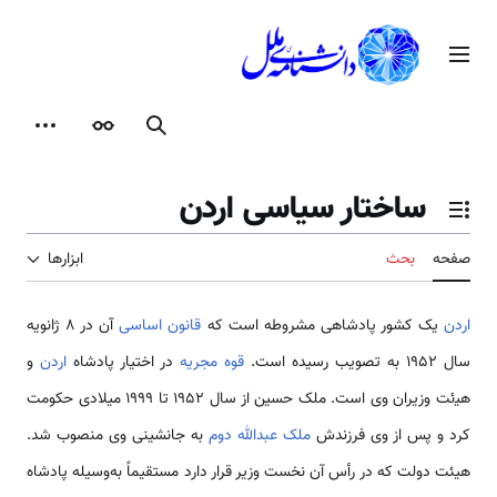
رش
ه
منوی اصلی
حتوا
جستجو
ظاهر
ابزارها
ساختار سیاسی اردن
تغییر وضعیت فهرست محتویات
صفحه
بحث
ابزارها
اردن
ﯾﮏ ﮐﺸﻮر ﭘﺎدﺷﺎﻫﯽ ﻣﺸﺮوﻃﻪ اﺳﺖ ﮐﻪ
ﻗﺎﻧﻮن اﺳﺎﺳﯽ
آن در 8 ژانویه
سال 1952 به تصویب رﺳﯿﺪه اﺳﺖ.
ﻗﻮه ﻣﺠﺮﯾﻪ
در اﺧﺘﯿﺎر ﭘﺎدﺷﺎه
اردن
و
ﻫﯿئت وزﯾﺮان وی اﺳﺖ. ملک حسین از سال 1952 تا 1999 میلادی حکومت
کرد و پس از وی فرزندش
ملک عبدالله دوم
به جانشینی وی منصوب شد.
هیئت دولت که در رأس آن نخست وزیر قرار دارد مستقیماً به‌وسیله پادشاه