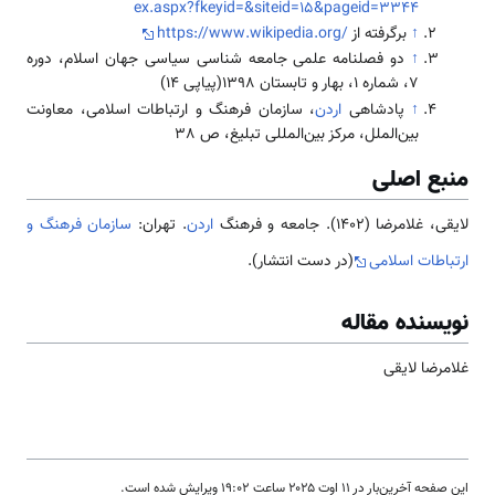
ex.aspx?fkeyid=&siteid=15&pageid=3344
↑
برگرفته از
https://www.wikipedia.org/
↑
دو فصلنامه علمی‌ جامعه شناسی سیاسی جهان اسلام، دوره
7، شماره 1، بهار و تابستان 1398(پیاپی 14)
↑
پادشاهی
اردن
، سازمان فرهنگ و ارتباطات اسلامی، معاونت
بین‌‌الملل، مركز بین‌‌المللی تبلیغ، ص 38
منبع اصلی
لایقی، غلامرضا (1402). جامعه و فرهنگ
اردن
. تهران:
سازمان فرهنگ و
ارتباطات اسلامی
(در دست انتشار).
نویسنده مقاله
غلامرضا لایقی
این صفحه آخرین‌بار در ‏۱۱ اوت ۲۰۲۵ ساعت ‏۱۹:۰۲ ویرایش شده است.