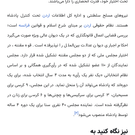
ﺗﺤﺖ اﺧﺘﯿﺎر ﺧﻮد، ﻗﺪرت اﻧﺤﺼﺎری را دارا می‌باشند.
ﻧﯿﺮوﻫﺎی ﻣﺴﻠﺢ ﺳﻠﻄﻨﺘﯽ و اداره ﮐﻞ اﻃﻼﻋﺎت
اردن
ﺗﺤﺖ ﮐﻨﺘﺮل ﭘﺎدﺷﺎه
ﻫﺴﺘﻨﺪ. نظام ﺣﻘﻮﻗﯽ
اردن
ﺑﺮ ﻣﺒﻨﺎی ﺷﺮع اﺳﻼم و ﻗﻮاﻧﯿﻦ
ﻓﺮاﻧﺴﻪ
است؛
ﺑﺮرﺳﯽ ﻗﻀﺎﯾﯽ اﻋﻤﺎل ﻗﺎﻧﻮﻧﮕﺬاری ﮐﻪ در ﯾﮏ دﯾﻮان ﻋﺎﻟﯽ وﯾﮋه ﺻﻮرت می‌ﮔﯿﺮد
اﺣﮑﺎم اﺟﺒﺎری دﯾﻮان ﻋﺪاﻟﺖ بین‌‌الملل را ﻧﭙﺬﯾﺮﻓﺘﻪ اﺳﺖ. ﻗﻮه ﻣﻘﻨﻨﻪ، در
اﺧﺘﯿﺎر ﻣﺠﻠﺲ ﻣﻠﯽ ﮐﻪ از دو ﻣﺠﻠﺲ ﻣﻘﻨﻨﻪ ﺗﺸﮑﯿﻞ ﺷﺪه ﻗﺮار دارد. ﻣﺠﻠﺲ
ﻧﻤﺎﯾﻨﺪﮔﺎن از 110 ﻋﻀﻮ ﺗﺸﮑﯿﻞ ﺷﺪه ﮐﻪ در رأیﮔﯿﺮی ﻫﻤﮕﺎﻧﯽ و ﺑﺮ اﺳﺎس
نظام اﻧﺘﺨﺎﺑﺎﺗﯽ «یک ﻧﻔﺮ ﯾﮏ رأی» به مدت 4 ﺳﺎل اﻧﺘﺨﺎب ﺷﺪه، ﺑﺮای ﯾﮏ
دوره‌اﻧﺪ ﮐﻪ ﭘﺎدﺷﺎه ﻣﯽﺗﻮاﻧﺪ آن را ﻣﻨﺤﻞ ﻧﻤﺎﯾﺪ. در اﯾﻦ ﻣﺠﻠﺲ، 9 ﮐﺮﺳﯽ ﺑرای
ﻣﺴﯿﺤﯿﺎن، 3 ﮐﺮﺳﯽ ﺑﺮای ﺳﺮﮐﯿﺴﯽها و چچنی‌ها و 6 ﮐﺮﺳﯽ ﺑرای زﻧﺎن در
ﻧﻈﺮﮔﺮﻓﺘﻪ ﺷﺪه است. نماینده مجلس 40 نفری سنا برای یک دوره 4 ﺳﺎﻟﻪ
]
۴
[
ﺗﻮﺳﻂ ﭘﺎدﺷﺎه ﻣﻨﺼﻮب می‌شود
.
نیز نگاه کنید به