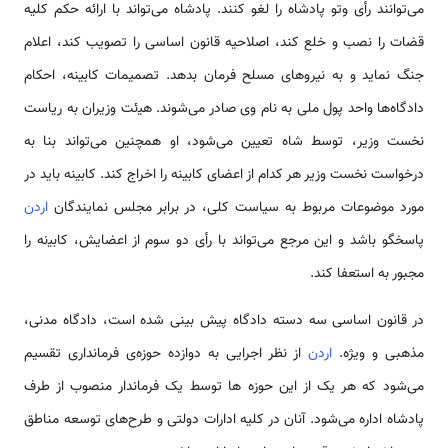
می‌ﺗﻮاﻧﻨﺪ رأی وﺗﻮ ﭘﺎدﺷﺎه را ﻟﻐﻮ ﮐﻨﻨﺪ. ﭘﺎدﺷﺎه می‌ﺗﻮاﻧﺪ ﺑﺎ اراﺋﻪ ﺣﮑﻢ ﮐﻠﯿﻪ
ﻗﻀﺎت را ﻧﺼﺐ و ﺧﻠﻊ ﮐﻨﺪ، اﺻﻼﺣﯿﻪ ﻗﺎﻧﻮن اﺳﺎﺳﯽ را ﺗﺼﻮﯾﺐ ﮐﻨﺪ، اﻋﻼم
ﺟﻨﮓ ﻧﻤﺎﯾﺪ و ﺑﻪ ﻧﯿﺮوﻫﺎی ﻣﺴﻠﺢ ﻓﺮﻣﺎن ﺑﺪﻫﺪ. ﺗﺼﻤﯿﻤﺎت ﮐﺎﺑﯿﻨﻪ، اﺣﮑﺎم
دادگاه‌ها واﺣﺪ ﭘﻮل ﻣﻠﯽ ﺑﻪ ﻧﺎم وی ﺻﺎدر می‌ﺷﻮﻧﺪ. ﻫﯿئت وزﯾﺮان ﺑﻪ رﯾﺎﺳﺖ
ﻧﺨﺴﺖ وزﯾﺮ، ﺗﻮﺳﻂ ﺷﺎه ﺗﻌﯿﯿﻦ می‌ﺷﻮد، او ﻫﻤﭽﻨﯿﻦ می‌ﺗﻮاﻧﺪ ﺑﻨﺎ ﺑﻪ
درﺧﻮاﺳﺖ ﻧﺨﺴﺖ وزﯾﺮ ﻫﺮ ﮐﺪام از اﻋﻀﺎی ﮐﺎﺑﯿﻨﻪ را اﺧﺮاج ﮐﻨﺪ. ﮐﺎﺑﯿﻨﻪ ﺑﺎﯾﺪ در
ﻣﻮرد ﻣﻮﺿﻮﻋﺎت ﻣﺮﺑﻮط ﺑﻪ ﺳﯿﺎﺳﺖ ﮐﻠﯽ، در ﺑﺮاﺑﺮ ﻣﺠﻠﺲ ﻧﻤﺎﯾﻨﺪﮔﺎن
اردن
ﭘﺎﺳﺨﮕﻮ ﺑﺎﺷﺪ و این مرجع می‌تواند با رأی دو ﺳﻮم از اﻋﻀﺎﯾﺶ، ﮐﺎﺑﯿنه را
مجبور به استعفا کند.
در ﻗﺎﻧﻮن اﺳﺎﺳﯽ ﺳﻪ دﺳﺘﻪ دادﮔﺎه ﭘﯿﺶ ﺑﯿﻨﯽ ﺷﺪه اﺳﺖ، دادﮔﺎه ﻣﺪﻧﯽ،
ﻣﺬﻫﺒﯽ و وﯾﮋه.
اردن
از ﻧﻈﺮ اﺟﺮاﯾﯽ ﺑﻪ دوازده ﺣﻮزه‌ی ﻓﺮﻣﺎﻧﺪاری ﺗﻘﺴﯿﻢ
می‌ﺷﻮد ﮐﻪ ﻫﺮ ﯾﮏ از اﯾﻦ ﺣﻮزه ﻫﺎ ﺗﻮﺳﻂ ﯾﮏ ﻓﺮﻣﺎﻧﺪار ﻣﻨﺼﻮب از ﻃﺮف
ﭘﺎدﺷﺎه اداره می‌ﺷﻮد. آﻧﺎن در ﮐﻠﯿﻪ ادارات دوﻟﺘﯽ و ﻃﺮحﻫﺎی ﺗﻮﺳﻌﻪ ﻣﻨﺎﻃﻖ