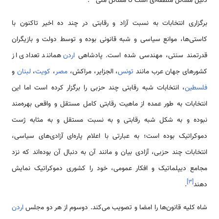
دلیل مسائل منطقه‌ای است تا مسائل ملی
.
برگزاری انتخابات به نسبت آزاد و رقابتی در چند ده اخیر تاکنون با
کاستی‌ها، موانع سیاسی و شبه قانونی بوده و توسط دولت و بازیگران
قدرتمند سنتی، مهندسی شده است. پادشاهی
اردن
همانند تعدادی از
کشورهای جهان عرب مانند
تونس
، الجزایر، مراکش،
مصر
،
کویت
،
لبنان
و
فلسطین
، انتخابات شبه رقابتی چند حزبی را برگزار کرده است اما این
انتخابات به طور عمده از ماهیت رقابتی کامل مستقل و واقعی بهره‌مند
نبوده و به شکل شبه رقابتی و به نسبت مستقل و به مثابه ژست
دموکراتیک بوده است؛ به عبارتی با اعلام پاره‌ای آزادی‌های سیاسی،
انتخابات چند حزبی، آزادی بیان و مانند آن به دنبال آن بوده‌اند که نزد
مجامع دیپلماتیک و افکار عمومی، خود را کشوری دموکراتیک نمایش
]
۳
[
دهند
.
ﺷﺎه ﮐﻠﯿﻪ ﻗﺎﻧون‌ها را اﻣﻀﺎ و ﺗﺼﻮﯾﺐ می‌ﮐﻨﺪ. دوﺳﻮم از ﻫﺮ دو ﻣجلس
اردن