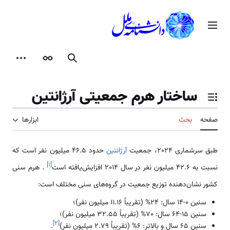
رش
ه
منوی اصلی
حتوا
جستجو
ظاهر
ابزارها
ساختار هرم جمعیتی آرژانتین
تغییر وضعیت فهرست محتویات
صفحه
بحث
ابزارها
طبق سرشماری 2024، جمعیت
آرژانتین
حدود 46.5 میلیون نفر است که
]
۱
[
نسبت به 42.6 میلیون نفر در سال 2014 افزایش‌یافته است
. هرم سنی
کشور نشان‌دهنده توزیع جمعیت در گروه‌های سنی مختلف است:
سنین 0-14 سال: 24% (تقریباً 11.16 میلیون نفر)؛
سنین 15-64 سال: 70% (تقریباً 32.55 میلیون نفر)؛
]
۲
[
سنین 65 سال و بالاتر: 6% (تقریباً 2.79 میلیون نفر)
.