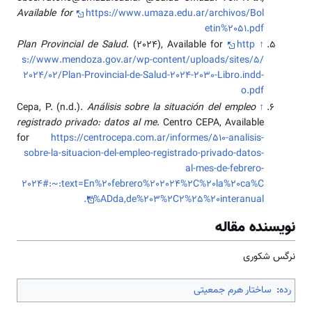
Available for
https://www.umaza.edu.ar/archivos/Bol
etin%2051.pdf
Plan Provincial de Salud
. (2024), Available for
http
↑
s://www.mendoza.gov.ar/wp-content/uploads/sites/5/
2024/02/Plan-Provincial-de-Salud-2024-2030-Libro.indd-
o.pdf
Cepa, P. (n.d.).
Análisis sobre la situación del empleo
↑
registrado privado: datos al me
. Centro CEPA, Available
for
https://centrocepa.com.ar/informes/510-analisis-
sobre-la-situacion-del-empleo-registrado-privado-datos-
al-mes-de-febrero-
2024#:~:text=En%20febrero%202024%2C%20la%20ca%C
3%ADda,de%203%2C2%25%20interanual.
نویسنده مقاله
نرگس شکوری
رده
:
ساختار هرم جمعیتی