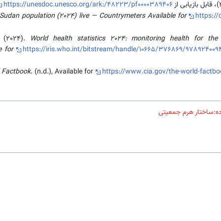
https://unesdoc.unesco.org/ark:/48223/pf0000389406
Sudan population (2024) live — Countrymeters Available for
https://
. (2024).
World health statistics 2024: monitoring health for the
e for
https://iris.who.int/bitstream/handle/10665/376869/97892400
d Factbook
. (n.d.), Available for
https://www.cia.gov/the-world-factb