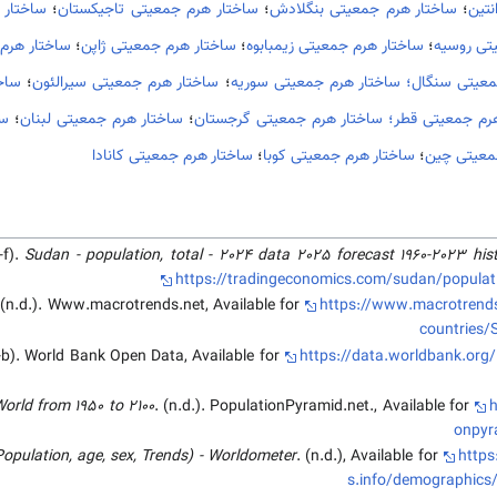
نتین
؛
ساختار هرم جمعیتی بنگلادش
؛
ساختار هرم جمعیتی تاجیکستان
؛
ساختار 
تی روسیه
؛
ساختار هرم جمعیتی زیمبابوه
؛
ساختار هرم جمعیتی ژاپن
؛
ساختار هرم
معیتی سنگال؛
ساختار هرم جمعیتی سوریه
؛
ساختار هرم جمعیتی سیرالئون
؛
ساخ
رم جمعیتی قطر؛
ساختار هرم جمعیتی گرجستان
؛
ساختار هرم جمعیتی لبنان
؛
سا
معیتی چین
؛
ساختار هرم جمعیتی کوبا
؛
ساختار هرم جمعیتی کانادا
-f).
Sudan - population, total - 2024 data 2025 forecast 1960-2023 hist
https://tradingeconomics.com/sudan/populati
 (n.d.). Www.macrotrends.net, Available for
https://www.macrotrends
countries/
.-b). World Bank Open Data, Available for
https://data.worldbank.org
orld from 1950 to 2100
. (n.d.). PopulationPyramid.net., Available for
h
onpyr
pulation, age, sex, Trends) - Worldometer
. (n.d.), Available for
http
s.info/demographics