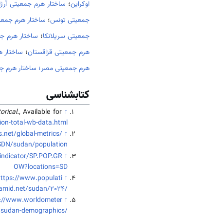
اوکراین
؛
ساختار هرم جمعیتی آرژا
جمعیتی تونس
؛
ساختار هرم جمعی
جمعیتی سریلانکا
؛
ساختار هرم ج
هرم جمعیتی قزاقستان
؛
ساختار ه
هرم جمعیتی مصر؛
ساختار هرم ج
کتابشناسی
orical
., Available for
↑
on-total-wb-data.html
.net/global-metrics/
↑
SDN/sudan/population
/indicator/SP.POP.GR
↑
OW?locations=SD
ttps://www.populati
↑
amid.net/sudan/2024/
s://www.worldometer
↑
/sudan-demographics/