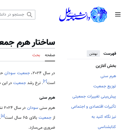
رش
ه
منوی اصلی
حتوا
ساختار هرم جمع
فهرست
نهفتن
صفحه
بحث
بخش آغازین
در سال 2024،
جمعیت سودان
حدود 50 م
هرم سنی
]
۲
[
است
. نرخ رشد
جمعیت
در این دوره حدود 4
توزیع جمعیت
پیش‌بینی تغییرات جمعیتی
هرم سنی
تأثیرات اقتصادی و اجتماعی
هرم سنی
سودان
در سال 2024 نشان‌دهنده جوان بودن
]
۵
[
نیز نگاه کنید به
از
جمعیت
بالای 65 سال است
.
کتابشناسی
ضروری می‌سازد.