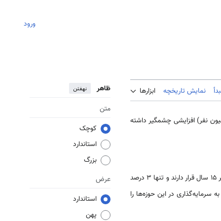
ورود
ظاهر
نهفتن
دأ
نمایش تاریخچه
ابزارها
متن
قایسه با سال 2014 (با جمعیتی حدود 37 میلیون نفر) افزایشی چشمگیر داشته
کوچک
استاندارد
بزرگ
. حدود 44 درصد از جمعیت در گروه سنی زیر 15 سال قرار دارند و تنها 3 درصد
عرض
 سرمایه‌گذاری در این حوزه‌ها را
استاندارد
پهن