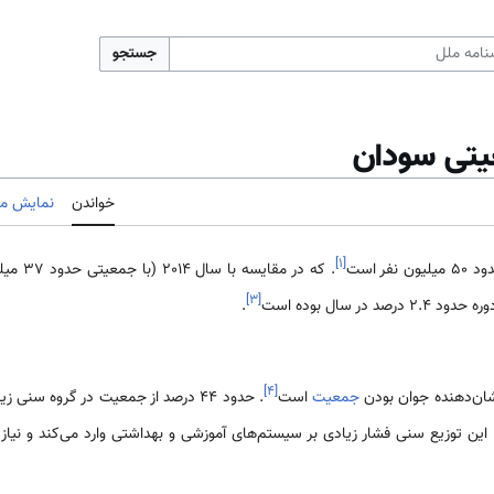
جستجو
یتی سودان
خواندن
نمایش مب
]
۱
[
یلیون نفر است
. که در م
]
۳
[
2. درصد در سال بوده است
.
]
۴
[
جمعیت
است
 این توزیع سنی فشار زیادی بر سیستم‌های آموزشی و بهداشتی وارد می‌کند و نیاز به