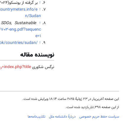
↑
بر گرفته از یونسکو(2024)، قابل بازیابی از
countrymeters.info/e
↑
n/Sudan
 SDGs, Sustainable
↑
94703-eng.pdf?sequenc
e=1
ook/countries/sudan/
↑
نویسنده مقاله
نرگس شکوری
index.php?title=رده:ساختار هرم جمعیتی
این صفحه آخرین‌بار در ‏۲۳ ژوئیهٔ ۲۰۲۵ ساعت ‏۱۸:۱۴ ویرایش شده است.
از این صفحه ۱٬۳۹۸بار بازدید شده است.
سیاست حفظ حریم خصوصی
دربارهٔ دانشنامه ملل
تکذیب‌نامه‌ها