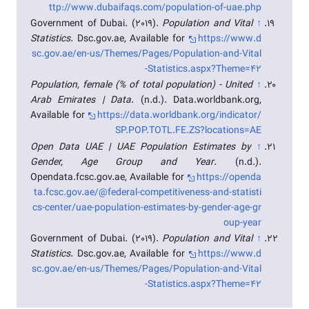
ttp://www.dubaifaqs.com/population-of-uae.php
Government of Dubai. (2019).
Population and Vital
↑
Statistics
. Dsc.gov.ae, Available for
https://www.d
sc.gov.ae/en-us/Themes/Pages/Population-and-Vital
-Statistics.aspx?Theme=42
Population, female (% of total population) - United
↑
Arab Emirates | Data
. (n.d.). Data.worldbank.org,
Available for
https://data.worldbank.org/indicator/
SP.POP.TOTL.FE.ZS?locations=AE
Open Data UAE | UAE Population Estimates by
↑
Gender, Age Group and Year
. (n.d.).
Opendata.fcsc.gov.ae, Available for
https://openda
ta.fcsc.gov.ae/@federal-competitiveness-and-statisti
cs-center/uae-population-estimates-by-gender-age-gr
oup-year
Government of Dubai. (2019).
Population and Vital
↑
Statistics
. Dsc.gov.ae, Available for
https://www.d
sc.gov.ae/en-us/Themes/Pages/Population-and-Vital
-Statistics.aspx?Theme=42