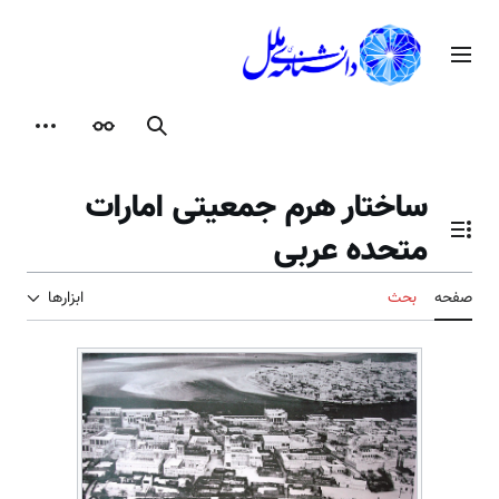
رش
ه
منوی اصلی
حتوا
جستجو
ظاهر
ابزارها
ساختار هرم جمعیتی امارات
متحده عربی
تغییر وضعیت فهرست محتویات
صفحه
بحث
ابزارها