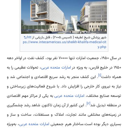
شهر پزشکی شیخ لطیفه ( تاسیس 2005) ، قابل بازیابی از
htt
ps://www.intecamericas.us/sheikh-khalifa-medical-cit
y.php
در سال ۱۹۵۰، جمعیت امارات تنها ۷۰۰۰۰ نفر بود، کشف نفت در اواخر دهه
۱۹۵۰ در خلیج فارس، به ویژه در
امارات متحده عربی
، تحولات عظیمی را به
]
۱
[
همراه داشت
. این کشف منجر به رشد سریع اقتصادی و اجتماعی شد و
نیاز به نیروی کار خارجی را افزایش داد. با شروع فعالیت‌های زیرساختی و
توسعه صنایع مختلف،
امارات متحده عربی
به یکی از مراکز مهم اقتصادی
]
۲
[
در منطقه تبدیل شد
. این کشور از آن زمان تاکنون شاهد رشد چشمگیری
در زمینه‌های مختلفی مانند تجارت، املاک و مستغلات، ساخت و ساز و
بسیاری دیگر بوده است.ساختار هرم جمعیتی
امارات متحده عربی
، به‌ویژه