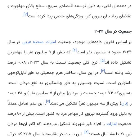
در دهه‌های اخیر، به دلیل توسعه اقتصادی سریع، سطح بالای مهاجرت و
]
۳
[
تقاضای زیاد برای نیروی کار، ویژگی‌های خاصی پیدا کرده است
.
جمعیت در سال 2024
بر اساس آخرین داده‌های موجود، جمعیت
امارات متحده عربی
در سال
]
۴
[
۲۰۲۴ حدود 11 میلیون نفر است
که بیش از 9 میلیون نفر را مهاجرین
]
۵
[
تشکیل داده اند
. نرخ کلی جمعیت نسبت به سال ۲۰۲۳، ۰.۶۸ درصد
]
۶
[
رشد یافته است
. در این سال، ساختار هرم جمعیتی به طور قابل‌توجهی
نامتوازن است. نسبت جنسیتی به طور چشمگیری به نفع مردان است،
به‌طوری‌که ۷۲ درصد جمعیت را مردان( بیش از 7 میلیون نفر ) و ۲۸ درصد
]
۷
[
را
زنان
( بیش از سه میلیون نفر) تشکیل می‌دهند
. این عدم تعادل عمدتاً
به دلیل ورود گسترده نیروی کار مهاجر مرد به کشور است. بیش از 80درصد
جمعیت
امارات
را افراد غیر شهروند تشکیل می‌دهند که اکثر آن‌ها مردان
]
۸
[
بین ۲۰ تا ۵۰ سال هستند
. این نسبت در مقایسه با سال ۲۰۱۵ که در آن