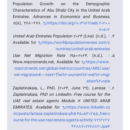
Population Growth on the Demographic
Characteristics of Abu Dhabi City in the United Arab
Emirates.
Advances in Economics and Business
,
8
(5), 268–276.
https://doi.org/10.13189/aeb.2020.0
80502
United Arab Emirates Population 2024 (Live)
. (n.d.),
↑
Available for
https://worldpopulationreview.com/c
ountries/united-arab-emirates
Uae Net Migration Rate 1950-2024
. (n.d.).
↑
Www.macrotrends.net, Available for
https://www.
macrotrends.net/global-metrics/countries/ARE/uae/
net-migration#:~:text=The%20current%20net%20migr
ation%20rate
Zaplatinskaia, L., PhD. (2024, June 29).
Larissa
↑
Zaplatinskaia, PhD on LinkedIn: Free course for the
UAE real estate agents Module 16 UNITED ARAB
EMIRATES, Available for
https://www.linkedin.co
m/posts/larissa-zaplatinskaia-phd-450a30255_free-c
ourse-for-the-uae-real-estate-agents-activity-7212727
428870266882-Jpa4