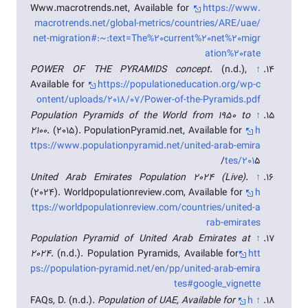
Www.macrotrends.net, Available for
https://www.
macrotrends.net/global-metrics/countries/ARE/uae/
net-migration#:~:text=The%20current%20net%20migr
ation%20rate
POWER OF THE PYRAMIDS concept
. (n.d.),
↑
Available for
https://populationeducation.org/wp-c
ontent/uploads/2018/07/Power-of-the-Pyramids.pdf
Population Pyramids of the World from 1950 to
↑
2100
. (2015). PopulationPyramid.net, Available for
h
ttps://www.populationpyramid.net/united-arab-emira
tes/201
5/
United Arab Emirates Population 2024 (Live)
.
↑
(2024). Worldpopulationreview.com, Available for
h
ttps://worldpopulationreview.com/countries/united-a
rab-emirates
Population Pyramid of United Arab Emirates at
↑
2024
. (n.d.). Population Pyramids, Available for
htt
ps://population-pyramid.net/en/pp/united-arab-emira
tes#google_vignette
FAQs, D. (n.d.).
Population of UAE, Available for
h
↑