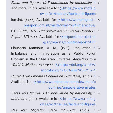
Facts and figures: UAE population by nationality,
↑
and more
. (n.d.), Available for
https://www.mofa.g
ov.ae/en/the-uae/facts-and-figures
Iom.int. (2024), Available for
https://worldmigrati
↑
onreport.iom.int/msite/wmr-2024-interactive/
BTI. (2022).
BTI 2022 United Arab Emirates Country
↑
Report
. BTI 2022, Available for
https://bti-project.or
g/en/reports/country-report/ARE
Elhussein Mansour, A. M. (2016). Population
↑
Imbalance and Immigration as a Public Policy
Problem in the United Arab Emirates.
Adjusting to a
World in Motion
, 308–328.
https://doi.org/10.1093/
acprof:oso/9780190211394.003.0014
United Arab Emirates Population 2024 (Live)
. (n.d.),
↑
Available for
https://worldpopulationreview.com/c
ountries/united-arab-emirates
Facts and figures: UAE population by nationality,
↑
and more
. (n.d.), Available for
https://www.mofa.g
ov.ae/en/the-uae/facts-and-figures
Uae Net Migration Rate 1950-2024
. (n.d.).
↑