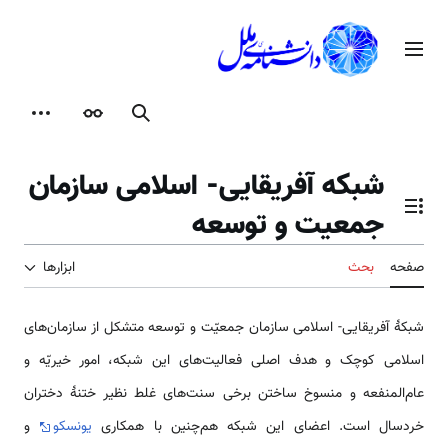
رش
ه
منوی اصلی
حتوا
جستجو
ظاهر
ابزارها
شبکه آفریقایی- اسلامی‌ سازمان
جمعیت و توسعه
تغییر وضعیت فهرست محتویات
صفحه
بحث
ابزارها
شبکۀ آفریقایی- اسلامی‌ سازمان جمعیّت و توسعه متشکل از سازمان‌های
اسلامی‌ کوچک و هدف اصلی فعالیت‌های این شبکه، امور خیریّه و
عام‌المنفعه و منسوخ ساختن برخی سنت‌های غلط نظیر ختنۀ دختران
خردسال است. اعضای این شبکه هم‌چنین با همکاری
یونسکو
و