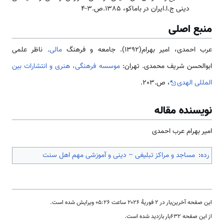
دینی ج.ا.ایران در باماکو، 1385.ص.3-4
منبع اصلی
عرب احمدی، امیر بهرام(1392). جامعه و فرهنگ
مالی
. ناظر علمی
ابوالحسن شریف محمدی. تهران:
موسسه فرهنگی، هنری و انتشارات بین
المللی الهدی
، ص.203.
نویسنده مقاله
امیر بهرام عرب احمدی
رده
:
مساجد و مراکز تبلیغی – دینی و آموزشی مهم اهل سنت
این صفحه آخرین‌بار در ‏۲ فوریهٔ ۲۰۲۶ ساعت ‏۰۵:۲۶ ویرایش شده است.
از این صفحه ۶۳۲بار بازدید شده است.