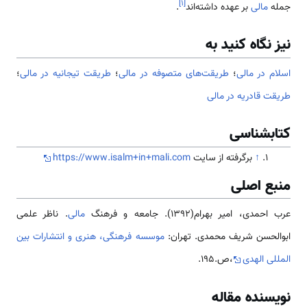
]
۱
[
جمله
مالی
بر عهده داشته‌اند
.
نیز نگاه کنید به
اسلام در مالی
؛
طریقت‌های متصوفه در مالی
؛
طریقت تیجانیه در مالی
؛
طریقت قادریه در مالی
کتابشناسی
↑
برگرفته از سایت
https://www.isalm+in+mali.com
منبع اصلی
عرب احمدی، امیر بهرام(1392). جامعه و فرهنگ
مالی
. ناظر علمی
ابوالحسن شریف محمدی. تهران:
موسسه فرهنگی، هنری و انتشارات بین
المللی الهدی
،ص.195.
نویسنده مقاله