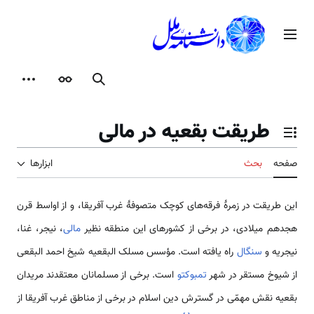
رش
ه
منوی اصلی
حتوا
جستجو
ظاهر
ابزارها
طریقت بقعیه در مالی
تغییر وضعیت فهرست محتویات
صفحه
بحث
ابزارها
این طریقت در زمرۀ فرقه‌های کوچک متصوفۀ غرب آفریقا، و از اواسط قرن
هجدهم میلادی، در برخی از کشورهای این منطقه نظیر
مالی
، نیجر، غنا،
نیجریه و
سنگال
راه یافته است. مؤسس مسلک البقعیه شیخ احمد البقعی
از شیوخ مستقر در شهر
تمبوکتو
است. برخی از مسلمانان معتقدند مریدان
بقعیه نقش مهمّی ‌در گسترش دین اسلام در برخی از مناطق غرب آفریقا از