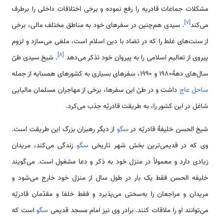
مشکلات جماعات قادریه را رفع نموده و برخی اختلافات داخلی را برطرف
]
۷
[
می‌کند
. سیدی هم‌چنین در سفرهای خود به مناطق مختلف مالی، برخی
از سنت‌های غلط را که در تضاد با دین اسلام است، ملغی می‌سازد و لزوم
]
۸
[
پیروی از تعالیم اسلامی‌ را به پیروان خود تذکر می‌دهد
. شیخ سیدی طیّ
سال‌های دهۀ1980 و 1990، سفرهای بسیاری به کشورهای همسایه از جمله
ساحل عاج
داشت و در طیّ این سفرها، برخی از مهاجران مسلمان مالیایی
شاغل در این کشور را، به طریقت قادریّه جذب می‌کرد.
شیخ الحسن خلیفۀ قادریّه در
سگو
از دیگر رهبران بزرگ این طریقت است.
وی که در قدیمی‌‌‌‌‌ترین بخش شهر تاریخی
سگو
زندگی می‌کند، مریدان
زیادی دارد و معمولاً در منزل خود به ذکر و دعا مشغول است. می‌گویند
خلیفه الحسن فقط یک بار در طول سال از منزل خود خارج می‌شود و
مریدان و مراجعان را به‌سختی می‌پذیرد و فقط خلفا و مقدّمان قادریّه
می‌توانند او را ملاقات کنند. برادر وی نیز امام مسجد قدیمی ‌
سگو
است که