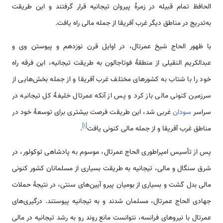
الحافظ تمام قبیله در زمرۀ پیروان تیجانیه قرار گرفتند و این طریقت
به‌تدریج در مناطق دیگر غرب آفریقا از جمله مالی راه یافت.
با ظهور الحاج شیخ عمرتال، در اوایل قرن نوزدهم و پیوستن وی و
عبدالکریم النقیلی از منطقۀ فوتاجالون به طریقت تیجانیه، این فرقه راه
خود را با شتاب به کشورهای مختلف غرب آفریقا و از جمله بخش‌هایی از
سرزمین کنونی مالی باز کرد و پس از آنکه عمرتال خلیفۀ کل تیجانیه در
سراسر
سودان
غربی شد، این طریقت فرصت بیشتری برای توسعۀ خود در
]
۱
[
مناطق غرب آفریقا و از جمله مالی کنونی یافت
.
پس از تأسیس امپراطوری الحاج عمرتال، موسوم به پادشاهی توکولور، در
شرق سنگال و مالی، تیجانیه به طریقت بسیاری از مسلمانان کشور کنونی
مالی بدل گشت و بسیاری از بومیان پیرو آیین‌های سنتی، در نتیجۀ حملات
جهادی الحاج عمرتال، مسلمان شدند و به تیجانیه پیوستند. درگیری‌های
عمرتال با نیروهای فرانسه، نتوانست مانع روند رو به رشد تیجانیه در مالی