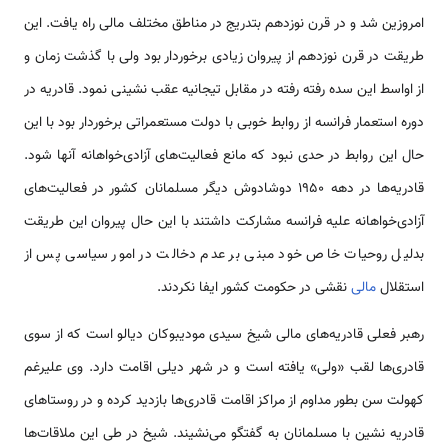
امروزین شد و در قرن نوزدهم بتدریج در مناطق مختلف مالی راه یافت. این
طریقت در قرن نوزدهم از پیروان زیادی برخوردار بود ولی با گذشت زمان و
از اواسط این سده رفته رفته در مقابل تیجانیه عقب نشینی نمود. قادریه در
دوره استعمار فرانسه از روابط خوبی با دولت مستعمراتی برخوردار بود با این
حال این روابط در حدی نبود که مانع فعالیت‌های آزادی‌خواهانه آنها شود.
قادریه‌ها در دهه 1950 دوشادوش دیگر مسلمانان کشور در فعالیت‌های
آزادی‌خواهانه علیه فرانسه مشارکت داشتند با این حال پیروان این طریقت
بدلیل روحیات خاص خود مبنی بر عدم دخالت در امور سیاسی پس از
استقلال
مالی
نقشی در حکومت کشور ایفا نکردند.
رهبر فعلی قادریه‌های مالی شیخ سیدی موديبوكان دیالو است که از سوی
قادری‌ها لقب «ولی» یافته است و در شهر دیلی اقامت دارد. وی علیرغم
کهولت سن بطور مداوم از مراکز اقامت قادری‌ها بازدید کرده و در روستاهای
قادریه نشین با مسلمانان به گفتگو می‌نشیند. شيخ در طی این ملاقات‌ها