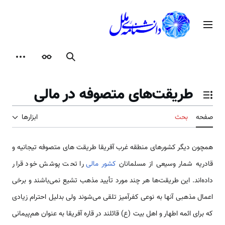
رش
ه
منوی اصلی
حتوا
جستجو
ظاهر
ابزارها
طریقت‌های متصوفه در مالی
تغییر وضعیت فهرست محتویات
صفحه
بحث
ابزارها
همچون دیگر کشورهای منطقه غرب آفریقا طریقت های متصوفه تیجانیه و
قادریه شمار وسیعی از مسلمانان
کشور مالی
را تحت پوشش خود قرار
داده‌اند. این طریقت‌ها هر چند مورد تأیید مذهب تشیع نمی‌باشند و برخی
اعمال مذهبی آنها به نوعی کفرآمیز تلقی می‌شوند ولی بدلیل احترام زیادی
که برای ائمه اطهار و اهل بیت (ع) قائلند در قاره آفریقا به عنوان هم‌پیمانی