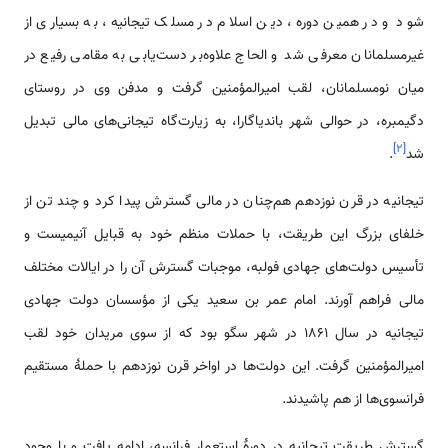
شود و در همین دوره، دین اسلام در مسلک تیجانیه، به بسیاری از
غیرمسلمانان معرفی شد و الحاج علاوه‌بر دست‌یابی به مقامی رفیع در
میان نومسلمانان، لقب امیرالمؤمنین گرفت و مدفن وی در روستای
دگیمبره، در حوالی شهر باندیاگارا، به زیارت‌گاه تیجانی‌های مالی تبدیل
]
۲
[
شد
.
تیجانیه در قرن نوزدهم هم‌چنان در مالی گسترش پیدا کرد و چند تن از
خلفای بزرگ این طریقت، با حملات منظم خود به قبایل آنیمیست و
تأسیس دولت‌های جهادی فولبه، موجبات گسترش آن را در ایالات مختلف
مالی فراهم آورند. امام عمر بن سعید یکی از مؤسسان دولت‌ جهادی
تیجانیه در سال 1861 در شهر سگو بود که از سوی مریدان خود لقب
امیرالمؤمنین گرفت. این دولت‌ها در اواخر قرن نوزدهم با حملۀ مستقیم
فرانسوی‌ها از هم پاشیدند.
گسترش طریقت تیجانیه در دورۀ استعمار فرانسه، ادامه یافت و با وجود