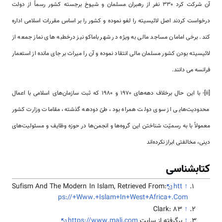
آن شرکت کرد 330 نفر از رهبران مسلمان و شیوخ برجسته کشور رسماً از دولت
درخواست کردند اصل لائیسیته را لغو نموده و کشور را بر اساس مقررات اسلامی اداره
کند. برخی امامان مساجد مالی به ویژه در شهر باماکو نیز درخطبه های نماز جمعه از
لائیسیته بودن کشور مسلمان مالی انتقاد نموده و آن را میراث بر جای مانده از استعمار
فرانسه می دانند.
[ii]- با این حال برخلاف دهه‌های 1970 و 1980 که ثبت سازمان‌های اسلامی‌ با اعمال
محدودیت‌هایی از سوی دولت همراه بود، طیّ دودهه گذشته، مقامات وزارت کشور
معمولاً با به رسمیّت شناختن این گروه‌ها و انجمن‌ها در حوزه وظایف و مسئولیت‌های
دینی، مخالفتی ابراز نکرده‌اند
کتابشناسی
Sufism And The Modern In Islam, Retrieved From:
htt
↑
ps://+Www.+Islam+In+West+Africa+.Com
Clark: 83
↑
↑
برگرفته از سایت
https://www.mali.com