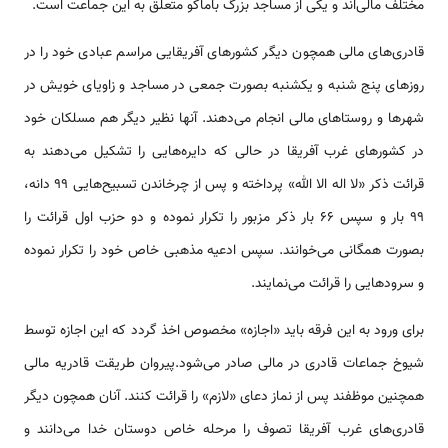
مختلف مالی‌اند و یکی از مساجد بزرگ باماکو متعلق به این جماعت است.
قادری‌های مالی همچون دیگر کشورهای آفریقایی مراسم عبادی خود را در
روزهای پنج شنبه و یکشنبه بصورت جمعی در مساجد و زاویای خویش در
شهرها و روستاهای مالی انجام می‌دهند. آنها نظیر دیگر هم مسلکان خود
در کشورهای غرب آفریقا در حالی که دایره‌هایی را تشکیل می‌دهند به
قرائت ذکر «لا اله الا الله» پرداخته و پس از چرخاندن تسبیح‌هایی 99 دانه،
99 بار و سپس 66 بار ذکر مزبور را تکرار نموده و دو حزب اول قرائت را
بصورت همگانی می‌خوانند. سپس ادعیه مذهبی خاص خود را تکرار نموده
و سرودهایی را قرائت می‌نمایند.
برای ورود به این فرقه باید «اجازه» مخصوص اخذ گردد که این اجازه توسط
شیوخ جماعات قادری در مالی صادر می‌شود.پیروان طریقت قادریه مالی
همچنین موظفند پس از نماز دعای «لازم» را قرائت کنند. آنان همچون دیگر
قادری‌های غرب آفریقا تصوف را مرحله‌ خاص دوستان خدا می‌دانند و