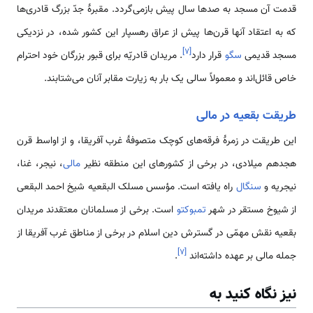
قدمت آن مسجد به صدها سال پیش بازمی‌گردد. مقبرۀ جدّ بزرگ قادری‌ها
که به اعتقاد آنها قرن‌ها پیش از عراق رهسپار این کشور شده، در نزدیکی
]
۷
[
مسجد قدیمی ‌
سگو
قرار دارد
. مریدان قادریّه برای قبور بزرگان خود احترام
خاص قائل‌اند و معمولاً سالی یک بار به زیارت مقابر آنان می‌شتابند.
طریقت بقعیه در مالی
این طریقت در زمرۀ فرقه‌های کوچک متصوفۀ غرب آفریقا، و از اواسط قرن
هجدهم میلادی، در برخی از کشورهای این منطقه نظیر
مالی
، نیجر، غنا،
نیجریه و
سنگال
راه یافته است. مؤسس مسلک البقعیه شیخ احمد البقعی
از شیوخ مستقر در شهر
تمبوکتو
است. برخی از مسلمانان معتقدند مریدان
بقعیه نقش مهمّی ‌در گسترش دین اسلام در برخی از مناطق غرب آفریقا از
]
۷
[
جمله مالی بر عهده داشته‌اند
.
نیز نگاه کنید به