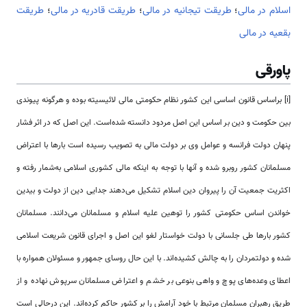
اسلام در مالی
؛
طریقت تیجانیه در مالی
؛
طریقت قادریه در مالی
؛
طریقت
بقعیه در مالی
پاورقی
[i] براساس قانون اساسی این کشور نظام حکومتی مالی لائیسیته بوده و هرگونه پیوندی
بین حکومت و دین بر اساس این اصل مردود دانسته شده‌است. این اصل که در اثر فشار
پنهان دولت فرانسه و عوامل وی بر دولت مالی به تصویب رسیده است بارها با اعتراض
مسلمانان کشور روبرو شده و آنها با توجه به اینکه مالی کشوری اسلامی به‌شمار رفته و
اکثریت جمعیت آن را پیروان دین اسلام تشکیل می‌دهند جدایی دین از دولت و بیدین
خواندن اساس حکومتی کشور را توهین علیه اسلام و مسلمانان می‌دانند. مسلمانان
کشور بارها طی جلسانی با دولت خواستار لغو این اصل و اجرای قانون شریعت اسلامی
شده و دولتمردان را به چالش کشیده‌اند. با این حال روسای جمهور و مسئولان همواره با
اعطای وعده‌های پوچ و واهی بنوعی بر خشم و اعتراض مسلمانان سرپوش نهاده و از
طریق رهبران مسلمان مرتبط با خود آرامش را بر کشور حاکم کرده‌اند. این درحالی است