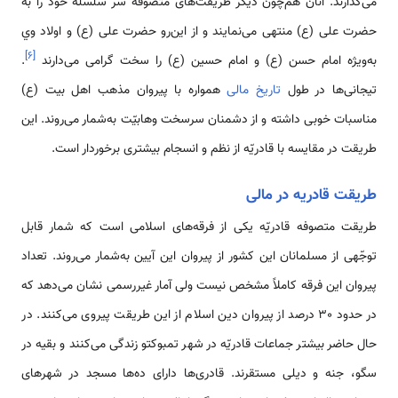
می‌گذارند. آنان هم‌چون دیگر طریقت‌های متصوفه سر سلسلۀ خود را به
حضرت علی (ع) منتهی می‌نمایند و از این‌رو حضرت علی (ع) و اولاد وي
]
۶
[
به‌ویژه امام حسن (ع) و امام حسین (ع) را سخت گرامی ‌می‌دارند
.
تیجانی‌ها در طول
تاریخ مالی
همواره با پیروان مذهب اهل بیت (ع)
مناسبات خوبی داشته و از دشمنان سرسخت وهابیّت به‌شمار می‌روند. این
طریقت در مقایسه با قادریّه از نظم و انسجام بیشتری برخوردار است.
طریقت قادریه در مالی
طریقت متصوفه قادریّه یکی از فرقه‌های اسلامی ‌است که شمار قابل
توجّهی از مسلمانان این کشور از پیروان این آیین به‌شمار می‌روند. تعداد
پیروان این فرقه کاملاً مشخص نیست ولی آمار غیررسمی ‌نشان‌ می‌دهد که
در حدود 30 درصد از پیروان دین اسلام از این طریقت پیروی می‌کنند. در
حال حاضر بیشتر جماعات قادریّه در شهر تمبوکتو زندگی می‌کنند و بقیه در
سگو، جنه و دیلی مستقرند. قادری‌ها دارای ده‌ها مسجد در شهرهای