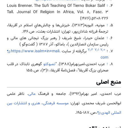
Louis Brenner. The Sufi Teaching Of Tierno Bokar Salif
↑
Tall. Journal Of Religion In Africa, Vol. 8, Fasc. 3
(1976).p208-226
↑
مونيه، اليويه(1383). خيزش‌ها و چالش‌هاي اسلام در آفريقا،
ترجمۀ فرزانه شادان‌پور، تهران: انتشارات بعثت، ص.146.
↑
عثمان حیدرا، شیخ شریف ( رهبر بزرگ تیجانی های مالی و
رئیس سازمان انصارالدین )، باماکو، آذر 1387 ( گفت‌وگو )
۷٫۲
۷٫۱
۷٫۰
↑
برگرفته از سایت
https://www.isalm+in+mali.
com
↑
عرب احمدی،امیربهرام(1388). "
تمبوکتو
گوهری تابناک در قلب
صحرای بزرگ آفریقا"، فصل‌نامۀ آفریقا، 1(3)، ص.155
منبع اصلی
عرب احمدی، امیر بهرام(1392). جامعه و فرهنگ
مالی
. ناظر علمی
ابوالحسن شریف محمدی. تهران:
موسسه فرهنگی، هنری و انتشارات بین
المللی الهدی
،ص.187-195.