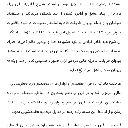
معتقدند رضایت خدا از هر چیز مهم تر است. شیوخ قادریه مالی پیام
قادریه را پیام عشق و آزادی انسان از بند شیطان می‌دانند و معتقدند
صوفیان و از جمله پیروان طریقت قادریه امانتدار تعلیمات در مورد واقعیات
درونی می‌باشند و تأکید دارند اصول این طریقت از ابتدا و از زمان بنیانگذار
آن شیخ عبدالقادر گیلانی بر پایه عشق به خدا و پیامبر اعظم (ص)، احترام
به مذاهب اسلامی و وحدت خالق یکتا بنیان نهاده شده است (مونیه: 150).
پیروان طریقت قادریّه مالی مردمی آرام، صبور و صمیمی‌اند و ارادت ویژه به
پیروان مذهب اهل‌البیت (ع) دارند.
طریقت قادریّه در قرن هفدهم و اوایل قرن هجدهم وارد بخش‌هایی از
مالی امروزی شد و در قرن نوزدهم به‌تدریج در مناطق مختلف مالی راه
یافت. این طریقت در قرن نوزدهم پیروان زیادی داشت، ولی با گذشت
زمان و از اواسط این سده، رفته رفته در مقابل تیجانیه عقب‌نشینی نمود.
قادریه در قرن هفدهم و اوایل قرن هجدهم وارد بخش هایی از مالی