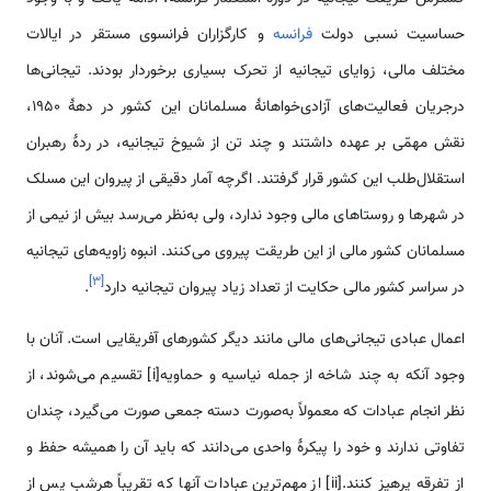
حساسیت نسبی دولت
فرانسه
و کارگزاران فرانسوی مستقر در ایالات
مختلف مالی، زوایای تیجانیه از تحرک بسیاری برخوردار بودند. تیجانی‌ها
درجریان فعالیت‌های آزادی‌خواهانۀ مسلمانان این کشور در دهۀ 1950،
نقش مهمّی ‌بر عهده داشتند و چند تن از شیوخ تیجانیه، در ردۀ رهبران
استقلال‌طلب این کشور قرار گرفتند. اگرچه آمار دقیقی از پیروان این مسلک
در شهرها و روستاهای مالی وجود ندارد، ولی به‌نظر می‌رسد بیش از نیمی ‌از
مسلمانان کشور مالی از این طریقت پیروی می‌کنند. انبوه زاویه‌های تیجانیه
]
۳
[
در سراسر کشور مالی حکایت از تعداد زیاد پیروان تیجانیه دارد
.
اعمال عبادی تیجانی‌های مالی مانند دیگر کشورهای آفریقایی است. آنان با
وجود آنکه به چند شاخه از جمله نیاسیه و حماویه[i] تقسیم می‌شوند، از
نظر انجام عبادات که معمولاً به‌صورت دسته جمعی صورت می‌گیرد، چندان
تفاوتی ندارند و خود را پیکرۀ واحدی می‌دانند که باید آن را همیشه حفظ و
از تفرقه پرهیز کنند.[ii] از مهم‌ترین عبادات آنها که تقریباً هرشب پس از