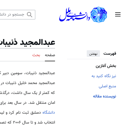
رش
ه
منوی اصلی
حتوا
عبدالمجید ذنیبا
فهرست
نهفتن
صفحه
بحث
بخش آغازین
عبدالمجید ذنیبات، سومین دبیر 
نیز نگاه کنید به
عبدالمجید محمد خلیل ذنیبات در 5 اکتبر 1945 در پادشاهی هاشمی‌
منبع اصلی
نویسنده مقاله
امان منتقل شد. در سال بعد برای تکمیل تحصیلا
دانشگاه
انتخاب شد و تا سال 2006 که تصمیم به استعفا گرفت در آن سمت باقی ماند