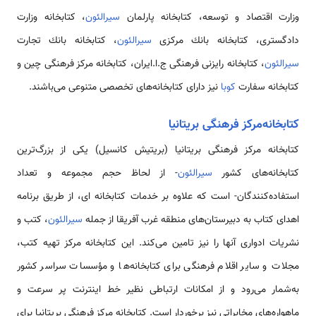
وزارت اقتصاد و توسعه، کتابخانه پارلمان
سیرالئون
، کتابخانه وزارت
دادگستری، کتابخانه بانك مرکزی
سیرالئون
، کتابخانه بانك تجارت
سیرالئون
، کتابخانه رایزنی فرهنگی ج.ا.ایران، کتابخانه مرکز فرهنگی چین و
کتابخانه سفارت
کوبا
نیز دارای کتابخانه‌های تخصصی متنوعی می‌باشند.
كتابخانه‌مرکز فرهنگی بریتانیا
کتابخانه مرکز فرهنگی بریتانیا (بریتیش کانسیل) یکی از بزرگ‌ترین
کتابخانه‌های کشور
سیرالئون
- از لحاظ حجم مجموعه و تعداد
استفاده‌كنندگان- است که علاوه بر خدمات کتابخانه ای، از طریق برنامه
اهدای كتاب به دبیرستان‌های منطقه غرب آفریقا از جمله
سیرالئون
، كتب و
نشریات ادواری آنها را نیز تامین می‌كند. این كتابخانه مركز تهیه كتب،
مجلات و سایر اقلام فرهنگی برای كتابخانه‌ها و مؤسسات سراسر كشور
به‌شمار می‌رود و از امکانات ارتباطی نظیر خط اینترنت پر سرعت و
ماهواره‌های مخابراتی نیز برخوردار است. کتابخانه مرکز فرهنگی بریتانیا برای