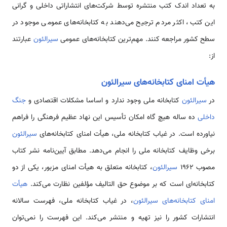
به تعداد اندک کتب منتشره توسط شرکت‌های انتشاراتی داخلی و گرانی
این کتب، اکثر مردم ترجیح می‌دهند به کتابخانه‌های عمومی موجود در
سطح کشور مراجعه کنند. مهم‌ترین کتابخانه‌های عمومی
سیرالئون
عبارتند
از:
هیأت امنای كتابخانه‌های سیرالئون
در
سیرالئون
كتابخانه ملی وجود ندارد و اساسا مشکلات اقتصادی و
جنگ
داخلی
ده ساله هیچ گاه امکان تأسیس این نهاد عظیم فرهنگی را فراهم
نیاورده است. در غیاب كتابخانه ملی، هیأت امنای كتابخانه‌های
سیرالئون
برخی وظایف كتابخانه ملی را انجام می‌دهد. مطابق آیین‌نامه نشر كتاب
مصوب 1962
سیرالئون
، كتابخانه متعلق به هیأت امنای مزبور، یكی از دو
كتابخانه‌ای است كه بر موضوع حق التالیف مؤلفین نظارت می‌كند.
هیأت
امنای كتابخانه‌های سیرالئون
، در غیاب کتابخانه ملی، فهرست سالانه
انتشارات كشور را نیز تهیه و منتشر می‌كند. این فهرست را نمی‌توان