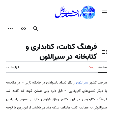
رش
ه
منوی اصلی
حتوا
جستجو
ظاهر
ابزارها
فرهنگ كتابت، كتابداری و
كتابخانه در سیرالئون
تغییر وضعیت فهرست محتویات
صفحه
بحث
ابزارها
هرچند کشور
سیرالئون
از نظر تعداد باسوادان در جایگاه نازلی – در مقایسه
با دیگر کشورهای آفریقایی – قرار دارد ولی همان گونه که گفته شد
فرهنگ کتابخوانی در این کشور رونق فراوانی دارد و عموم باسوادان
سیرالئونی به مطالعه کتب مختلف علاقه مند می‌باشند. از این روی با توجه