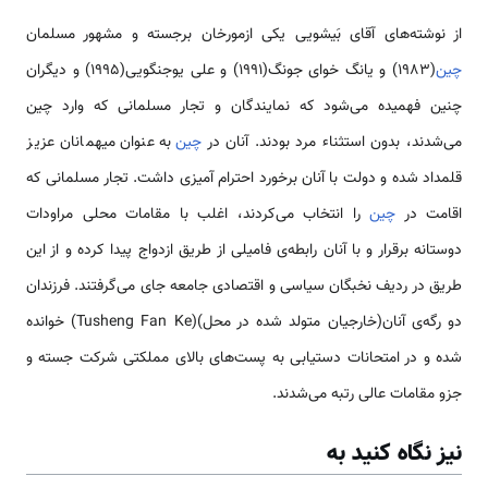
از نوشته­‌های آقای بَی­شویی یکی ازمورخان برجسته و مشهور مسلمان
چین
(1983) و یانگ خوای جونگ(1991) و علی یوجن­گویی(1995) و دیگران
چنین فهمیده می‌شود که نمایندگان و تجار مسلمانی که وارد چین
می‌شدند، بدون استثناء مرد بودند. آنان در
چین
به عنوان میهمانان عزیز
قلمداد شده و دولت با آنان برخورد احترام آمیزی داشت. تجار مسلمانی که
اقامت در
چین
را انتخاب می‌کردند، اغلب با مقامات محلی مراودات
دوستانه برقرار و با آنان رابطه‌ی فامیلی از طریق ازدواج پیدا کرده و از این
طریق در ردیف نخبگان سیاسی و اقتصادی جامعه جای می‌گرفتند. فرزندان
دو رگه‌ی آنان(خارجیان متولد شده در محل)(Tusheng Fan Ke) خوانده
شده و در امتحانات دستیابی به پست‌های بالای مملکتی شرکت جسته و
جزو مقامات عالی رتبه می‌شدند.
نیز نگاه کنید به