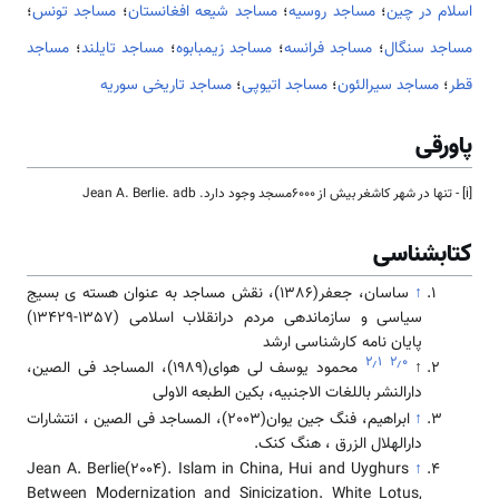
اسلام در چین
؛
مساجد روسیه
؛
مساجد شیعه افغانستان
؛
مساجد تونس
؛
مساجد سنگال
؛
مساجد فرانسه
؛
مساجد زیمبابوه
؛
مساجد تایلند
؛
مساجد
قطر
؛
مساجد سیرالئون
؛
مساجد اتیوپی
؛
مساجد تاریخی سوریه
پاورقی
[i] - تنها در شهر کاشغر بیش از 6000مسجد وجود دارد. Jean A. Berlie. adb
کتابشناسی
↑
ساسان، جعفر(1386)، نقش مساجد به عنوان هسته ی بسیج
سیاسی و سازماندهی مردم درانقلاب اسلامی (1357-13429)
پایان نامه کارشناسی ارشد
۲٫۱
۲٫۰
↑
محمود یوسف لی هوای(1989)، المساجد فی الصین،
دارالنشر باللغات الاجنبیه، بکین الطبعه الاولی
↑
ابراهیم، فنگ جین یوان(2003)، المساجد فی الصین ، انتشارات
دارالهلال الزرق ، هنگ کنک.
Jean A. Berlie(2004). Islam in China, Hui and Uyghurs
↑
Between Modernization and Sinicization. White Lotus,