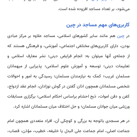
می‌شود، بر تعداد مساجد افزوده شده است.
کاربری‌­های مهم مساجد در چین
در
چین
هم مانند سایر کشورهای اسلامی، مساجد علاوه بر مرکز عبادی
بودن، دارای کاربری­‌های مختلفی اجتماعی، آموزشی، و فرهنگی هستند که
از جمله‌ی آن­ها می­توان به: انجام فرایض دینی؛ نشر معارف اسلامی و
تعلیمات دینی؛ توسعه­ و آموزش علوم اسلامی؛ پذیرایی از میهمانان
مسلمان غریب؛ کمک به نیازمندان مسلمان؛ رسیدگی به امور و احوالات
شخصی مسلمانان هم­چون اذان گفتن در گوش نوزادان، انجام عقد ازدواج،
کفن و دفن اموات، ذبح احشام براساس احکام اسلامی؛ برگزاری مسابقات
ورزشی میان جوانان مسلمان؛ و حل اختلاف میان مسلمانان اشاره کرد.
در هر مسجدی باتوجه به بزرگی و کوچکی آن، افراد متعددی هم­چون امام
جماعت اصلی، امام جماعت علی البدل یا خلیفه، خطیب، مؤذن، قصاب،