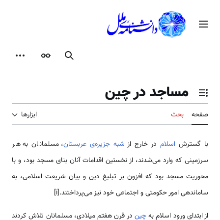
رش
ه
منوی اصلی
حتوا
جستجو
ظاهر
ابزارها
مساجد در چین
تغییر وضعیت فهرست محتویات
صفحه
بحث
ابزارها
با گسترش
اسلام
در خارج از
شبه جزیره‌ی عربستان
، مسلمانان به هر
سرزمینی که وارد می‌شدند، از نخستین اقدامات آنان بنای مسجد بود، و با
محوریت مسجد بود که افزون بر تبلیغ دین و بیان شریعت اسلامی، به
ساماندهی امور حکومتی و اجتماعی خود نیز می‌پرداختند.[i]
از ابتدای ورود اسلام به
چین
در قرن هفتم میلادی، مسلمانان تلاش کردند