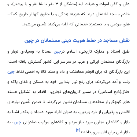
دفن و کفن اموات و هیئت امنا(متشکل از 3 نفر تا 15 نفر و یا بیشتر)، و
خادم مسجد اشتغال دارند که هزینه زندگی و یا حقوق آن­ها از طریق کمک‌­
های مردمی و یا دستمزد خدماتی­ که ارایه می‌کنند تأمین می‌شود.
نقش مساجد در حفظ هویت دینی مسلمانان در چین
طبق اسناد و مدارک تاریخی، اسلام در
چین
عمدتا به وسیله‌ی تجار و
بازرگانان مسلمان ایرانی و عرب در سراسر این کشور گسترش یافته است.
این بازرگانان که برای انجام معاملات و داد و ستد کالا به اقصی نقاط
چین
رفت و آمد می‌کردند، برای رفع نیاز ابتدایی خود به مسکن و غذای پاک و
حلال(ذبح اسلامی) در مسیر کاروان‌های تجاری، اقدام به تشکیل هسته­‌
های کوچکی از محله‌های مسلمان نشین می‌کردند تا ضمن تأمین نیاز­های
اقامتی و پذیرایی از تازه واردین، به عنوان افراد مورد اعتماد و بنکدار آشنا به
بازار و کالاهای تجاری مورد نیاز مردم و کالاهای مرغوب صادراتی
چین
، به
]
۴
[
بازار­یابی برای آنان می‌پرداختند
.