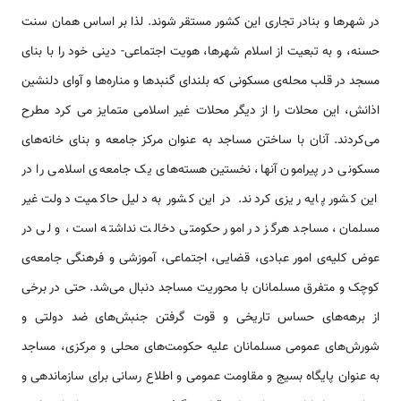
در شهر­ها و بنادر تجاری این کشور مستقر شوند. لذا بر اساس همان سنت
حسنه، و به تبعیت از اسلام شهر­ها، هویت اجتماعی- دینی خود را با بنای
مسجد در قلب محله‌ی مسکونی که بلندای گنبد­ها و مناره‌ها و آوای دلنشین
اذانش­، این محلات را از دیگر محلات غیر اسلامی متمایز می­ کرد مطرح
می‌کردند. آنان با ساختن مساجد به عنوان مرکز جامعه و بنای خانه­‌های
مسکونی در پیرامون آن­ها، نخستین هسته­‌های یک جامعه‌ی اسلامی را در
این کشور پایه ریزی کردند. در این کشور به دلیل حاکمیت دولت غیر
مسلمان، مساجد هرگز در امور حکومتی دخالت نداشته است، و لی در
عوض کلیه­‌ی امور عبادی، قضایی، اجتماعی، آموزشی و فرهنگی جامعه‌ی
کوچک و متفرق مسلمانان با محوریت مساجد دنبال می‌شد. حتی در برخی
از برهه‌های حساس تاریخی و قوت گرفتن جنبش­‌های ضد دولتی و
شورش‌های عمومی مسلمانان علیه حکومت­‌های محلی و مرکزی، مساجد
به عنوان پایگاه بسیج و مقاومت عمومی و اطلاع رسانی برای سازمان­دهی و