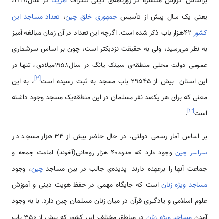
براساس گزارش منتشره در روزنامه‌ی دیلی تلگراف
آمریکا
در سال1948،
یعنی یک سال پیش از تأسیس
جمهوری خلق چین
،
تعداد مساجد این
کشور
42هزار باب ذکر شده است. اگرچه این تعداد در آن زمان مبالغه آمیز
به نظر می‌رسید، ولی به حقیقت نزدیک­تر است، چون بر اساس سرشماری
عمومی دولت محلی منطقه‌ی سین­ک یانگ در سال1958میلادی، تنها در
]
۲
[
این استان بیش از 29545 باب مسجد به ثبت رسیده است
، به این
معنی­ که برای هر یکصد نفر مسلمان در این منطقه‌یک مسجد وجود داشته
]
۳
[
است
.
بر اساس آمار رسمی دولتی، در حال حاضر بیش از 34 هزار مسجد در
سراسر چین
وجود دارد که حدود40 هزار روحانی(آخوند) امامت جمعه و
جماعت آنها را برعهده دارند. پدیده­‌ی جالب در بین مساجد
چین
، وجود
مساجد ویژه زنان
است که جایگاه مهمی در حفظ هویت دینی و آموزش
علوم اسلامی و یادگیری قرآن در میان زنان مسلمان چین دارد. با به وجود
آمدن
مساجد ویژه زنان
در مناطق مختلف این کشور که بیش از 350 باب