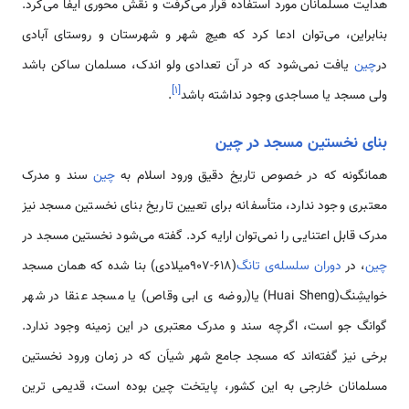
هدایت مسلمانان مورد استفاده قرار می‌گرفت و نقش محوری ایفا می‌کرد.
بنابراین، می‌توان ادعا کرد که هیچ شهر و شهرستان و روستای آبادی
در
چین
یافت نمی‌شود که در آن تعدادی ولو اندک، مسلمان ساکن باشد
]
۱
[
ولی مسجد یا مساجدی وجود نداشته باشد
.
بنای نخستین مسجد در چین
همانگونه که در خصوص تاریخ دقیق ورود اسلام به
چین
سند و مدرک
معتبری وجود ندارد، متأسفانه برای تعیین تاریخ بنای نخستین مسجد نیز
مدرک قابل اعتنایی را نمی‌توان ارایه کرد. گفته می‌شود نخستین مسجد در
چین
، در
دوران سلسله‌ی تانگ
(618-907میلادی) بنا شده که همان مسجد
خوا­ی­­شِنگ(Huai Sheng) یا(روضه­ ی ابی وقاص) یا مسجد عنقا در شهر
گوانگ جو است، اگرچه سند و مدرک معتبری در این زمینه وجود ندارد.
برخی نیز گفته‌اند که مسجد جامع شهر شی­اَن که در زمان ورود نخستین
مسلمانان خارجی به این کشور، پایتخت چین بوده است، قدیمی ترین