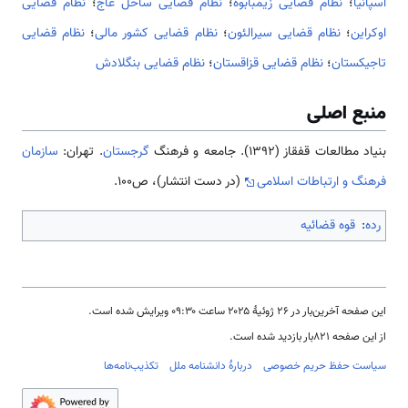
اسپانیا
؛
نظام قضایی زیمبابوه
؛
نظام قضایی ساحل عاج
؛
نظام قضایی
اوکراین
؛
نظام قضایی سیرالئون
؛
نظام قضایی کشور مالی
؛
نظام قضایی
تاجیکستان
؛
نظام قضایی قزاقستان
؛
نظام قضایی بنگلادش
منبع اصلی
بنیاد مطالعات قفقاز (۱۳۹۲). جامعه و فرهنگ
گرجستان
. تهران:
سازمان
فرهنگ و ارتباطات اسلامی
(در دست انتشار)، ص100.
رده
:
قوه قضائیه
این صفحه آخرین‌بار در ‏۲۶ ژوئیهٔ ۲۰۲۵ ساعت ‏۰۹:۳۰ ویرایش شده است.
از این صفحه ۸۲۱بار بازدید شده است.
سیاست حفظ حریم خصوصی
دربارهٔ دانشنامه ملل
تکذیب‌نامه‌ها