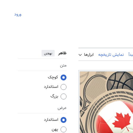
ورود
ظاهر
نهفتن
دأ
نمایش تاریخچه
ابزارها
متن
کوچک
استاندارد
بزرگ
عرض
استاندارد
پهن