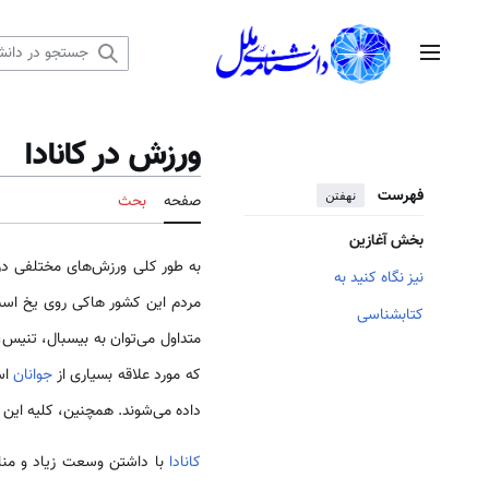
رش
ه
منوی اصلی
حتوا
ورزش در کانادا
فهرست
نهفتن
صفحه
بحث
بخش آغازین
به طور كلی ورزش‌های مختلفی در ا
نیز نگاه کنید به
مردم این كشور هاکی روی یخ است که
کتابشناسی
متداول می‌توان به بیسبال، تنیس،
که مورد علاقه بسیاری از
جوانان
اس
داده می‌شوند. همچنین، كلیه این 
کانادا
با داشتن وسعت زیاد و مناظ