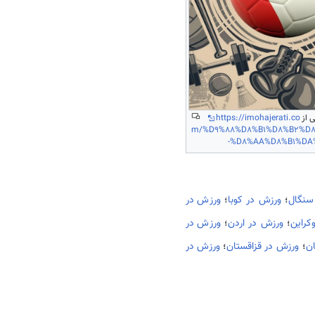
ی از
https://imohajerati.co
m/%D9%88%D8%B1%D8%B2%D8
-%D8%AA%D8%B1%DA
سنگال
؛
ورزش در کوبا
؛
ورزش در
کراین
؛
ورزش در اردن
؛
ورزش در
ن
؛
ورزش در قزاقستان
؛
ورزش در