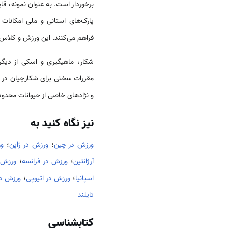
برخوردار است. به عنوان نمونه، قای
پارک‌های استانی و ملی امکانات ل
فراهم می‌كنند. این ورزش و کلاس
شکار، ماهیگیری و اسکی از دیگر 
مقررات سختی برای شکارچیان در ن
و نژادهای خاصی از حیوانات محدود
نیز نگاه کنید به
ورزش در چین
؛
ورزش در ژاپن
؛
ور
آرژانتین
؛
ورزش در فرانسه
؛
ورزش 
اسپانیا
؛
ورزش در اتیوپی
؛
ورزش در
تایلند
کتابشناسی