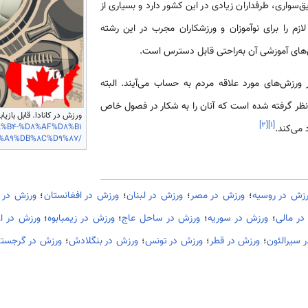
ق‌سواری، طرفداران زیادی در این كشور دارد و بسیاری از
ازم را برای نوآموزان و ورزشکاران مجرب در این رشته
‌های آموزشی آن به‌راحتی قابل دسترس است.
ورزش‌های مورد علاقه مردم به حساب می‌آیند. البته
ظر گرفته شده ‌است که آنان را به شکار در فصول خاص
ورزش در کانادا. قابل بازیاب
]
۲
[
]
۱
[
%B4-%D8%AF%D8%B1
 می‌کند.
%A9%DB%8C%D9%87/
زش در روسیه
؛
ورزش در مصر
؛
ورزش در لبنان
؛
ورزش در افغانستان
؛
ورزش در 
در مالی
؛
ورزش در سوریه
؛
ورزش در ساحل عاج
؛
ورزش در زیمبابوه
؛
ورزش در او
 سیرالئون
؛
ورزش در قطر
؛
ورزش در تونس
؛
ورزش در بنگلادش
؛
ورزش در گرجستا