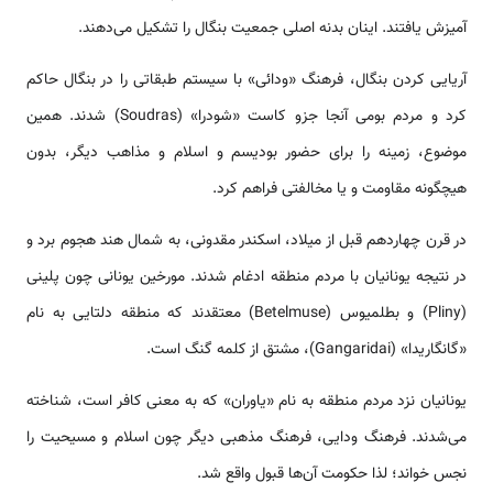
آمیزش یافتند. اینان بدنه اصلی جمعیت بنگال را تشکیل می‌دهند.
آریایی کردن بنگال، فرهنگ «ودائی» با سیستم طبقاتی را در بنگال حاکم
کرد و مردم بومی‌ آنجا جزو کاست «شودرا» (Soudras) شدند. همین
موضوع، زمینه را برای حضور بودیسم و اسلام و مذاهب دیگر، بدون
هیچگونه مقاومت و یا مخالفتی فراهم کرد.
در قرن چهاردهم قبل از میلاد، اسکندر مقدونی، به شمال هند هجوم برد و
در نتیجه یونانیان با مردم منطقه ادغام شدند. مورخین یونانی چون پلینی
(Pliny) و بطلمیوس (Betelmuse) معتقدند که منطقه دلتایی به نام
«گانگاریدا» (Gangaridai)، مشتق از کلمه گنگ است.
یونانیان نزد مردم منطقه به نام «یاوران» که به معنی کافر است، شناخته
می‌شدند. فرهنگ ودایی، فرهنگ مذهبی دیگر چون اسلام و مسیحیت را
نجس خواند؛ لذا حکومت آن‌ها قبول واقع شد.