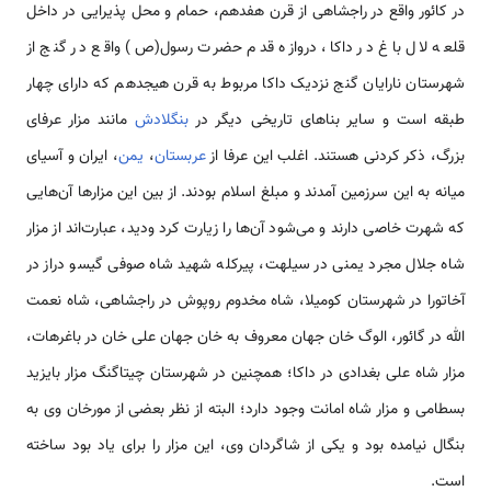
در کائور واقع در راجشاهی از قرن هفدهم، حمام و محل پذیرایی در داخل
قلعه لال باغ در داکا، دروازه قدم حضرت رسول(ص) واقع در گنج از
شهرستان نارایان گنج نزدیک داکا مربوط به قرن هیجدهم که دارای چهار
طبقه است و سایر بناهای تاریخی دیگر در
بنگلادش
مانند مزار عرفای
بزرگ، ذکر کردنی هستند. اغلب این عرفا از
عربستان
،
یمن
، ایران و آسیای
میانه به این سرزمین آمدند و مبلغ اسلام بودند. از بین این مزارها آن‌هایی
که شهرت خاصی دارند و می‌شود آن‌ها را زیارت کرد ودید، عبارت‌اند از مزار
شاه جلال مجرد یمنی در سیلهت، پیرکله شهید شاه صوفی گیسو دراز در
آخاتورا در شهرستان کومیلا، شاه مخدوم روپوش در راجشاهی، شاه نعمت
الله در گائور، الوگ خان جهان معروف به خان جهان علی خان در باغرهات،
مزار شاه علی بغدادی در داکا؛ همچنین در شهرستان چیتاگنگ مزار بایزید
بسطامی‌ و مزار شاه امانت وجود دارد؛ البته از نظر بعضی از مورخان وی به
بنگال نیامده بود و یکی از شاگردان وی، این مزار را برای یاد بود ساخته
است.