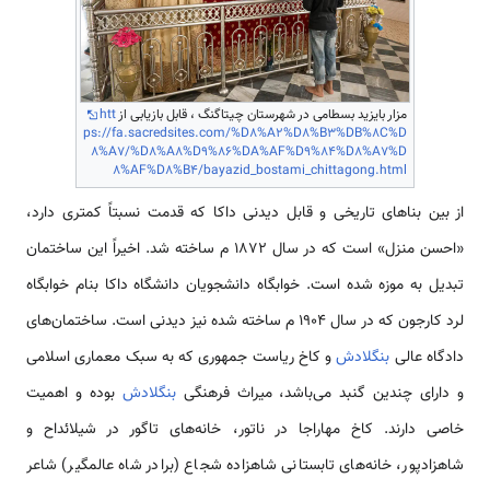
مزار بایزید بسطامی‌ در شهرستان چیتاگنگ ، قابل بازیابی از
htt
ps://fa.sacredsites.com/%D8%A2%D8%B3%DB%8C%D
8%A7/%D8%A8%D9%86%DA%AF%D9%84%D8%A7%D
8%AF%D8%B4/bayazid_bostami_chittagong.html
از بین بناهای تاریخی و قابل دیدنی داکا که قدمت نسبتاً کمتری دارد،
«احسن منزل» است که در سال 1872 م ساخته شد. اخیراً این ساختمان
تبدیل به موزه شده است. خوابگاه دانشجویان دانشگاه داکا بنام خوابگاه
لرد کارجون که در سال 1904 م ساخته شده نیز دیدنی است. ساختمان‌های
دادگاه عالی
بنگلادش
و کاخ ریاست جمهوری که به سبک معماری اسلامی‌
و دارای چندین گنبد می‌باشد، میراث فرهنگی
بنگلادش
بوده و اهمیت
خاصی دارند. کاخ مهاراجا در ناتور، خانه‌های تاگور در شیلائداح و
شاهزادپور، خانه‌های تابستانی شاهزاده شجاع (برادر شاه عالمگیر) شاعر