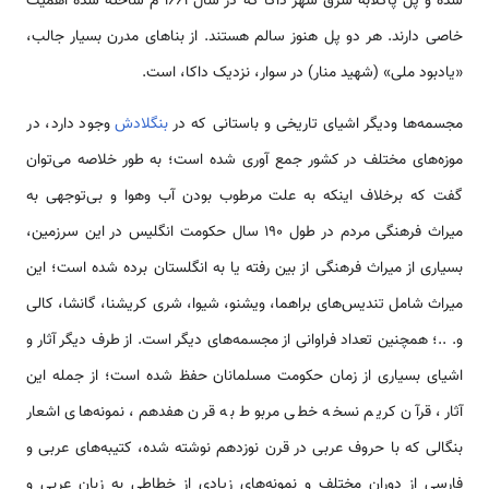
شده و پل پاگلابه شرق شهر داکا که در سال 1661 م ساخته شده اهمیت
خاصی دارند. هر دو پل هنوز سالم هستند. از بناهای مدرن بسیار جالب،
«یادبود ملی» (شهید منار) در سوار، نزدیک داکا، است.
مجسمه‌ها ودیگر اشیای تاریخی و باستانی که در
بنگلادش
وجود دارد، در
موزه‌های مختلف در کشور جمع آوری شده است؛ به طور خلاصه می‌توان
گفت که برخلاف اینکه به علت مرطوب بودن آب وهوا و بی‌توجهی به
میراث فرهنگی مردم در طول 190 سال حکومت انگلیس در این سرزمین،
بسیاری از میراث فرهنگی از بین رفته یا به انگلستان برده شده است؛ این
میراث شامل تندیس‌های براهما، ویشنو، شیوا، شری کریشنا، گانشا، کالی
و. ..؛ همچنین تعداد فراوانی از مجسمه‌های دیگر است. از طرف دیگر آثار و
اشیای بسیاری از زمان حکومت مسلمانان حفظ شده است؛ از جمله این
آثار، قرآن کریم نسخه خطی مربوط به قرن هفدهم، نمونه‌های اشعار
بنگالی که با حروف عربی در قرن نوزدهم نوشته شده، کتیبه‌های عربی و
فارسی از دوران مختلف و نمونه‌های زیادی از خطاطی به زبان عربی و