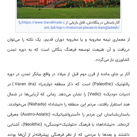
آثار باستانی در بنگلادش، قابل بازیابی از
https://www.travelmate.c
om.bd/top-10-historical-places-in-bangladesh/
از معماری نیمه مخروبه و یا مخروبه دوران قدیم، یک نکته را می‌توان
دریافت و آن طبیعت توسعه فرهنگ بنگالی است که به دوره تمدن
کشاورزی باز می‌گردد.
آثار بر جای مانده از قرن دوم قبل از میلاد در واقع بیانگر تمدن در دوره
پالئوتیک (Paleothic) است که ذکر منطقه «وارندرا» (Varen dra) در
ادبیات «ودیک» (Vedic) را نشان می‌دهد. زمانی که آریایی‌ها در شمال
هند استقرار یافتند، مردم این منطقه را «نیشادا» (Nishada) می‌خواندند.
باستان‌شناسان این مردم را «آسترواشیاتیک» (Austro-Asiatic) معرفی
کرده‌اند. «نیشاداها» با فرهنگ «نئولتیک=نوسنگی» (Neolithic)، آشنایی
داشتند و بعد‌ها با مردمی‌ که از نظر فرهنگی پیشرفته‌تر از آن‌ها بودند