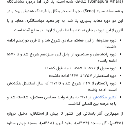
(Somapura Vihara) شناخته شده است، بنا کرد. اما دردوره «شاشانکا»
و «سلسله سن» (Sena)، جو قالب در بنگال با فرهنگ هندوئی بود و در
این دو دوره معابد بسیاری بنا شد. به جز معبد مهاستانگره، معابد و یا
آثاری از این دوره بر جای نمانده و فقط نامی‌ از آن‌ها در منابع آمده است.
دوره هندوها، از قرن هشتم میلادی شروع شد و تا قرن دوازدهم ادامه
داشت؛
دوره پادشاهان و سلاطین، از اوایل قرن سیزدهم شروع شد و تا 1576
ادامه یافت؛
دوره مغول از 1576 تا 1757 ادامه طول کشید؛
دوره استعمار از 1757 تا 1947 ادامه داشت؛
دوره پاکستان از 1947 شروع شد و تا 1971 که سال استقلال بنگلادش
است، ادامه یافت؛
کشور بنگلادش
در 1971 به منزله واحد سیاسی مستقل، شناخته شد و
پا به عرصه بین المللی گذاشت.
از مهم‌ترین آثار باستانی این کشور تا پیش از استقلال، دخیل دروازه
(1465م)، گل مسجد (1434م)، مناره فیروز (1488م)، مسجد چوتی ستاره