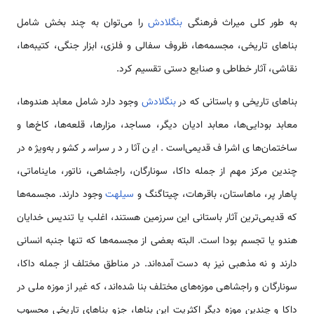
به طور کلی میراث فرهنگی
بنگلادش
را می‌توان به چند بخش شامل
بناهای تاریخی، مجسمه‌ها، ظروف سفالی و فلزی، ابزار جنگی، کتیبه‌ها،
نقاشی، آثار خطاطی و صنایع دستی تقسیم کرد.
بناهای تاریخی و باستانی که در
بنگلادش
وجود دارد شامل معابد هندوها،
معابد بودایی‌ها، معابد ادیان دیگر، مساجد، مزارها، قلعه‌ها، کاخ‌ها و
ساختمان‌های اشراف قدیمی‌است. این آثار در سراسر کشور به‌ویژه در
چندین مرکز مهم از جمله داکا، سونارگان، راجشاهی، ناتور، مایناماتی،
پاهار پر، ماهاستان، باقرهات، چیتاگنگ و
سیلهت
وجود دارند. مجسمه‌ها
که قدیمی‌ترین آثار باستانی این سرزمین هستند، اغلب یا تندیس خدایان
هندو یا تجسم بودا است. البته بعضی از مجسمه‌ها که تنها جنبه انسانی
دارند و نه مذهبی نیز به دست آمده‌اند. در مناطق مختلف از جمله داکا،
سونارگان و راجشاهی موزه‌های مختلف بنا شده‌اند، که غیر از موزه ملی در
داکا و چندین موزه دیگر اکثریت این بناها، جزو بناهای تاریخی محسوب