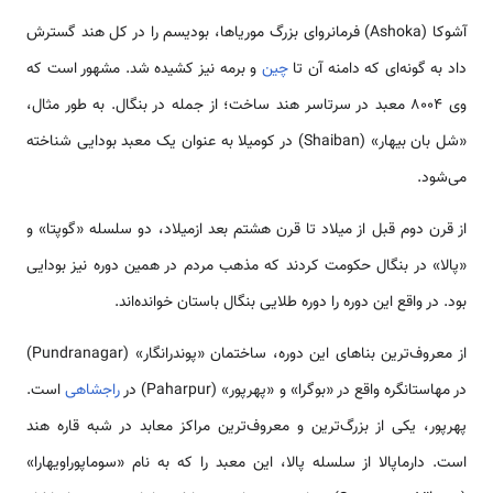
آشوکا (Ashoka) فرمانروای بزرگ موریاها، بودیسم را در کل هند گسترش
داد به گونه‌ای که دامنه آن تا
چین
و برمه نیز کشیده شد. مشهور است که
وی 8004 معبد در سرتاسر هند ساخت؛ از جمله در بنگال. به طور مثال،
«شل بان بیهار» (Shaiban) در کومیلا به عنوان یک معبد بودایی شناخته
می‌شود.
از قرن دوم قبل از میلاد تا قرن هشتم بعد ازمیلاد، دو سلسله «گوپتا» و
«پالا» در بنگال حکومت کردند که مذهب مردم در همین دوره نیز بودایی
بود. در واقع این دوره را دوره طلایی بنگال باستان خوانده‌اند.
از معروف‌ترین بناهای این دوره، ساختمان «پوندرانگار» (Pundranagar)
در مهاستانگره واقع در «بوگرا» و «پهرپور» (Paharpur) در
راجشاهی
است.
پهرپور، یکی از بزرگ‌ترین و معروف‌ترین مراکز معابد در شبه قاره هند
است. دارماپالا از سلسله پالا، این معبد را که به نام «سوماپوراویهارا»