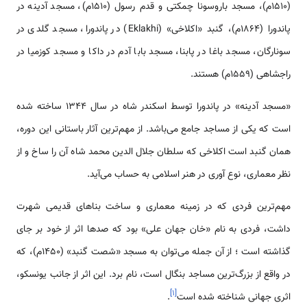
(1510م)، مسجد باروسونا چمکتی و قدم رسول (1510م)، مسجد آدینه در
پاندورا (1864م)، گنبد «اکلاخی» (Eklakhi) در پاندورا، مسجد گلدی در
سونارگان، مسجد باغا در پابنا، مسجد بابا آدم در داکا و مسجد کوزمیا در
راجشاهی (1559م) هستند.
«مسجد آدینه» در پاندورا توسط اسکندر شاه در سال 1344 ساخته شده
است که یکی از مساجد جامع می‌باشد. از مهم‌ترین آثار باستانی این دوره،
همان گنبد است اکلاخی که سلطان جلال الدین محمد شاه آن را ساخ و از
نظر معماری، نوع آوری در هنر اسلامی‌ به حساب می‌آید.
مهم‌ترین فردی که در زمینه معماری و ساخت بناهای قدیمی‌ شهرت
داشت، فردی به نام «خان جهان علی» بود که صدها اثر از خود بر جای
گذاشته است ؛ از آن جمله می‌توان به مسجد «شصت گنبد» (1450م)، که
در واقع از بزرگ‌ترین مساجد بنگال است، نام برد. این اثر از جانب یونسکو،
]
۱
[
اثری جهانی شناخته شده است
.