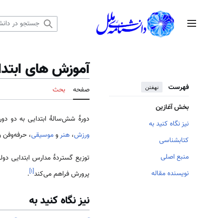
رش
ه
منوی اصلی
حتوا
آموزش های ابتدای
فهرست
نهفتن
صفحه
بحث
بخش آغازین
دورهٔ شش‌سالهٔ ابتدایی به دو دو
نیز نگاه کنید به
ورزش
،
هنر
و
موسیقی
، حرفه‌وفن و
کتابشناسی
منبع اصلی
]
۱
[
نویسنده مقاله
پرورش فراهم می‌کند
.
نیز نگاه کنید به