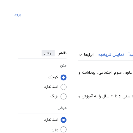
ورود
ظاهر
نهفتن
دأ
نمایش تاریخچه
ابزارها
متن
علوم، علوم اجتماعی، بهداشت و
کوچک
استاندارد
توزیع گستردهٔ مدارس ابتدایی دولتی، تا نقاط دور افتادهٔ کوهستانی و مرزی کشور، امکان دسترسی اکثر اعضای گروه سنی ۶ تا ۱۱ سال را به آموزش و
بزرگ
عرض
استاندارد
پهن