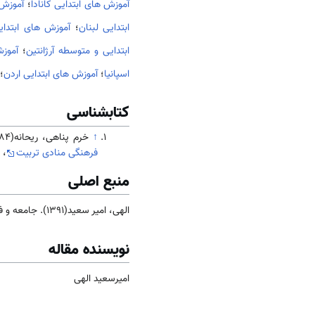
آموزش های ابتدایی کانادا
؛
آموزش 
ابتدایی لبنان
؛
آموزش های ابتدا
ابتدایی و متوسطه آرژانتین
؛
آموزش
اسپانیا
؛
آموزش های ابتدایی اردن
؛
کتابشناسی
↑
خرم پناهی، ریحانه(۱۳۸۴). بررسی آموزش و پرورش زنان و دختران در کشورهای گوناگون:
فرهنگی منادی تربیت
، ص
منبع اصلی
الهی، امیر سعید(1391). جامعه و فرهنگ
نویسنده مقاله
امیرسعید الهی