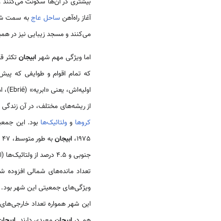
بیشتری در آن‌ها سکونت می‌‌کنند و
آغاز راه‌آهن
ساحل‌ عاج
به‌‌ سمت ش
می‌کنند و مسجد زیبایی نیز در همی
اما ویژگی مهم شهر
ابیجان
تکثر قو
که تمام اقوام و طوایفی که پیش‌
از ریشه‌های مختلف، در آن زندگی می‌کردند. ا
کروها
و
ولتائیک‌ها
1975،
ابیجان
به‌ طور متوسط، 47 تا 48 درصد
جنوبی و 4.5 درصد از ولتائیک‌‌ها (از جمله سنوفوها) را در خود جای داده بود؛ اما در آمار دیگری دربین سال‌های 1988 تا 1998، از تعداد
تعداد مانده‌های شمالی افزوده شده بود. در سال‌های 0
ویژگی‌های جمعیتی این شهر بود. هوف
این شهر همواره تعداد خارجی‌های 
هم در
ابیجان
معبدی دارند.
ابیجان