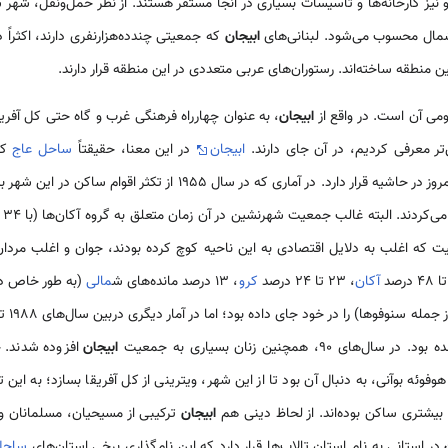
 نیز کارخانه‌ها و تأسیسات بسیاری در آنجا مستقر هستند. از نظر حمل‌ونقل، شهر 
مال محسوب می‌شود. لبنانی‌های
ابیجان
که جمعیتی چندده‌هزارنفری دارند، اکثراً
ن منطقه ساخته‌اند. رستوران‌های عربی متعددی در این منطقه قرار دارند.
می آن است. در واقع از
ابیجان
، به‌ عنوان چهارراه فرهنگی غرب و گاه حتی کل آفر
تر معرفی کردیم، در آن جای دارند.
ابیجان
در این معنا، حقیقتاً
ساحل‌ عاج
کو
لبته غالب جمعیت شهرنشین در آن زمان متعلق به گروه آکان‌ها (با 34 درصد) بود و پس‌ از آن، اکثریت با
آکان
، 23 تا 24 درصد
کرو
، 13 درصد مانده‌های ش
مالی
9، همچنین زنان بسیاری به جمعیت
ابیجان
افزوده شدند. ح
وئه بوآنی، به‌‌ دنبال آن بود تا از این شهر، ویترینی از کل آفریقا بسازد؛ به ای
بیشتری ساکن بوده‌اند. از لحاظ دینی هم
ابیجان
ترکیبی از مسیحیان، مسلمانان 
در استانی به‌ نام استان تالاب‌ها قرار دارد که این نام‌گذاری برخی استان‌های
ساحل‌