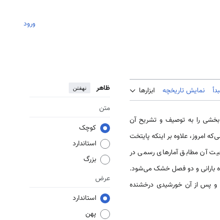
ورود
ظاهر
نهفتن
دأ
نمایش تاریخچه
ابزارها
متن
ه بخشی را به توصیف و تشریح آن
کوچک
 بازمی‌گردد. در سال 1950، جمعیت آن کمتر از 50000 نفر بود؛ درحالی‌که امروز، علاوه بر اینکه پایتخت
استاندارد
یت آن مطابق آمارهای رسمی در
بزرگ
لند و کوتاه بارانی و دو فصل خشک می‌شود.
عرض
زد و پس‌ از آن خورشیدی درخشنده
استاندارد
پهن