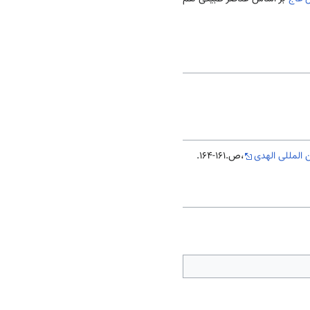
 المللی الهدی
،ص.161-164.