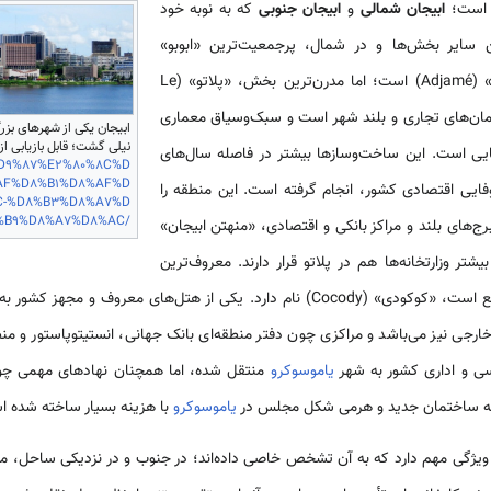
 است؛
ابیجان شمالی
و
ابیجان جنوبی
که به‌ نوبه خود
ز بین سایر بخش‌ها و در شمال، پرجمعیت‌ترین «ابوبو»
(Abobo) و اقتصادی‌ترین «اجمه» (Adjamé) است؛ اما مدرن‌ترین بخش، «پلاتو» (Le
 ساختمان‌های تجاری و بلند شهر است و سبک‌وسیاق معماری
ابیجان یکی از شهرهای بزر
نیلی گشت؛ قابل بازیابی از
پایی است. این ساخت‌وسازها بیشتر در فاصله سال‌های
D9%87%E2%80%8C%D
AF%D8%B1%D8%AF%D
زمان شکوفایی اقتصادی کشور، انجام گرفته است. این منطقه را
C-%D8%B3%D8%A7%D
%B9%D8%A7%D8%AC/
ج‌های بلند و مراکز بانکی و اقتصادی، «منهتن ابیجان»
یشتر وزارتخانه‌ها هم در پلاتو قرار دارند. معروف‌ترین
ناحیه شهر که باز در شمال آن واقع است، «کوکودی» (Cocody) نام دارد. یکی از هتل‌های 
جی نیز می‌باشد و مراکزی چون دفتر منطقه‌ای بانک جهانی، انستیتوپاستور و منطق
اسی و اداری کشور به شهر
یاموسوکرو
منتقل شده، اما همچنان نهادهای مهمی چو
لبته ساختمان جدید و هرمی‌‌ شکل مجلس در
یاموسوکرو
با هزینه بسیار ساخته شده ا
ویژگی مهم دارد که به آن تشخص خاصی داده‌اند؛ در جنوب و در نزدیکی ساحل، محله