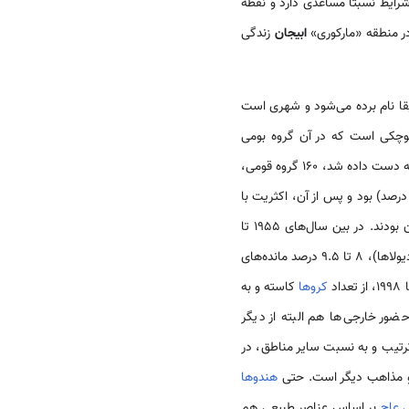
شرایط نسبتاً مساعدی دارد و نقطه
 در منطقه «مارکوری»
ابیجان
زندگی
یقا نام برده می‌شود و شهری است
چکی است که در آن گروه بومی
اولیه‌اش، یعنی «ابریه» (Ebrié)، امروز در حاشیه قرار دارد. در آماری که در سال 1955 از تکثر اقوام ساکن در این شهر به‌‌ دست داده شد، 160 گروه قومی،
بود. این جمعیت که اغلب به دلایل اقتصادی به این ناحیه کوچ کرده بودند، جوان و اغلب مردان بودند. در بین سال‌های 1955 تا
(به‌ طور خاص دیولاها)، 8 تا 9.5 درصد مانده‌های
کروها
کاسته و به
ضور خارجی‌ها هم البته از دیگر
ن ترتیب و به نسبت سایر مناطق، در
و مذاهب دیگر است. حتی
هندوها
 عاج
بر اساس عناصر طبیعی هم