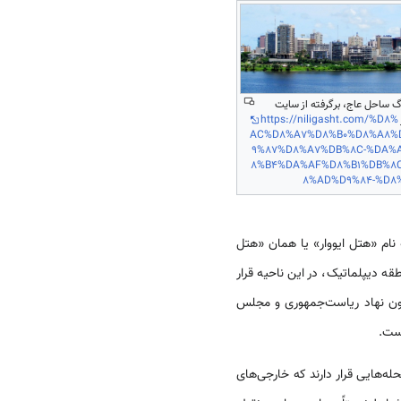
گ ساحل عاج، برگرفته از سایت
https://niligasht.com/%D8%
AC%D8%A7%D8%B0%D8%A8%
9%87%D8%A7%DB%8C-%DA%
8%B4%DA%AF%D8%B1%DB%8
8%AD%D9%84-%D8
معروف و مجهز کشور به‌ نام «هتل ایووار» یا همان «هتل
ه دیپلماتیک، در این ناحیه قرار
ن نهاد ریاست‌جمهوری و مجلس
ست.
‌‌هایی قرار دارند که خارجی‌های