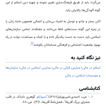
می‌گردد باید از طریق فرهنگ‌سازی تغییر نموده و چهره دین اسلام از این
گونه آلودگی‌ها پالایش یابد.
آنان سحر و جادو و توسل به اشیاء بی‌جان و اعمالی همچون ختنه زنان را
در زمره این گونه سنت‌های غلط می‌دانند و معتقدند تمامی سازمان‌های
اسلامی باید دست به دست یکدیگر داده و با کمک و مساعدت دولت در راه
]
۱
[
بهبود وضعیت اجتماعی و فرهنگی مسلمانان بکوشند
.
نیز نگاه کنید به
اسلام در مالی
؛
مدارس قرآنی در مالی
؛
مدارس اسلامی در مالی
؛
سازمان‌ها
و موسسات اسلامی در مالی
کتابشناسی
↑
عرب احمدی،امیربهرام(1388)."
تمبوکتو
گوهری تابناک در قلب
صحرای بزرگ آفریقا"، فصل‌نامۀ آفریقا، 1(3)، ص.88.