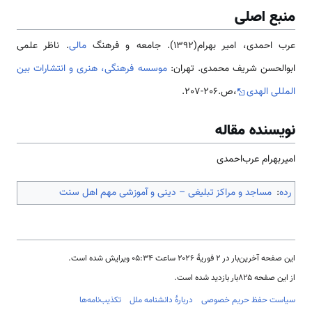
منبع اصلی
عرب احمدی، امیر بهرام(1392). جامعه و فرهنگ
مالی
. ناظر علمی
ابوالحسن شریف محمدی. تهران:
موسسه فرهنگی، هنری و انتشارات بین
المللی الهدی
،ص.206-207.
نویسنده مقاله
امیربهرام‌ عرب‌احمدی
رده
:
مساجد و مراکز تبلیغی – دینی و آموزشی مهم اهل سنت
این صفحه آخرین‌بار در ‏۲ فوریهٔ ۲۰۲۶ ساعت ‏۰۵:۳۴ ویرایش شده است.
از این صفحه ۸۲۵بار بازدید شده است.
سیاست حفظ حریم خصوصی
دربارهٔ دانشنامه ملل
تکذیب‌نامه‌ها