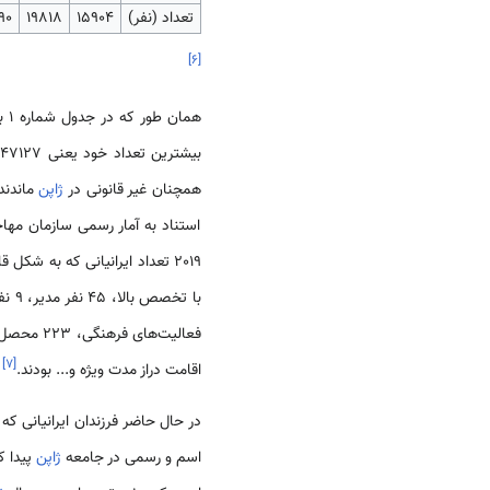
تعداد (نفر)
15904
19818
90
]
۶
[
همان طور که در جدول شماره 1 به خوبی روشن است، تا سال 1991 [1369 ش] ورود ایرانیان به
ب
همچنان غیر قانونی در
ژاپن
ماندند،
استناد به آمار رسمی سازمان مه
2019 تعداد ایرانیانی که به شکل قانونی در
]
۷
[
اقامت دراز مدت ویژه و... بودند.
در حال حاضر فرزندان ایرانیانی که در دهه 
اسم و رسمی در جامعه
ژاپن