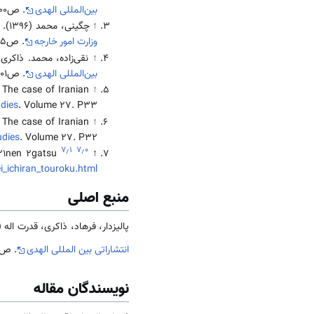
بين‌المللی الهدی
. ص200.
↑
چگینی، محمد (1396). مناسبات تاریخی ایران و ژاپن بر اساس اسناد آرشیوی وزارت امور خارجه. (1357-1256 ش/1979-1878 م)،
وزارت امور خارجه
. ص395.
↑
نقی‌زاده، محمد. ذاكری، قدرت‌اله (1397). ژاپن‌شناسی در ايران؛ بر
بين‌المللی الهدی
. ص201.
 The case of Iranian
↑
udies
. Volume 27. P33.
 The case of Iranian
↑
udies
. Volume 27. P32.
۷٫۱
۷٫۰
021nen 2gatsu
↑
ei_ichiran_touroku.html
منبع اصلی
پالیزدار، فرهاد، ذاکری، قدرت اله (1402). «ایران و ژاپن». در پالیزدار، فرهاد، ذاکری، قدرت اله. جامعه و فرهنگ ژاپن، تهرا
انتشاراتی بین المللی الهدی
. ص.316- 40
نویسندگان مقاله