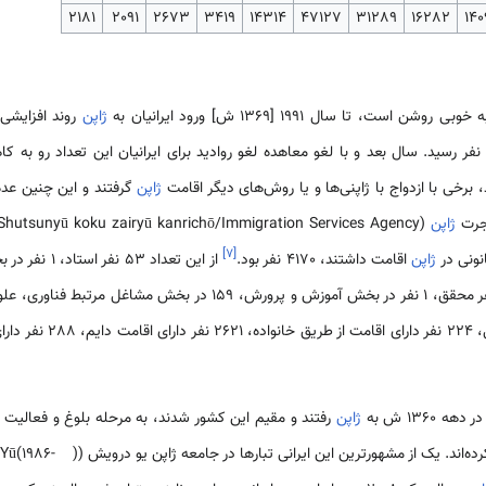
2181
2091
2673
3419
14314
47127
31289
16282
140
ژاپن
روند افزایشی
یشترین تعداد خود یعنی 47127 نفر رسید. سال بعد و با لغو معاهده لغو روادید برای ایرانیان این تعد
 برخی با ازدواج با ژاپنی‌ها و یا روش‌های دیگر اقامت
ژاپن
گرفتند و این چنین عده‌
اجرت
ژاپن
]
۷
[
ژاپن
اقامت داشتند، 4170 نفر بود.
1360 ش به
ژاپن
رفتند و مقیم این کشور شدند، به مرحله بلوغ و فعالیت اج