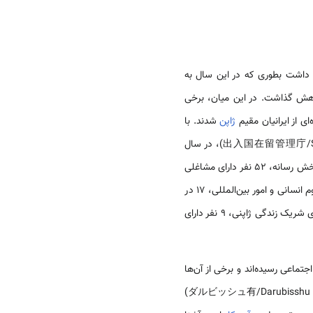
 داشت بطوری که در این سال به
اد رو به کاهش گذاشت. در این میان، برخی
ای از ایرانیان مقیم
ژاپن
شدند. با
(出入国在留管理庁/Shutsunyū koku zairyū kanrichō/Immigration Services Agency)، در سال
از این تعداد 53 نفر استاد، 1 نفر در بخش رسانه، 52 نفر دارای مشاغلی
با تخصص بالا، 45 نفر مدیر، 9 نفر محقق، 1 نفر در بخش آموزش و پرورش، 159 در بخش مشاغل مرتبط فناوری، علوم انسانی و امور بین‌المللی، 17 در
فعالیت‌های فرهنگی، 223 محصل، 224 نفر دارای اقامت از طریق خانواده، 2621 نفر دارای اقامت دایم، 288 نفر دارای شریک زندگی ژاپنی، 9 نفر دارای
تماعی رسیده‌اند و برخی از آن‌ها
پیدا کرده‌اند. یک از مشهورترین این ایرانی تبارها در جامعه ژاپن یو درویش (ダルビッシュ有/Darubisshu Yū(1986- ))