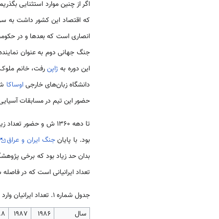
اگر از چنین موارد استثنایی بگذریم
که اقتصاد این کشور داشت به سر
انصاری است که بعدها و در حکومت 
جنگ جهانی دوم به عنوان نماینده ت
این دوره به
ژاپن
رفت، خانم ملوک کاظم پور است که
دانشگاه زبان‌های خارجی
اوساکا
شر
حضور این تیم در مسابقات آسیایی 958
تا دهه 1360 ش و حضور تعداد زیادی از کارگران ایرانی در
بود. با پایان
جنگ ایران و عراق
و
بدان حد زیاد بود که برخی پژوهشگر
تعداد ایرانیانی است که در فاصله سال‌های 1986
جدول شماره 1. تعداد ایرانیان وارد شده به
سال
1986
1987
88