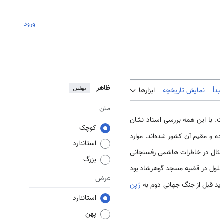
ورود
ظاهر
نهفتن
دأ
نمایش تاریخچه
ابزارها
متن
ه 1370 ش مربوط است. با این همه بررسی اسناد نشان
کوچک
 و مقیم آن کشور شده‌اند. موارد
استاندارد
 مثال در خاطرات هاشمی رفسنجانی
بزرگ
ای بهلول در قضیه مسجد گوهرشاد بود
عرض
د قبل از جنگ جهانی دوم به
ژاپن
استاندارد
پهن