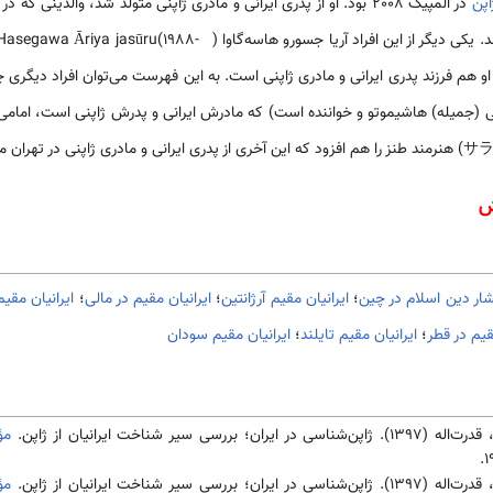
اپن
در المپیک 2008 بود. او از پدری ایرانی و مادری ژاپنی متولد شد، والدینی که در حین تحصیل در
رفتند. یکی دیگر از این افراد آریا جسورو هاسه‌گاو
 او هم فرزند پدری ایرانی و مادری ژاپنی است. به این فهرست می‌توان افراد دیگر
هران متولد شد.
ش
تشار دین اسلام در چین
؛
ایرانیان مقیم آرژانتین
؛
ایرانیان مقیم در مالی
؛
ايرانيان مقيم
قیم در قطر
؛
ایرانیان مقیم تایلند
؛
ایرانیان مقیم سودان
رسی سير شناخت ايرانيان از ژاپن.
مؤ
رسی سير شناخت ايرانيان از ژاپن.
مؤ