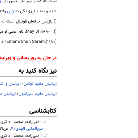
است که عضو تیم ملی بیس بال
ژ
شده و بعد برای زندگی به
ژاپن
)) بازیکن حرفه‌ای فوتبال است که
サラミ/Emami Shun Sarami(1980)) هنرمند طنز را هم افزود که این آخری از پدری ایرانی و مادری ژاپنی در ت
در حال به روز رسانی و ویرای
نیز نگاه کنید به
ایرانیان مقیم تونس
؛
ایرانیان و ان
ایرانیان مقیم سیرالئون
؛
ایرانیان م
کتابشناسی
↑
نقی‌زاده، محمد. ذاكری، قدرت‌اله (1397). ژاپن‌شناسی در ايران؛ بر
بين‌المللی الهدی
. ص199.
↑
نقی‌زاده، محمد. ذاكری، قدرت‌اله (1397). ژاپن‌شناسی در ايران؛ بر