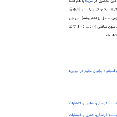
آمریکا
با هم آشنا
ا (長谷川 アーリアジャスール/Hasegawa Āriya jasūru(1988-
ی چون ساحل رز (هنرپیشه)، می جی
(May J(1988- ): نام اصلی او می (جمیله) هاشیموتو و خواننده است) که مادرش ایرانی و پدرش ژاپنی است، امامی شون سلامی (エマミ･シュン･
 اسپانیا
؛
ایرانیان مقیم در اتیوپی
؛
سسه فرهنگی، هنری و انتشارات
سسه فرهنگی، هنری و انتشارات