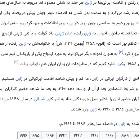
، رفتن و اقامت ایرانی‌ها در
ژاپن
هر چند به شکل معدود اما مربوط به سال‌های بعد
عت رشد می‌کرد و به سمت بدل شدن به اقتصاد دوم جهان پیش می‌رفت. یکی از م
پهلوی دوم به مناصبی چون وزیر دارایی، وزیر اطلاعات و جهانگردی و سفیر ایران 
جارتخانه برادران اخوان به
ژاپن
رفت،
زبان ژاپنی
یاد گرفت و با زنی ژاپنی ازدواج ک
 ژانویه 1958 [بهمن 1336 ش] با خانواده‌اش به
ژاپن
رفت، از ه
]
۳
[
وع کرد.
به عنوان نمونه دیگر می‌توانیم به مورد ازدواج یکی از بازیکنان تیم ملی وا
]
۴
[
1
توکیو
اشاره کنیم که در مطبوعات آن زمان ایران هم بازتاب یافت.
ژاپن
، ما کم و بیش شاهد اقامت ایرانیانی در
ژاپن
هستیم که
 شرایط اقتصادی بعد از آن از اواسط دهه 1360 به بعد ما شاهد حضور کارگران ایرانی در
ان حضور آنان را یادآور سیل جویندگان طلا به آمریکای ش
مالی
در سال 1848 می‌دانند.
 تا 1996 به
ژاپن
وارد شدند.
ژاپن
در فاصله سال‌های 1986 تا 1996 م.
1996
1995
1994
1993
1992
1991
1990
1989
19