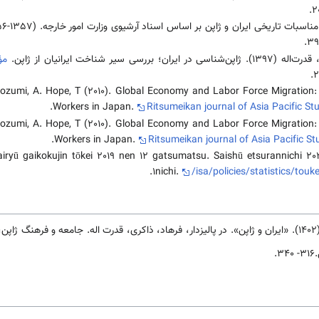
رسی سير شناخت ايرانيان از ژاپن.
مؤ
ozumi, A. Hope, T (2010). Global Economy and Labor Force Migration:
Workers in Japan.
Ritsumeikan journal of Asia Pacific St
ozumi, A. Hope, T (2010). Global Economy and Labor Force Migration:
Workers in Japan.
Ritsumeikan journal of Asia Pacific St
airyū gaikokujin tōkei 2019 nen 12 gatsumatsu. Saishū etsurannichi 2
.
1nichi.
/isa/policies/statistics/touk
ن:
3.