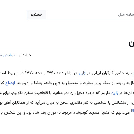
جستجو
ن
خواندن
نمایش مب
ن
، به حضور کارگران ایرانی در
ژاپن
در اواخر دهه 1360 و ده
ل‌های بعد از جنگ برای تجارت و تحصیل به ژاپن رفته، بعضا با ژاپنی‌ها
ازدواج
کرده
 آن‌ها در
ژاپن
داریم که درباره دلایل آن نمی‌توانیم با قاطعیت سخن بگوییم. برای
سال 1364 ش، از ملاقاتش با شخصی به نام مقتدری سخن به میان می‌آید که از همکاران آق
]
۱
[
می‌دانیم که قضیه مسجد گوهرشاد مربوط به دوران رضا شاه بود و این شخص بای