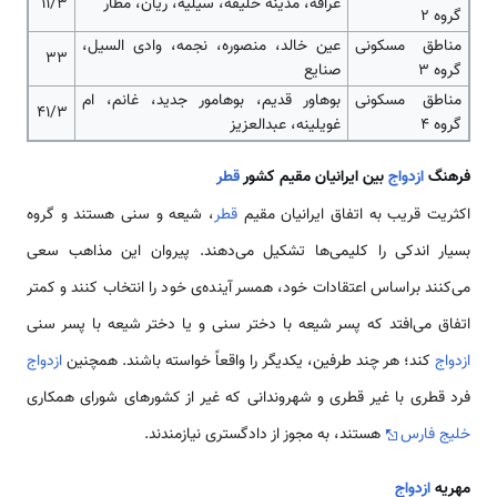
غرافه، مدینه خلیفه، سیلیه، ریان، مطار
11/3
گروه 2
مناطق مسکونی
عین خالد، منصوره، نجمه، وادی السیل،
33
گروه 3
صنایع
مناطق مسکونی
بوهاور قدیم، بوهامور جدید، غانم، ام
41/3
گروه 4
غویلینه، عبدالعزیز
فرهنگ
ازدواج
بین ایرانیان مقیم کشور
قطر
اکثریت قریب به اتفاق ایرانیان مقیم
قطر
، شیعه و سنی هستند و گروه
بسیار اندکی را کلیمی‌ها تشکیل می‌دهند. پیروان این مذاهب سعی
می‌کنند براساس اعتقادات خود، همسر آینده‌ی خود را انتخاب کنند و کمتر
اتفاق می‌افتد که پسر شیعه با دختر سنی و یا دختر شیعه با پسر سنی
ازدواج
کند؛ هر چند طرفین، یکدیگر را واقعاً خواسته باشند. همچنین
ازدواج
فرد قطری با غیر قطری و شهروندانی كه غیر از كشورهای شورای همکاری
خلیج فارس
هستند، به مجوز از دادگستری نیازمندند.
مهریه
ازدواج