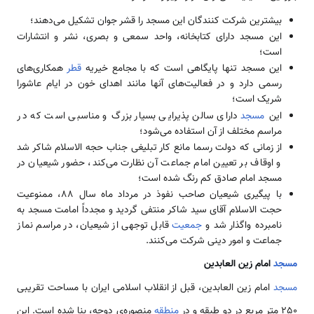
بیشترین شرکت کنندگان این مسجد را قشر جوان تشکیل می‌دهند؛
این مسجد دارای کتابخانه، واحد سمعی و بصری، نشر و انتشارات
است؛
این مسجد تنها پایگاهی است که با مجامع خیریه
قطر
همکاری‌های
رسمی دارد و در فعالیت‌های آنها مانند اهدای خون در ایام عاشورا
شریک است؛
این
مسجد
دارای سالن پذیرایی بسیار بزرگ و مناسبی است که در
مراسم‌ مختلف از آن استفاده می‌شود؛
از زمانی که دولت رسما مانع کار تبلیغی جناب حجه الاسلام شاکر شد
و اوقاف بر تعیین امام جماعت آن نظارت می‌كند، حضور شیعیان در
مسجد امام صادق کم رنگ شده است؛
با پیگیری شیعیان صاحب نفوذ در مرداد ماه سال 88، ممنوعیت
حجت الاسلام آقای سید شاکر منتفی گردید و مجدداً امامت مسجد به
نامبرده واگذار شد و
جمعیت
قابل توجهی از شیعیان، در مراسم نماز
جماعت و امور دینی شرکت می‌کنند.
مسجد
امام زین العابدین
مسجد
امام زین العابدین، قبل از انقلاب اسلامی ایران با مساحت تقریبی
250 متر مربع در دو طبقه و در
منطقه
منصوره‌ی دوحه، بنا شده است. این