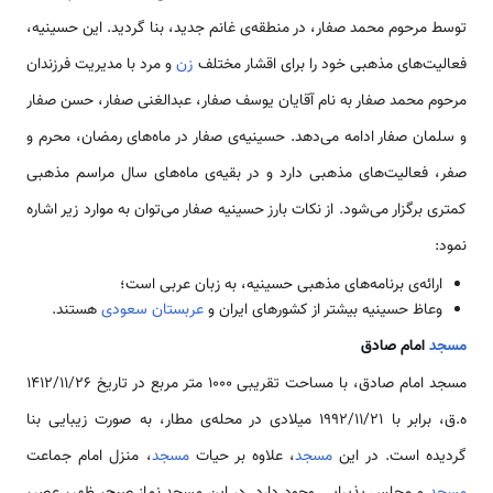
توسط مرحوم محمد صفار، در منطقه‌ی غانم جدید، بنا گردید. این حسینیه،
فعالیت‌های مذهبی خود را برای اقشار مختلف
زن
و مرد با مدیریت فرزندان
مرحوم محمد صفار به نام آقایان یوسف صفار، عبدالغنی صفار، حسن صفار
و سلمان صفار ادامه می‌دهد. حسینیه‌ی صفار در ماه‌های رمضان، محرم و
صفر، فعالیت‌های مذهبی دارد و در بقیه‌ی ماه‌های سال مراسم مذهبی
کمتری برگزار می‌شود. از نکات بارز حسینیه صفار می‌توان به موارد زیر اشاره
نمود:
ارائه‌ی برنامه‌های مذهبی حسینیه، به زبان عربی است؛
وعاظ حسینیه بیشتر از کشورهای ایران و
عربستان سعودی
هستند.
مسجد
امام صادق
مسجد امام صادق، با مساحت تقریبی 1000 متر مربع در تاریخ 1412/11/26
ه.ق، برابر با 1992/11/21 میلادی در محله‌ی مطار، به صورت زیبایی بنا
گردیده است. در این
مسجد
، علاوه بر حیات
مسجد
، منزل امام جماعت
مسجد
و مجلس پذیرایی وجود دارد. در این مسجد نماز صبح، ظهر، عصر،