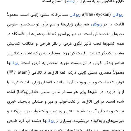
دارای خالکوبی نیز به بسیاری از
اونسن
ها ممنوع است.
ریوکان
(旅館/Ryokan):
ریوکان
مسافرخانه سنتی ژاپنی است. معمولاً
اقامت در در
ریوکان
هم برای ژاپنی‌ها و هم برای توریست‌های خارجی
تجربه‌ای لذت‌بخش است. در دنیای امروز که اغلب هتل‌ها و اقامتگاه در
همه کشورها تحت تأثیر الگوی غربی از نظر طراحی و امکانات کمابیش
مشابه یکدیگر شده‌اند، اقامت کردن در مسافرخانه‌ای که نشان چندانی از
عناصر زندگی غربی در آن نیست تجربه منحصر به ‌فردی است.
ریوکان
ها
معمولاً معماری سنتی ژاپنی دارند، کف اتاق‌ها با تاتامی (畳/Tatami)
فرش شده است و برای ورود به آن‌ها مانند خانه‌های ژاپنی باید کفش‌ها را
از پا درآورد. در اتاق‌ها برای هر مسافر لباس سنتی خانگی(یوکاتا) آماده
شده است. در این اتاق‌ها از تخت‌خواب و میز و صندلی پایه‌بلند خبری
نیست و به جای آن، به شیوه سنتی روی زمین رخت‌خواب پهن می‌کنند و
دور میزهای پایه‌کوتاه می‌نشینند. بسیاری از
ریوکان
ها چشمه آب گرم طبیعی
یا حمام عمومی نیز دارند. خوراک‌هایی که در همه وعده‌های غذایی در این