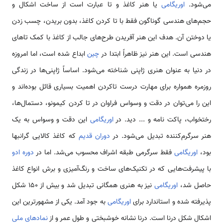
می‌شود.
اوریگامی
یا هنر کاغذ و تا عبارت است از ساخت اشکال و
حجم‌های هندسی گوناگون فقط با تا کردن کاغذ، بدون بریدن، چسب زدن
یا دوختن آن. هدف این هنر آفریدن طرح‌های جالب از کاغذ با کمک تاهای
هندسی است. این هنر نیز ظاهراً ابتدا در
چین
ابداع شده است، اما امروزه
در دنیا به ‌عنوان هنری ژاپنی شناخته می‌شود. اساساً ژاپنی‌ها در زندگی
روزمره همواره برای مهارت درست تاکردن اهمیت بسیاری قائل بوده‌اند و
این را می‌توان در دقت و وسواس فراوان در تا کردن کیمونو، دستمال‌ها،
رختخواب، پاکت نامه و ... دید. در
اوریگامی
این دقت و وسواس به یک
هنر سرگرم‌کننده تبدیل می‌شود. در
دوران قدیم
که کاغذ کالایی گرانبها
بود،
اوریگامی
فقط سرگرمی طبقه اشراف محسوب می‌شد. اما در
دوره ادو
با پیشرفت‌هایی که در تکنیک‌های ساخت و رنگ‌آمیزی و برش انواع کاغذ
حاصل شد،
اوریگامی
نیز به هنری همگانی تبدیل شد و بیش از 150 شکل
پذیرفته شده و استاندارد برای
اوریگامی
به جود آمد. یکی از مشهورترین این
اشکال شکل درنا است. درنا نشانه خوشبختی و طول عمر و از
نمادهای ملی