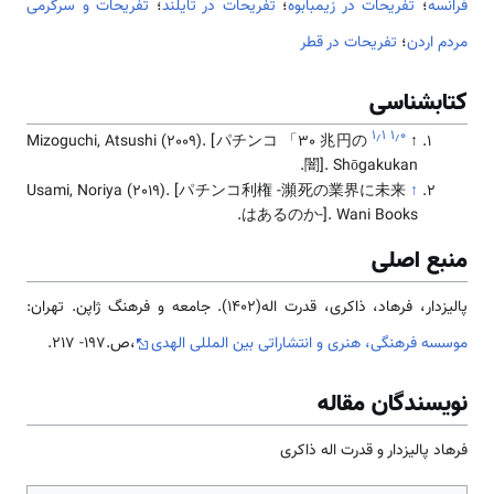
فرانسه
؛
تفریحات در زیمبابوه
؛
تفریحات در تایلند
؛
تفریحات و سرگرمی
مردم اردن
؛
تفریحات در قطر
کتابشناسی
۱٫۱
۱٫۰
Mizoguchi, Atsushi (2009). [パチンコ 「30 兆円の
↑
闇]. Shōgakukan.
Usami, Noriya (2019). [パチンコ利権 -瀕死の業界に未来
↑
はあるのか-]. Wani Books.
منبع اصلی
پالیزدار، فرهاد، ذاکری، قدرت اله(1402). جامعه و فرهنگ ژاپن. تهران:
موسسه فرهنگی، هنری و انتشاراتی بین المللی الهدی
،ص.197- 217.
نویسندگان مقاله
فرهاد پالیزدار و قدرت اله ذاکری