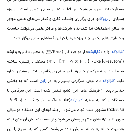
مسافرخانه‌ها سرو می‌شود نیز اغلب غذای سنتی ژاپنی است. امروزه
بسیاری از
ریوکان
ها برای برگزاری جلسات کاری و کنفرانس‌های علمی مجهز
به سالن اجتماعات نیز شده‌اند و شرکت‌ها و مراکز علمی می‌توانند جلسات
و همایش‌های یک یا چند روزه خود را در این فضاهای سنتی برگزار کنند.
کارائوکه
: واژه «
کارائوکه
» از دو جزء کارا (空/Kara) به معنی «خالی» و ئوکه
(オケ【オーケストラ】/Oke [ōkesutora]) مخفف «ارکستر» ساخته
شده است و به «ارکستر خالی» یا موسیقی بی‌کلام ترانه‌های مشهور اشاره
دارد.
کارائوکه
نام نوعی سرگرمی بسیار رایج در
ژاپن
است که به بخشی
جدایی‌ناپذیر از فرهنگ عامه این کشور تبدیل شده است. این سرگرمی با
دستگاهی که به جعبه
کارائوکه
(カラオケボックス/Karaoke
bokkusu) مشهور است انجام می‌شود. از بلندگوهای این دستگاه موسیقی
بدون کلام ترانه‌های مشهور پخش می‌شود و از صفحه نمایش آن متن ترانه
به‌صورت جمله به جمله نمایش داده می‌شود. کسی که به تفریح با این