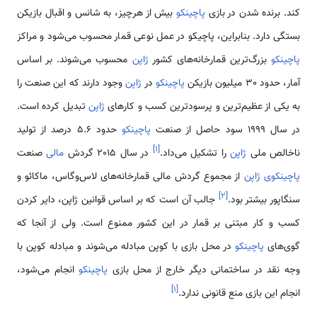
کند. برنده شدن در بازی
پاچینکو
بیش از هرچیز، به شانس و اقبال بازیکن
بستگی دارد. بنابراین، پاچیکو در عمل نوعی قمار محسوب می‌شود و مراکز
پاچینکو
بزرگ‌ترین قمارخانه‌های کشور
ژاپن
محسوب می‌شوند. بر اساس
آمار، حدود 30 میلیون بازیکن
پاچینکو
در
ژاپن
وجود دارند که این صنعت را
به یکی از عظیم‌ترین و پرسودترین کسب و کار‌های
ژاپن
تبدیل کرده است.
در سال 1999 سود حاصل از صنعت
پاچینکو
حدود 5.6 درصد از تولید
]
۱
[
ناخالص ملی
ژاپن
را تشکیل می‌داد.
در سال 2015 گردش
مالی
صنعت
پاچینکوی ژاپن
از مجموع گردش مالی قمارخانه‌های لاس‌وگاس، ماکائو و
]
۲
[
سنگاپور بیشتر بود.
جالب آن است که بر اساس قوانین ژاپن، دایر کردن
کسب و کار مبتنی بر قمار در این کشور ممنوع است. ولی از آنجا که
گوی‌های
پاچینکو
در محل بازی با کوپن مبادله می‌شوند و مبادله کوپن با
وجه نقد در ساختمانی دیگر خارج از محل بازی
پاچینکو
انجام می‌شود،
]
۱
[
انجام این بازی منع قانونی ندارد.