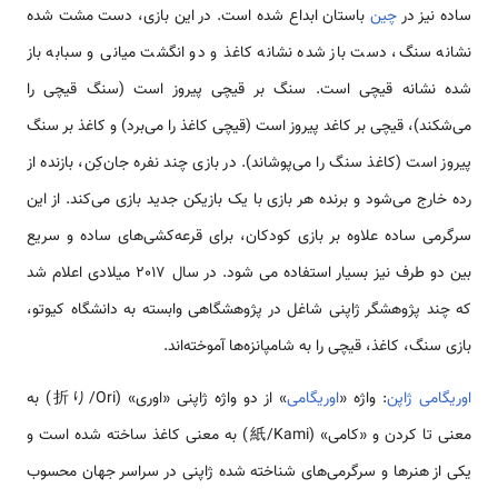
ساده نیز در
چین
باستان ابداع شده است. در این بازی، دست مشت شده
نشانه سنگ، دست باز شده نشانه کاغذ و دو انگشت میانی و سبابه باز
شده نشانه قیچی است. سنگ بر قیچی پیروز است (سنگ قیچی را
می‌شکند)، قیچی بر کاغد پیروز است (قیچی کاغذ را می‌برد) و کاغذ بر سنگ
پیروز است (کاغذ سنگ را می‌پوشاند). در بازی چند نفره جان‌کِن، بازنده از
رده خارج می‌شود و برنده هر بازی با یک بازیکن جدید بازی می‌کند. از این
سرگرمی ساده علاوه بر بازی کودکان، برای قرعه‌کشی‌های ساده و سریع
بین دو طرف نیز بسیار استفاده می شود. در سال 2017 میلادی اعلام شد
که چند پژوهشگر ژاپنی شاغل در پژوهشگاهی وابسته به دانشگاه کیوتو،
بازی سنگ، کاغذ، قیچی را به شامپانزه‌ها آموخته‌اند.
اوریگامی ژاپن
: واژه «
اوریگامی
» از دو واژه ژاپنی «اوری» (折り/Ori) به
معنی تا کردن و «کامی» (紙/Kami) به معنی کاغذ ساخته شده است و
یکی از هنرها و سرگرمی‌های شناخته شده ژاپنی در سراسر جهان محسوب