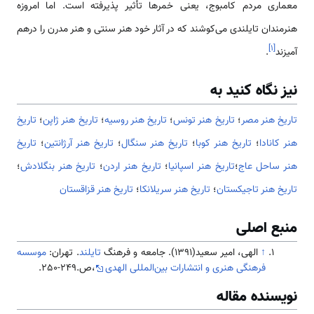
معماری مردم کامبوج، یعنی خمرها تأثیر پذیرفته است. اما امروزه
هنرمندان تایلندی می‌کوشند که در آثار خود هنر سنتی و هنر مدرن را درهم
]
۱
[
آمیزند
.
نیز نگاه کنید به
تاریخ هنر مصر
؛
تاریخ هنر تونس
؛
تاریخ هنر روسیه
؛
تاریخ هنر ژاپن
؛
تاریخ
هنر کانادا
؛
تاریخ هنر کوبا
؛
تاریخ هنر سنگال
؛
تاریخ هنر آرژانتین
؛
تاریخ
هنر ساحل عاج
؛
تاریخ هنر اسپانیا
؛
تاریخ هنر اردن
؛
تاریخ هنر بنگلادش
؛
تاریخ هنر تاجیکستان
؛
تاریخ هنر سریلانکا
؛
تاریخ هنر قزاقستان
منبع اصلی
↑
الهی، امیر سعید(1391). جامعه و فرهنگ
تایلند
. تهران:
موسسه
فرهنگی هنری و انتشارات بین‌المللی الهدی
،ص.249-250.
نویسنده مقاله