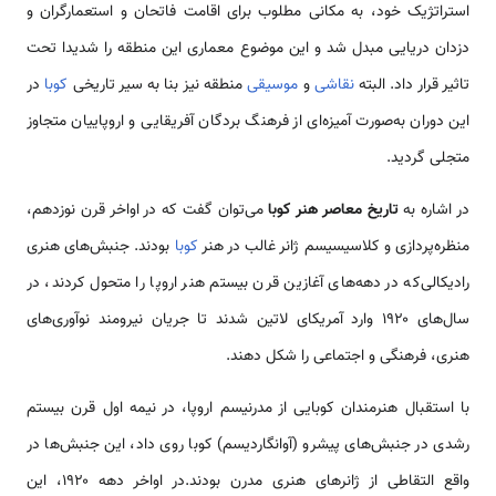
استراتژیک خود، به مکانی مطلوب برای اقامت فاتحان و استعمارگران و
دزدان دریایی مبدل شد و این موضوع معماری این منطقه را شدیدا تحت
تاثیر قرار داد. البته
نقاشی
و
موسیقی
منطقه نیز بنا به سیر تاریخی
کوبا
در
این دوران به‌صورت آمیزه‌ای از فرهنگ بردگان آفریقایی و اروپاییان متجاوز
متجلی گردید.
در اشاره به
تاریخ معاصر هنر کوبا
می‌توان گفت که در اواخر قرن نوزدهم،
منظره‌پردازی و کلاسیسیسم ژانر غالب در هنر
کوبا
بودند. جنبش‌های هنری
رادیکالی‌که در دهه‌های آغازین قرن بیستم هنر اروپا را متحول کردند، در
سال‌های ۱۹۲۰ وارد آمریکای لاتین شدند تا جریان نیرومند نوآوری‌های
هنری، فرهنگی و اجتماعی را شکل دهند.
با استقبال هنرمندان کوبایی از مدرنیسم اروپا، در نیمه اول قرن بیستم
رشدی در جنبش‌های پیشرو (آوانگاردیسم) کوبا روی داد، این جنبش‌ها در
واقع التقاطی از ژانرهای هنری مدرن بودند.در اواخر دهه ۱۹۲۰، این