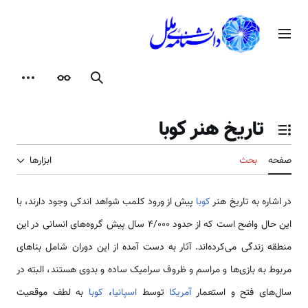
رش
ه
منوی اصلی
حتوا
جستجو
ظاهر
ابزارها
تاریخ هنر کوبا
تغییر وضعیت فهرست محتویات
صفحه
بحث
ابزارها
در اشاره به تاریخ هنر
کوبا
پیش از ورود کلمب شواهد اندکی وجود دارند، با
این حال واضح است که از حدود 4/000 سال پیش گروه‌های انسانی در این
منطقه زندگی می‌کرده‌اند. آثار به دست آمده از این دوران شامل بناهای
مربوط به بازی‌ها و مراسم و ظروف سرامیک ساده و بدوی هستند، البته در
سال‌های فتح و استعمار
آمریکا
توسط
اسپانیا
،
کوبا
به لطف موقعیت