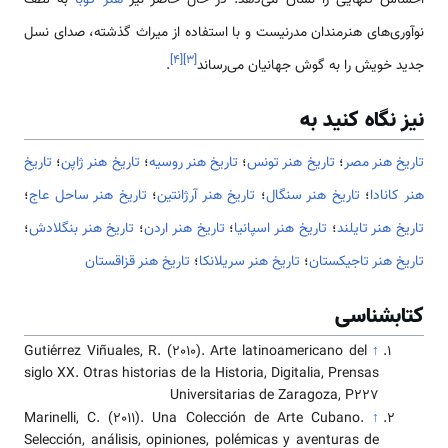
نوآوری‌های هنرمندان مدرنیست و با استفاده از میراث گذشته، صدای نسل
]
۴
[
]
۳
[
جدید خویش را به گوش جهانیان می‌رساند
.
نیز نگاه کنید به
تاریخ هنر مصر
؛
تاریخ هنر تونس
؛
تاریخ هنر روسیه
؛
تاریخ هنر ژاپن
؛
تاریخ
هنر کانادا
؛
تاریخ هنر سنگال
؛
تاریخ هنر آرژانتین
؛
تاریخ هنر ساحل عاج
؛
تاریخ هنر تایلند
؛
تاریخ هنر اسپانیا
؛
تاریخ هنر اردن
؛
تاریخ هنر بنگلادش
؛
تاریخ هنر تاجیکستان
؛
تاریخ هنر سریلانکا
؛
تاریخ هنر قزاقستان
کتابشناسی
Gutiérrez Viñuales, R. (2010). Arte latinoamericano del
↑
siglo XX. Otras historias de la Historia, Digitalia, Prensas
Universitarias de Zaragoza, P227
Marinelli, C. (2011). Una Colección de Arte Cubano.
↑
Selección, análisis, opiniones, polémicas y aventuras de