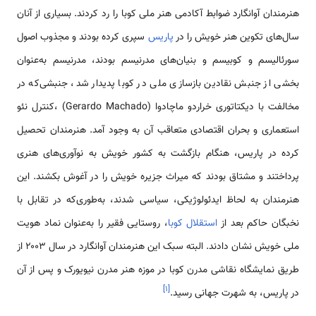
هنرمندان آوانگارد ضوابط آکادمی هنر ملی کوبا را رد کردند. بسیاری از آنان
سال‌های تکوین هنر خویش را در
پاریس
سپری کرده بودند و مجذوب اصول
سورئالیسم و کوبیسم و بنیان‌های مدرنیسم بودند، مدرنیسم به‌عنوان
بخشی از جنبش نقادین بازسازی ملی در کوبا پدیدار شد، جنبشی‌که در
مخالفت با دیکتاتوری خراردو ماچادوا (Gerardo Machado) ،کنترل نئو
استعماری و بحران اقتصادی متعاقب آن به وجود آمد. هنرمندان تحصیل
کرده در پاریس، هنگام بازگشت به کشور خویش به نوآوری‌های هنری
پرداختند و مشتاق بودند که میراث جزیره خویش را در آغوش بکشند. این
هنرمندان به لحاظ ایدئولوژیکی، سیاسی شدند، به‌طوری‌که در تقابل با
نخبگان حاکم بعد از
استقلال کوبا
، روستایی فقیر را به‌عنوان نماد هویت
ملی خویش نشان دادند. البته سبک این هنرمندان آوانگارد در سال ۲۰۰۳ از
طریق نمایشگاه نقاشی مدرن کوبا در موزه هنر مدرن نیویورک و پس از آن
]
۱
[
در پاریس، به شهرت جهانی رسید.