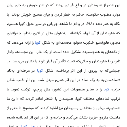
این عصر از هنرمندان در واقع افرادی بودند که در هنر خویش به جای بیان
موارد مطلوب حکومت، حاضر به خطر کردن و بیان صحیح خویش بودند. با
نگاه به هنر دهه ۱۹۸۰، در واقع ما شاهد جریانی در سیر تحول کوبا هستیم
که هنرمندان از آن الهام گرفته‌اند. به‌عنوان مثال در اثری به‌نام، جغرافیای
مجاور، فلورنسیو خلابرت سوتو، مجسمه‌ای به شکل
کوبا
را ارائه می‌دهد که
از تکه‌های به هم‌چسبیده تشکیل شده است. از یک نظر، این مجسمه، رفتار
نابرابر با هنرمندان و بیانی‌که تحت تأثیر آن قرار دارند را نشان می‌دهد. در
جنبشی‌که به پیروی از این اثر پرداخت، شکل
کوبا
در مرحله‌ای به‌نام
«نمادسازی» به یک نماد در این اثر هنری مبدل شد. این اثر اغلب شکل
جزیره
کوبا
را با سایر منصوبات این کشور، مثل پرچم، ترکیب نمود. با
ترکیب نمادهای مختلف کوبا، هنرمندان با افتخار اعلام کردند که «این ما
هستیم»، برخی از منتقدان و مورخان نیز اشاره کردند که موضوع تا حدی از
ماهیت منزوی جزیره نشات می‌گیرد و جزیره‌ای که در این اثر نمایانده شده،
احساس تنهایی را نشان می‌دهد. در حال حاضر نیز
هنر کوبا
به لطف