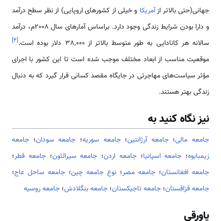
جهانی(حتی بالاتر از
آمریکا
و خیلی از کشورهای اروپایی) از نظر سطح درآمد
و دارا بودن شرایط زندگی وجود دارد. براساس آمارهای سال 2008م، درآمد
]
۴
[
سالانه هر کانادایی به طور متوسط بالاتر از 38,000 دلار بوده است.
موقعیت مناسب از ابعاد مختلف موجب شده است تا این كشور با اجرای
مؤثر سیاست‌های مهاجرتی در جایگاه مقصد كسانی قرار گیرد كه به دنبال
زندگی بهتر هستند.
نیز نگاه کنید به
جامعه مالی
؛
جامعه آرژانتین
؛
جامعه سوریه
؛
جامعه سودان
؛
جامعه
زیمبابوه
؛
جامعه اسپانیا
؛
جامعه اردن
؛
جامعه سیرالئون
؛
جامعه قطر
؛
جامعه افغانستان
؛
جامعه مصر
؛
نوع جامعه چین
؛
جامعه ساحل عاج
؛
جامعه قزاقستان
؛
جامعه تاجیکستان
؛
جامعه بنگلادش
؛
جامعه روسیه
پاورقی