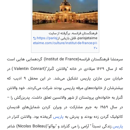
فرهنگستان فرانسه. برگرفته از سایت
parisjetaime، قابل بازیابی از
https://parisj
etaime.com/culture/institut-de-france-p11
20
سرمنشا فرهنگستان فرانسه(Institut de France) گردهمایی هایی است
که از سال 1629 میلادی در خانه "والانتن کُنرار"(Valentin Conrart) در
خیابان سن مارتن پاریس تشکیل می‌شد. در این محفل 9 ادیب که
بیشترشان از خانواده‌های مرفه پاریسی بودند شرکت می‌کردند. خود والانتن
کُنرار به خانواده‌ای پروتستان از شهر والانسین تعلق داشت. پدر‌بزرگش را –
در سال 1959 به جرم مشارکت در ویران کردن شمایل‌های قدیسان
کاتولیک گردن زده بودند و پدرش به
پاریس
گریخته بود. والانتن کنرار در
پاریس
زندگی نسبتاً " آرامی را می گذراند و "بوآلو"(Nicolas Boileau) شاعر