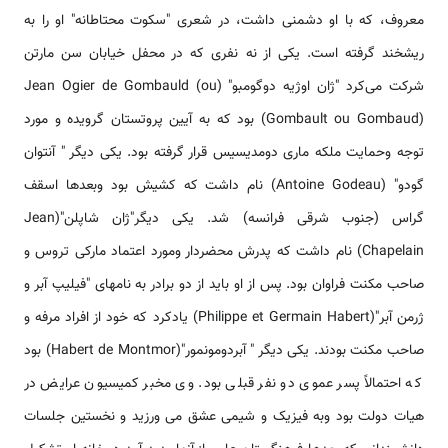
معروف، که با او دشمنی داشت، در شعری "سکوت محتاطانه" او را به
ریشخند گرفته است. یکی از نه نفری که در محفل خیابان سن مارتن
شرکت می‌کرد "ژان اوژیه دوگومبو" (Jean Ogier de Gombauld (ou
Gombault ou Gombaud)) بود که به آیین پروتستان گرویده و مورد
توجه وحمایت ملکه ماری دومدیسیس قرار گرفته بود. یکی دیگر " آنتوان
گودو" (Antoine Godeau) نام داشت که کشیش بود وبعدها اسقف
گراس (جنوب شرقی فرانسه) شد. یکی دیگر"ژان شاپلن"(Jean
Chapelain) نام داشت که پدرش محضردار ومورد اعتماد مارکی تروس و
صاحب مکنت فراوان بود. پس از او باید از دو برادر به نامهای "فیلیپ آبر و
ژرمن آبر"(Philippe et Germain Habert) یادکرد که خود از افراد مرفه و
صاحب مکنت بودند. یکی دیگر " آبردومونمور"(Habert de Montmor) بود
که احتمالاً پسر عموی دو نفر قبلی بود. وی مخبر کمیسیون عرایض در
هیات دولت بود وبه فیزیک و شیمی عشق می ورزید و نخستین جلسات