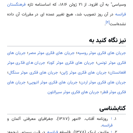
وسیاسی" به آن افزود. از 21 ژوئن 1816، که اساسنامه تازه
فرهنگستان
فرانسه
در آن روز تصویب شد، هیچ تغییر عمده ای در مقررات آن داده
]
۴
[
نشده‌است
.
نیز نگاه کنید به
جریان های فکری موثر روسیه
؛
جریان های فکری موثر مصر
؛
جریان های
فکری موثر تونس
؛
جریان های فکری موثر کوبا
؛
جریان های فکری موثر
افغانستان
؛
جریان های فکری موثر ژاپن
؛
جریان های فکری موثر سنگال
؛
جریان های فکری موثر اردن
؛
جریان های فکری موثر اتیوپی
؛
جریان های
فکری موثر قطر
؛
جریان های فکری موثر سیرالئون
کتابشناسی
↑
روزنامه آفتاب. 16مهر (1387). جغرافیای معرفتی آلمان و
فرانسه
.
↑
ماتیوز، اریک (1378). فلسفه
فرانسه
در قرن بیستم. ترجمه: