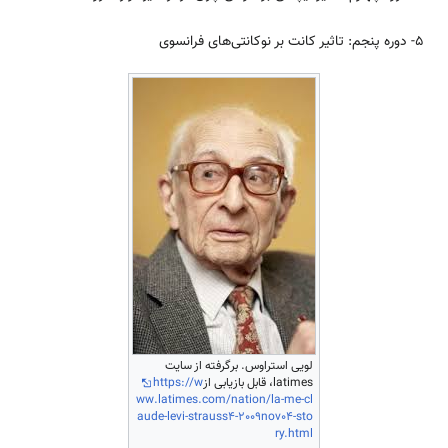
5- دوره‌ پنجم: تاثیر کانت بر نوکانتی‌های فرانسوی
لویی استراوس. برگرفته از سایت
latimes، قابل بازیابی از
https://w
ww.latimes.com/nation/la-me-cl
aude-levi-strauss4-2009nov04-sto
ry.html