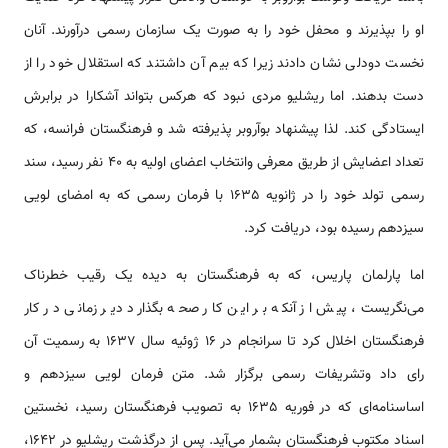
او را بپذیرند و محفل خود را به صورت یک سازمان رسمی درآورند. آنان
نخست دودلی نشان دادند زیرا که بیم آن داشتند که استقلال خود را از
دست بدهند. اما ریشلیو مردی نبود که هرکس بتواند آشکارا در برابرش
ایستادگی کند. لذا پیشنهاد بوآروبر پذیرفته شد و فرهنگستان فرانسه، که
تعداد اعضایش از طریق معرفی وانتخاب اعضای اولیه به 40 نفر رسید، سند
رسمی تولد خود را در ژانویه 1635 با فرمان رسمی که به امضای لویی
سیزدهم رسیده بود، دریافت کرد.
اما پارلمان پاریس، که به فرهنگستان به دیده یک رقیب خطرناک
می‌نگریست، پیش از آنکه بر این کار صحه بگذارد دیر زمانی در کار
فرهنگستان اخلال کرد تا سرانجام در 16 ژوئیه سال 1637 به رسمیت آن
رای داد وتشریفات رسمی برگزار شد. متن فرمان لویی سیزدهم و
اساسنامه‌ای که در فوریه 1635 به تصویب فرهنگستان رسید، نخستین
اسناد مکتوب فرهنگستان بشمار می‌آید. پس از درگذشت ریشلیو در 1642،