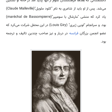
دانشمندانی که بعدها فرهنگستان علوم از آنها پدید آمد در خانه او تشکیل
می‌شد. پس از او باید از شاعری به نام "کلود ملویل"(Claude Malleville)
یاد کرد که منشی "مارشال با سومپیر"(maréchal de Bassompierre)
بود. و سرانجام "لویی ژیری" (Louis Giry) در این محفل شرکت می‌کرد که
عضو انجمن بزرگان
فرانسه
در دربار و نیز صاحب چندین تالیف و ترجمه
بود.