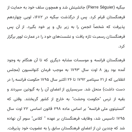
سِگیه (Pierre Séguier) جانشینش شد و همچون سلف خود به حمایت از
فرهنگستان قیام کرد. پس از درگذشت سِگیه در 1672، لویی چهاردهم
پذیرفت که شخصاً انجمن را به زیر بال و پر خود بگیرد. از آن پس
فرهنگستان رسمیت تازه یافت و نشست‌های خود را در عمارت لوور برگزار
کرد.
فرهنگستان فرانسه و موسسات مشابه دیگری که تا آن هنگام به وجود
آمده بود روز 8 اوت سال 1793 به موجب فرمان کنوانسیون (مجلس
انقلابی که از 21 سپتامبر 1792 تا 26 اکتبر سال 1795 حکومت فرانسه را در
دست داشت) منحل شد. سربسیاری از اعضای آن را به گیوتین سپردند و
بقیه از ترس "حکومت وحشت" به خارج از کشور گریختند. وقتی که
"انستیتوی ملی فرانسه" بر اساس ماده 298 قانون اساسی 22 اوت سال
1795 تاسیس شد، وظایف فرهنگستان بر عهده " کلاس" سوم آن نهاده
شد که چندین تن از اعضای فرهنگستان سابق را به عضویت خود پذیرفت.