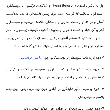
اول به تاثیر برگسون (Henri Bergson) و شاگردان برگسون بر روشنفکری
راست‌گرا و محافظه‌کار فرانسه اشاره کرد. چنین فلسفه‌ای در نقد ایده‌آلیسم
آلمان و در دفاع از سنت دکارتی و پاسکالی خلاصه می‌شود و سردمداران
فکری آن افرادی هستند چون یانیکویچ، آلکیه، گومیه، ژیلسون و... در
مقابل ما با تاثیر فلسفه‌ی آلمان در قبل و بعد ازجنگ جهانی دوم روبه‌رو
هستیم. این تاثیر در 5 دوره بر روشنفکری فرانسه تاثیر گذاشته است:
1- دوره‌ اول: تاثیر شوپنهاور بر نویسندگانی چون
مارسل پروست
.
2- دوره‌ دوم: تاثیر هگلی که از طریق سمینارهای الکساندر کوژو و
نوشته‌های اریک وایل بر افرادی چون بودریار، سارتر تاثیر می‌گذارد.
3- دوره ی سوم: تاثیر هایدگری بر افرادی چون لویناس، ریکور، پیراونبک،
بلانشو و میشل هار.
4- دوره‌ چهارم: تاثیر نیچه‌ای بر افرادی چون فوکو، لیوتار و دلوز