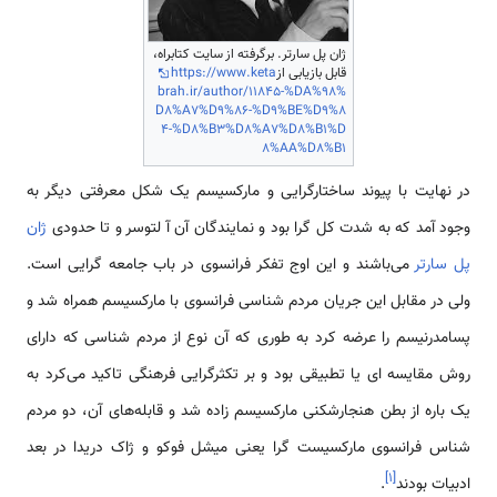
ژان پل سارتر. برگرفته از سایت کتابراه،
قابل بازیابی از
https://www.keta
brah.ir/author/11845-%DA%98%
D8%A7%D9%86-%D9%BE%D9%8
4-%D8%B3%D8%A7%D8%B1%D
8%AA%D8%B1
در نهایت با پیوند ساختارگرایی و مارکسیسم یک شکل معرفتی دیگر به
وجود آمد که به شدت کل گرا بود و نمایندگان آن آ لتوسر و تا حدودی
ژان
پل سارتر
می‌باشند و این اوج تفکر فرانسوی در باب جامعه گرایی است.
ولی در مقابل این جریان مردم شناسی فرانسوی با مارکسیسم همراه شد و
پسامدرنیسم را عرضه کرد به طوری که آن نوع از مردم شناسی که دارای
روش مقایسه ای یا تطبیقی بود و بر تکثرگرایی فرهنگی تاکید می‌کرد به
یک باره از بطن هنجارشکنی مارکسیسم زاده شد و قابله‌های آن، دو مردم
شناس فرانسوی مارکسیست گرا یعنی میشل فوکو و ژاک دریدا در بعد
]
۱
[
ادبیات بودند
.