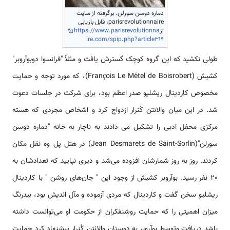
دماره دوسن سورلن. برگرفته از سایت
parisrevolutionnaire، قابل بازیابی
از
https://www.parisrevolutionna
ire.com/spip.php?article319
طولی نکشید که این گروه کوچک گسترش یافت و مثلاً "فرانسوا دوبوآروبر"
کشیش (François Le Métel de Boisrobert)، که مورد توجه و حمایت
مخصوص کاردینال ریشلیو صدر اعظم بود، برای شرکت در جلسات دعوت
شد. در این میان والانتن کُنرار ازدواج کرد و اشخاص مجردی که هسته
مرکزی محفل ادبی را تشکیل می دادند به ناچار به خانه "دماره دوسن
سورلن"(Jean Desmarets de Saint-Sorlin) در هتل پل وه نقل مکان
کردند. روز به روز شمارشان افزوده می‌شد و دیری نپایید که تعدادشان به
20 نفر رسید. بوآروبر کشیش از وجود این " جان‌های روشن " با کاردینال
ریشلیو سخن گفت و کاردینال که مردی آزموده و مآل اندیش بود، بیدرنگ
میزان اهمیتی را که حمایت روشنفکران از حکومت او می‌توانست داشته
باشد دریافت وتوسط بوآروبر به دوستان والانتن کُنرار پیشنهاد کرد حمایت