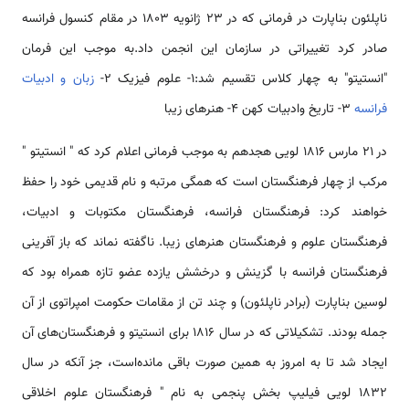
ناپلئون بناپارت در فرمانی که در 23 ژانویه 1803 در مقام کنسول فرانسه
صادر کرد تغییراتی در سازمان این انجمن داد.به موجب این فرمان
"انستیتو" به چهار کلاس تقسیم شد:1- علوم فیزیک 2-
زبان و ادبیات
فرانسه
3- تاریخ وادبیات کهن 4- هنرهای زیبا
در 21 مارس 1816 لویی هجدهم به موجب فرمانی اعلام کرد که " انستیتو "
مرکب از چهار فرهنگستان است که همگی مرتبه و نام قدیمی خود را حفظ
خواهند کرد: فرهنگستان فرانسه، فرهنگستان مکتوبات و ادبیات،
فرهنگستان علوم و فرهنگستان هنرهای زیبا. ناگفته نماند که باز آفرینی
فرهنگستان فرانسه با گزینش و درخشش یازده عضو تازه همراه بود که
لوسین بناپارت (برادر ناپلئون) و چند تن از مقامات حکومت امپراتوی از آن
جمله بودند. تشکیلاتی که در سال 1816 برای انستیتو و فرهنگستان‌های آن
ایجاد شد تا به امروز به همین صورت باقی مانده‌است، جز آنکه در سال
1832 لویی فیلیپ بخش پنجمی به نام " فرهنگستان علوم اخلاقی