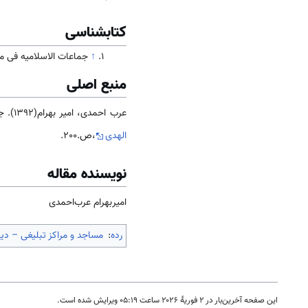
کتابشناسی
↑
جماعات الاسلاميه فی مالی، بام
منبع اصلی
عرب احمدی، امیر بهرام(1392). جامعه و فرهنگ
الهدی
،ص.200.
نویسنده مقاله
امیربهرام‌ عرب‌احمدی
رده
:
مساجد و مراکز تبلیغی – د
این صفحه آخرین‌بار در ‏۲ فوریهٔ ۲۰۲۶ ساعت ‏۰۵:۱۹ ویرایش شده است.