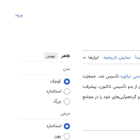
ورود
ظاهر
نهفتن
دأ
نمایش تاریخچه
ابزارها
متن
سی ترائوره
تأسیس شد. جمعیّت
کوچک
 از بدو تأسیس تاکنون، پیشرفت
استاندارد
ردهم‌آیی‌های خود را در مجامع
بزرگ
عرض
استاندارد
پهن