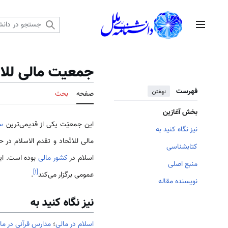
رش
ه
منوی اصلی
حتوا
جمعیت مالی للاتح
فهرست
نهفتن
صفحه
بحث
بخش آغازین
این جمعیّت یکی از قدیمی‌‌‌‌‌ترین
سا
نیز نگاه کنید به
مالی للاتّحاد و تقدم الاسلام در
کتابشناسی
اسلام در
کشور مالی
بوده است. ای
منبع اصلی
]
۱
[
عمومی‌ برگزار می‌کند
.
نویسنده مقاله
نیز نگاه کنید به
اسلام در مالی
؛
مدارس قرآنی در ما