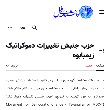
رش
ه
منوی اصلی
حتوا
جستجو
ظاهر
ابزارها
حزب جنبش تغییرات دموکراتیک
زیمبابوه
تغییر وضعیت فهرست محتویات
صفحه
بحث
ابزارها
در دهه 1990 مخالفت گروه‌های سیاسی در کشور با خشونت بیشتری همراه
شد و در سال‌های پایانی این دهه مخالفت‌های حزبی با نظام حاکم شکل
جدی‌تری به خود گرفت. به تدریج، "حزب جنبش تغییرات دموکراتیک"
(Movement for Democratic Change - Tsvangirai or MDC-T