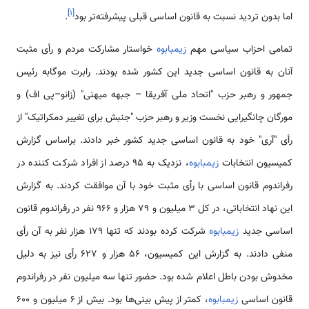
]
۱
[
اما بدون تردید نسبت به قانون اساسی قبلی پیشرفته‌تر بود
.
تمامی احزاب سیاسی مهم
زیمبابوه
خواستار مشارکت مردم و رأی مثبت
آنان به قانون اساسی جدید این کشور شده بودند. رابرت موگابه رئیس
جمهور و رهبر حزب "اتحاد ملی آفریقا – جبهه میهنی" (زانو–پی اف) و
مورگان چانگیرایی نخست وزیر و رهبر حزب "جنبش برای تغییر دمکراتیک" از
رأی "آری" خود به قانون اساسی جدید کشور خبر دادند. براساس گزارش
کمیسیون انتخابات
زیمبابوه
، نزدیک به 95 درصد از افراد شرکت کننده در
رفراندوم قانون اساسی با رأی مثبت خود با آن موافقت کردند. به گزارش
این نهاد انتخاباتی، در کل 3 میلیون و 79 هزار و 966 نفر در رفراندوم قانون
اساسی جدید
زیمبابوه
شرکت کرده بودند که تنها 179 هزار نفر به آن رأی
منفی دادند. به گزارش این کمیسیون، 56 هزار و 627 رأی نیز به دلیل
مخدوش بودن باطل اعلام شده بود. حضور تنها سه میلیون نفر در رفراندوم
قانون اساسی
زیمبابوه
، کمتر از پیش بینی‌ها بود. بیش از 6 میلیون و 600