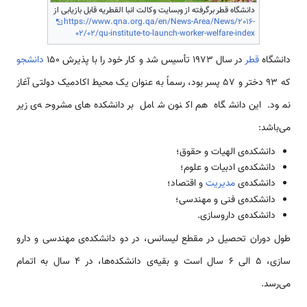
دانشگاه قطر برگرفته از وبسایت وکالت انبا القطریه قابل بازیابی از
https://www.qna.org.qa/en/News-Area/News/2016-
02/02/qu-institute-to-launch-worker-welfare-index
دانشگاه
قطر
در سال 1973 تأسیس شد و کار خود را با پذیرش 150
دانشجو
که 93 دختر و 57 پسر بود، رسماً به عنوان یک محیط اکادمیک دولتی آغاز
نمود. این دانشگاه هم اکنون شامل بر دانشکده‌های مشروحه‌ی زیر
می‌باشد:
دانشکده‌ی الهیات و حقوق؛
دانشکده‌ی ادبیات و علوم؛
دانشکده‌ی
مدیریت
و اقتصاد؛
دانشکده‌ی فنی و مهندسی؛
دانشکده‌ی داروسازی.
طول دوران تحصیل در مقطع لیسانس، در دو دانشکده‌ی مهندسی و دارو
سازی، 5 الی 6 سال است و بقیه‌ی دانشکده‌ها، در 4 سال به اتمام
می‌رسد.