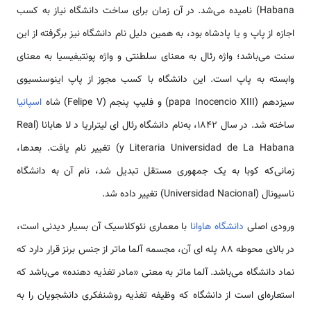
Habana) نامیده می‌شد. در آن زمان برای ساخت دانشگاه نیاز به کسب
اجازه از پاپ و یا پادشاه بود، به همین دلیل نام دانشگاه نیز برگرفته از این
سنت می‌باشد؛ واژه رئال به معنای سلطنتی و واژه پونتیفیسیا به معنای
وابسته به پاپ است. این دانشگاه با کسب مجوز از پاپ اینوسنسیوی
سیزدهم (papa Inocencio XIII) و فلیپ پنجم (Felipe V) شاه
اسپانیا
ساخته شد. در سال ۱۸۴۲، به‌نام دانشگاه رئال ای لیتراریا د لا هابانا (Real
y Literaria Universidad de La Habana) تغییر نام یافت. بعدها،
زمانی‌که کوبا به یک جمهوری مستقل تبدیل شد، نام آن به دانشگاه
ناسیونال (Universidad Nacional) تغییر داده شد.
ورودی اصلی
دانشگاه هاوانا
با معماری نئوکلاسیک آن بسیار دیدنی است،
در بالای محوطه ۸۸ پله ای آن، مجسمه آلما ماتر از جنس برنز قرار دارد که
نماد دانشگاه می‌باشد. آلما ماتر به معنی «مادر تغذیه دهنده» می‌باشد که
استعاره‌ای است از دانشگاه که وظیفه تغذیه روشنفکری دانشجویان را به