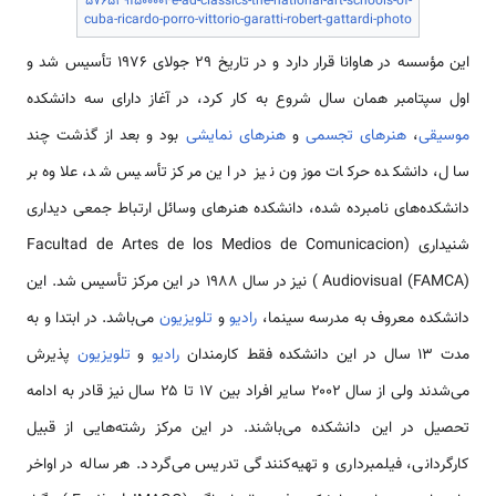
576529f500004e-ad-classics-the-national-art-schools-of-
cuba-ricardo-porro-vittorio-garatti-robert-gattardi-photo
این مؤسسه در هاوانا قرار دارد و در تاریخ ۲۹ جولای ۱۹۷۶ تأسیس شد و
اول سپتامبر همان سال شروع به کار کرد، در آغاز دارای سه دانشکده
موسیقی
،
هنرهای تجسمی
و
هنرهای نمایشی
بود و بعد از گذشت چند
سال، دانشکده حرکات موزون نیز در این مرکز تأسیس شد، علاوه بر
دانشکده‌های نامبرده شده، دانشکده هنرهای وسائل ارتباط جمعی دیداری
شنیداری (Facultad de Artes de los Medios de Comunicacion
Audiovisual (FAMCA) ) نیز در سال ۱۹۸۸ در این مرکز تأسیس شد. این
دانشکده معروف به مدرسه سینما،
رادیو
و
تلویزیون
می‌باشد. در ابتدا و به
مدت ۱۳ سال در این دانشکده فقط کارمندان
رادیو
و
تلویزیون
پذیرش
می‌شدند ولی از سال ۲۰۰۲ سایر افراد بین ۱۷ تا ۲۵ سال نیز قادر به ادامه
تحصیل در این دانشکده می‌باشند. در این مرکز رشته‌هایی از قبیل
کارگردانی، فیلمبرداری و تهیه‌کنندگی تدریس می‌گردد. هر ساله در اواخر