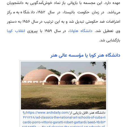
عهده دارد. این مجسمه با بازوانی باز نماد خوش‌آمدگویی به دانشجویان
می‌باشد. در زمان حکومت باتیستا، در سال ۱۹۵۲، دانشگاه به مرکز
اعتراضات ضد حکومتی تبدیل شد و به این ترتیب در سال ۱۹۵۶ به دستور
وی تعطیل شد.
دانشگاه هاوانا
، در سال ۱۹۵۹ با پیروزی
انقلاب کوبا
بازگشایی شد.
دانشگاه هنر کوبا یا مؤسسه عالی هنر
دانشگاه هنر، قابل بازیابی از
https://www.archdaily.com/
427268/ad-classics-the-national-art-schools-of-cuba-ri
cardo-porro-vittorio-garatti-robert-gattardi/5eed09b1b3