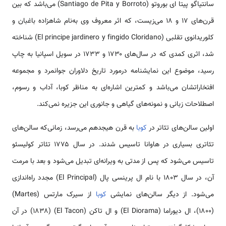
سانتیاگو پیتا ای بوروتو (Santiago de Pita y Borroto) می‌باشد که بین
قرن‌های ۱۷ و ۱۸ می‌زیست، که اثر معروف وی به‌نام شاهزاده باغبان و
کلوریدانوی تقلبی (El principe jardinero y fingido Cloridano) شناخته
شد، اثری کمدی که در سال‌های ۱۷۳۰ و ۱۷۳۳ در سویل اسپانیا به چاپ
رسید، موضوع این نمایشنامه درمورد تاریخ دلاوران جوانمرد و مجموعه
افتخاراتشان می‌باشد و کمترین اشاره‌ای به مناظر کوبا، آداب و رسوم،
اصطلاحات زبانی و نمونه‌های گیاهی و جانوری این جزیره نمی‌کند.
اولین سالن‌های تئاتر در
کوبا
به قرن هیجدهم می‌رسد، زمانی‌که سالن‌های
تئاتری بسیاری در هاوانا تاسیس شدند. در سال ۱۷۷۵ تئاتر کولیسئو
تاسیس می‌شود که پس از مدتی به ویرانه‌ای تبدیل می‌شود و بعد با مرمت
آن، در سال ۱۸۰۳ با نام ال پرینسی پال (El Principal) مجدد راه‌اندازی
می‌شود. از دیگر سالن‌های نمایشی
کوبا
از سیرک مارتس (Martes)
(۱۸۰۰)، ال دیوراما (El Diorama) و ال تاکن (El Tacon) (۱۸۳۸) در آن