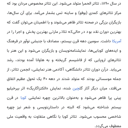
در سال ۱۸۹۰، تئاتر الحمرا متولد می‌شود. این تئاتر مخصوص مردان بود که
مرکز تئاترهای کمدی (بوفو) و ساینه تس بشمار می‌آمد. برای آن سال‌ها،
بازیگران بزرگی در صحنه تئاتر ظاهر می‌شوند و با اطمینان می‌توان گفت که
بهترین دوران نقد بود در حالی‌که تئاتر مارتی بهترین پخش و اجرا را در
آمریکا
داشت. سومین دهه قرن بیستم، مصادف با جنبشی نوآور در فرهنگ
و ایده‌های کوبایی‌ها، نمایشنامه‌نویسان و بازیگران می‌شود و این هنر با
تئاترهای اروپایی که از فاشیسم گریخته و به هاوانا آمده بودند، رشد
می‌یابد. درآن دوران تئاتر دانشگاهی، آکادمی هنر نمایشی، انجمن تئاتر، از
جمله موسساتی بودند که متولد شدند در دهه ۴۰ یک تحول عظیم اتفاق
می‌افتد، میان دیگر آثار گل
چین
شده، نمایش «الکتراگاریگ» اثر بیرخیلیو
پینی پرا ظاهر می‌شود و به‌عنوان بالاترین چهره نمایشی
کوبا
در قرن
بیستم شناخته می‌شود که البته در داستان‌نویسی و شعر نیز چهره
شاخصی محسوب می‌شود. تئاتر کوبا با نگاهی متفاوت به واقعیت ملی
معطوف می‌گردد.