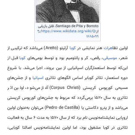
Santiago de Pita y Borroto، قابل بازیابی
از
https://www.wikidata.org/wiki/Q1
1685099
اولین تظا
هرات
هنر نمایشی در
کوبا
آرئیتو (Areito) می‌باشد که ترکیبی از
شعر،
موسیقی
، رقص، کر و پانتومیم بود و توسط بومی‌های
کوبا
قبل از
این‌که توسط استعمارگران اسپانیایی از بین بروند، اجرا می‌شد. با شروع
دوره استعمار، تئاتر کوبابر اساس الگوهای تئاتری
اسپانیا
و از جشن‌های
مسیحی کورپوس کریستی (Corpus Christi) آغاز می‌شود، اولین اثر
تئاتری به سال ۱۵۲۰ برمی‌گردد که مربوط به جشن‌های کورپوس کریستی
می‌باشد و از پدرو دکاستی یا (Pedro de Castilla) می‌توان به‌عنوان اولین
اروپایی نمایشنامه‌نویس نام برد که از سال ۱۵۷۰ به مدت ۶ سال به فعالیت
تئاتری در کوبا مشغول بود، اما اولین نمایشنامه‌نویس اصالتا کوبایی،