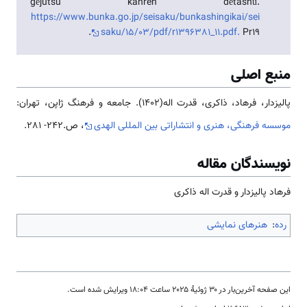
gējutsu kanren dētashū.
https://www.bunka.go.jp/seisaku/bunkashingikai/sei
saku/15/03/pdf/r1396381_11.pdf.
Pr19.
منبع اصلی
پالیزدار، فرهاد، ذاکری، قدرت اله(1402). جامعه و فرهنگ ژاپن، تهران:
موسسه فرهنگی، هنری و انتشاراتی بین المللی الهدی
، ص.242- 281.
نویسندگان مقاله
فرهاد پالیزدار و قدرت اله ذاکری
رده
:
هنرهای نمایشی
این صفحه آخرین‌بار در ‏۳۰ ژوئیهٔ ۲۰۲۵ ساعت ‏۱۸:۰۴ ویرایش شده است.