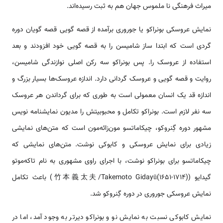
میراث فرهنگی نا ملموس جهان هم به ثبت رسیده‌اند.
نمایش عروسکی بونراکو یا جوروری برآمده از قصه گویی قصه گویان دوره
گردی است که ابتدا ساز شامیسن را به قصه گویی خود افزودند و بعد
استفاده از عروسک را. پس بونراکو سه رکن اصلی نوازندگی شامیسن،
روایت و قصه گویی و عروسک گردانی دارد. اندازه عروسک‌ها بسیار بزرگ و
اندازه قد یک انسان معمولی است به طوری که برای گرداندن هر عروسک
سه نفر لازم است. بونراکو تکامل و محبوبیتش را مدیون نمایشنامه نویس
مشهور دوره گِنروکو، چیکاماتسو مون‌زائه‌مون است که متن‌های نمایشی
زیادی برای نمایش عروسکی و کابوکی نوشت. متن‌های نمایشی که
چیکاماتسو برای بونراکو نوشت، با اجرای راوی مشهوری به نام تاکه‌موتو
گیدایو (竹本義太夫/Takemoto Gidayū(1651-1714)) باعث تکامل
نمایش عروسکی جوروری در دوره گِنروکو شد.
نمایش کابوکی نسبت به نمایش نو و بونراکو دیرتر به وجود آمد، اما در