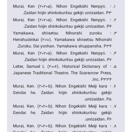
Murai, Ken (2020a). Nihon Engekishi Nenpyō.
↑
Zaidan hōjin shinkokuritsu gekijō unēzaidan. P3.
Murai, Ken (2020a). Nihon Engekishi Nenpyō.
↑
Zaidan hōjin shinkokuritsu gekijō unēzaidan. P4.
Yamakawa, shōsetsu Nihonshi zuroku
↑
Henshuūiinkai (2010). Yamakawa shōsetsu Nihonshi
Zuroku. Dai yonhan. Yamakawa shuppansha. P34.
Murai, Ken (2020a). Nihon Engekishi Nenpyō.
↑
Zaidan hōjin shinkokuritsu gekijō unēzaidan. P6.
Leiter, Samuel L (2006). Historical Dictionary of
↑
Japanese Traditional Theatre. The Scarecrow Press,
Inc. P334.
Murai, Ken. (2020-b). Nihon Engekishi Meiji kara
↑
Gendai he. Zaidan hōjin shinkokuritsu gekijō
unēzaidan. P5.
Murai, Ken. (2020-b). Nihon Engekishi Meiji kara
↑
Gendai he. Zaidan hōjin shinkokuritsu gekijō
unēzaidan. P6.
Murai, Ken. (2020-b). Nihon Engekishi Meiji kara
↑