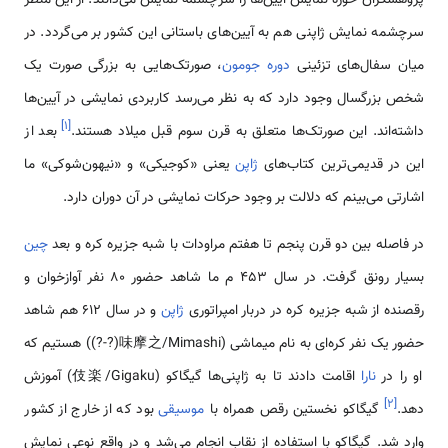
سرچشمه نمایش ژاپنی هم به آیین‌های باستانی این کشور بر می‌گردد. در
میان سفال‌های تزئینی
دوره جومون
، صورتک‌هایی به بزرگی صورت یک
شخص بزرگسال وجود دارد که به نظر می‌رسد کاربردی نمایشی در آیین‌ها
]
۱
[
داشته‌اند. این صورتک‌ها متعلق به قرن سوم قبل میلاد هستند.
بعد از
این در قدیمی‌ترین کتاب‌های
ژاپن
یعنی «کوجیکی» و «نیهون‌شوکی» ما
اشارتی می‌بینم که دلالت بر وجود حرکات نمایشی در آن دوران دارد.
در فاصله بین دو قرن پنجم تا هفتم مراودات با شبه جزیره کره و بعد
چین
بسیار رونق گرفت. در سال 453 م ما شاهد حضور 80 نفر آوازخوان و
رقصنده از شبه جزیره کره در دربار امپراتوری
ژاپن
و در سال 612 هم شاهد
حضور یک نفر کره‌ای به نام میماشی (味摩之/Mimashi(?-?)) هستیم که
او را در
نارا
اقامت دادند تا به ژاپنی‌ها گیگاکو (伎楽/Gigaku) آموزش
]
۲
[
دهد.
گیگاکو نخستین رقص همراه با
موسیقی
بود که از خارج از کشور
وارد شد. گیگاکو با استفاده از نقاب انجام می‌شد و در واقع نوعی نمایش