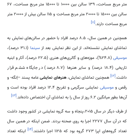
متر مربع مساحت، 139 سالن بین 10000 تا 15000 متر مربع مساحت، 67
سالن بین 15000 تا 20000 متر مربع مساحت و 115 سالن بیش از 20000 متر
]
۱۱
[
مربع مساحت دارند.
همچنین در همین سال، 8.5 درصد افراد با حضور در سالن‌های نمایش به
تماشای نمایش نشسته‌اند. از این نظر نمایش بعد از
سینما
(31.1 درصد)،
موسیقی
(24.8%)، موزه‌های و گالری‌های هنری (22.5 درصد)، آثار و ابنیه
تاریخی (18.4 درصد) و سایر هنرها (8.7 درصد) در جایگاه ششم قرار
]
۱۲
[
داشت.
همچنین تماشای نمایش،
هنرهای نمایشی
عامه پسند –اِنگه- و
رقص و
موسیقی
نمایشی سرگرمی و تفریح 12.4 درصد افراد بوده است و
]
۱۳
[
آن‌ها بطور میانگین 6.2 روز از سال را به تماشای آن اختصاص داده‌اند.
از طرف دیگر در سال 2015،پنجاه و سه گروه نمایشی در کشور وجود داشت
که در آن سال 2277 اجرا به روی صحنه بردند. ضمن اینکه در همین سال
]
۱۴
[
تعداد گروه‌های اپرا 273 گروه بود که 1125 اجرا داشتند.
اینکه تعداد