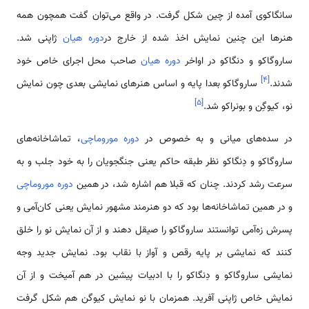
سانگاکوی آمده از چین شکل گرفت. در واقع می‌توان گفت همچون همه
هنرها این چنین نمایش اخذ شده از خارج در
دوره هیان
ژاپنی شد.
ساروگاکو و دنگاکو در اواخر
دوره هیان
صاحب محل اجرای خاص خود
]
۴
[
شدند.
ساروگاکو بعدا پایه و اساس هنرهای نمایشی بعدی چون نمایش
]
۵
[
نو، کیوگِن و بونراکو شد.
در سده‌های میانی و به خصوص در
دوره موروماچی
، تماشاخانه‌های
ساروگاکو و دِنگاکو نظر طبقه حاکم یعنی جنگجویان را به خود جلب و به
سرعت رشد کردند. چنان که قبلا هم اشاره شد، در همین
دوره موروماچی
و در همین تماشاخانه‌ها بود که دو هنرمند مشهور نمایش یعنی کان‌آمی و
پسرش زه‌آمی توانستند ساروگاکو را صیقل دهند و از آن نمایش نو را خلق
کنند که نمایشی بر پایه رقص و آواز با نقاب بود. نمایش جدید وجه
نمایشی ساروگاکو و دِنگاکو را با ادبیات پیشین در هم آمیخت و از آن
نمایش خاص ژاپنی آفرید. همزمان با نو نمایش کیوگن هم شکل گرفت