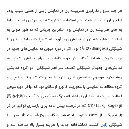
هر چند شروع بکارگیری هنرپیشه زن در نمایش ژاپنی از همین شینپا بود،
اما جریان غالب در شینپا هم استفاده از هنرپیشه‌های مرد زن نما یا اویاما
به جای هنرپیشه زن در نمایش بود. بنابراین جریانی که به طور اصولی به
استفاه از هنرپیشه زن در نمایش روی آورد، نه شینپا که نمایش مدرن یا
شینگِکی (新劇/Shingeki) بود. اگر در دوره میجی به نمایش‌های جدید در
برابر کابوکی شینپا ‌گفتند، در دوره تایشو در برابر نمایش شینپا به
نمایش‌های جدیدتر شینگِکی گفتند. سر آغاز شینگِکی، دو گروه نمایشی
روشنفکری موسوم به انجمن ادبی هنری با محوریت شویو تسوبوئوچی و
گروه مطالعات نمایشی با محوریت کائورو اوسانای بود که اواخر دوره میجی
فعالیت می‌کردند. بعد آن تماشاخانه بزرگ تسوکیجی کوگِکیجو (築地小劇
場/Tsukiji kogekijō) که در فرصت پیش آمده برای بازسازی توکیو در اثر
زلزله بزرگ سال 1923 کانتو، ساخته شد پایگاه و مرکز فعالیت تأتر مدرن یا
شینگِکی
ژاپن
گشت. تماشاخانه جدید با هزینه بسیار بالا ساخته شد و