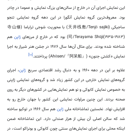
این نمایش اجرای آن در خارج از سالن‌های بزرگ نمایش و عموما در چادر
بود. معروف‌ترین گروه نمایش آنگورا در این دهه گروه نمایشی تنجو
ساجیکی (天井桟敷/Tenjō sajiki) با محوریت شوجی ترایاما (寺山修
司/Terayama Shūji(1935-1983)) بود که در خارج از مرزهای
ژاپن
هم
شناخته شده بودند. برای مثال آن‌ها سال 1976 در جشن هنر شیراز به اجرا
]
۱۰
[
نمایش «کشتی جنون» (『阿呆船』/Ahōsen) پرداختند.
علاوه بر این در دهه 1960 و به دنبال رشد اقتصادی سریع
ژاپن
، اجرای
گروه‌های نمایش خارجی در این کشور زیاد شد و گروه‌های نمایشی ژاپنی
به خصوص نمایش کابوکی و نو هم نمایش‌هایی در کشورهای دیگر به روی
صحنه بردند. این چنین مراوات نمایشی این کشور با جهان خارج رو به
افزایش نهاد. نخستین تماشاخانه ملی
ژاپن
هم سال 1966 در توکیو ساخته
شد که سالن اصلی آن بیش از هزار صندلی دارد. این تماشاخانه ضمن
اینکه محلی برای اجرای نمایش‌های سنتی چون کابوکی و بونراکو است، در