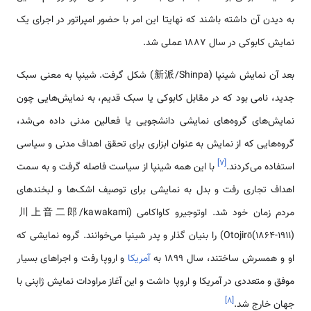
به دیدن آن داشته باشند که نهایتا این امر با حضور امپراتور در اجرای یک
نمایش کابوکی در سال 1887 عملی شد.
بعد آن نمایش شینپا (新派/Shinpa) شکل گرفت. شینپا به معنی سبک
جدید، نامی بود که در مقابل کابوکی یا سبک قدیم، به نمایش‌هایی چون
نمایش‌های گروه‌های نمایشی دانشجویی یا فعالین مدنی داده می‌شد،
گروه‌هایی که از نمایش به عنوان ابزاری برای تحقق اهداف مدنی و سیاسی
]
۷
[
استفاده می‌کردند.
با این همه شینپا از سیاست فاصله گرفت و به سمت
اهداف تجاری رفت و بدل به نمایشی برای توصیف اشک‌ها و لبخندهای
مردم زمان خود شد. اوتوجیرو کاواکامی (川上音二郎/kawakami
Otojirō(1864-1911)) را بنیان گذار و پدر شینپا می‌خوانند. گروه نمایشی که
او و همسرش ساختند، سال 1899 به
آمریکا
و اروپا رفت و اجراهای بسیار
موفق و متعددی در آمریکا و اروپا داشت و این آغاز مراودات نمایش ژاپنی با
]
۸
[
جهان خارج شد.