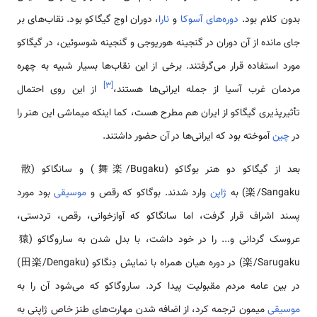
بدون کلام بود.
دوره‌های آسوکا
و
نارا
، دوران اوج گیگاکو بود. نقاب‌های بر
جای مانده از آن دوران در گنجینه هوریوجی و گنجینه شوسوئین، در گیگاکو
مورد استفاده قرار می‌گرفتند. برخی از این نقاب‌ها بسیار شبیه به چهره
]
۳
[
مردمان غرب آسیا از جمله ایرانی‌ها هستند،
از این روی احتمال
تأثیرپذیری گیگاکو از ایران هم مطرح هست، کما اینکه میماشی این هنر را
در
چین
آموخته بود که ایرانی‌ها در آن حضور داشتند.
بعد از گیگاکو دو هنر بوگاکو (舞楽/Bugaku) و سانگاکو (散
楽/Sangaku) به
ژاپن
وارد شدند. بوگاکو که رقص و
موسیقی
بود مورد
پسند اشراف قرار گرفت، اما سانگاکو که آوازخوانی، رقص، تردستی،
عروسک گردانی و... را در خود داشت، با بدل شدن به ساروگاکو (猿
楽/Sarugaku) در دوره هیان همراه با نمایش دِنگاکو (田楽/Dengaku)
در بین عامه مردم مقبولیت پیدا کرد. ساروگاکو که می‌شود آن را به
موسیقی
میمون ترجمه کرد، از اضافه شدن مهارت‌های طنز خاص ژاپنی به