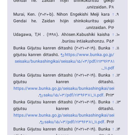
Gendai he. Zaidan hōjin shinkokuritsu gekijō
unēzaidan. P8.
Murai, Ken. (2020-b). Nihon Engekishi Meiji kara
↑
Gendai he. Zaidan hōjin shinkokuritsu gekijō
unēzaidan. P16.
Udagawa, T,H . (1998). Ahōsen.Kabushiki kaisha
↑
burūsu intāakushonzu. P54.
Bunka Gējutsu kanren dētashū (2021-02-19). Bunka
↑
gējutsu kanren dētashū.
https://www.bunka.go.jp/
seisaku/bunkashingikai/seisaku/15/03/pdf/r1396381
.
_11.pdf
Bunka Gējutsu kanren dētashū (2021-02-19). Bunka
↑
gējutsu kanren dētashū.
https://www.bunka.go.jp/seisaku/bunkashingikai/sei
saku/15/03/pdf/r1396381_11.pdf.
Pr13.
Bunka Gējutsu kanren dētashū (2021-02-19). Bunka
↑
gējutsu kanren dētashū.
https://www.bunka.go.jp/seisaku/bunkashingikai/sei
saku/15/03/pdf/r1396381_11.pdf.
Pr16.
Bunka Gējutsu kanren dētashū (2021-02-19). Bunka
↑