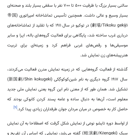
سالنی بسیار بزرگ با ظرفیت 500 تا 700 نفر با سقفی بسیار بلند و صحنه‎‌ای
بسیار وسیع و عالی داشت. همچنین تأسیس تماشاخانه امپراتوری (帝国
劇場/Tēkoku gekijō) در توکیو در سال 1911 که با تقلید از تماشاخانه‌های
درباری غرب ساخته شد، پایگاهی برای فعالیت گروه‌های باله، اپرا و سایر
موسیقی‌ها و رقص‌های غربی فراهم کرد و زمینه‌ای برای تربیت
هنرپیشه‌های زن نمایش شد.
گذشته از فعالیت گروه‌هایی که در زمینه نمایش مدرن فعالیت می‌کردند،
سال 1917 گروه دیگری به نام شین‌کوکوگِکی (新国劇/Shin kokugeki)
تشکیل شد. همان طور که از معنی نام این گروه یعنی نمایش ملی جدید
معلوم است، آن‌ها به دنبال ساده و عامه پسند کردن کابوکی بودند که
]
۹
[
حاصل کار به خصوص در میان مردان جوان طرفداران زیادی پیدا کرد.
از اواسط دوره تایشو نوعی از نمایش شکل گرفت که اصطلاحا به آن نمایش
سبک (軽演劇/Kēengeki) گفته می‌شد، نمایشی که اساس آن تفریح و