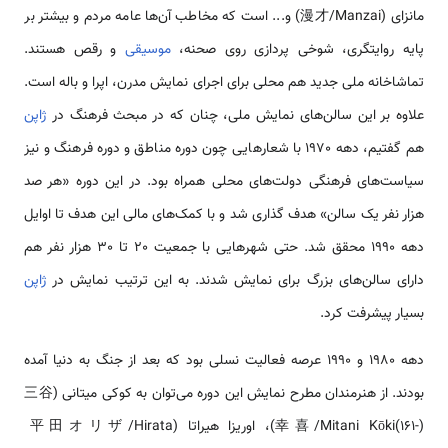
مانزای (漫才/Manzai) و... است که مخاطب آن‌ها عامه مردم و بیشتر بر
پایه روایتگری، شوخی پردازی روی صحنه،
موسیقی
و رقص هستند.
تماشاخانه ملی جدید هم محلی برای اجرای نمایش مدرن، اپرا و باله است.
علاوه بر این سالن‌های نمایش ملی، چنان که در مبحث فرهنگ در
ژاپن
هم گفتیم، دهه 1970 با شعارهایی چون دوره مناطق و دوره فرهنگ و نیز
سیاست‌های فرهنگی دولت‌های محلی همراه بود. در این دوره «هر صد
هزار نفر یک سالن» هدف گذاری شد و با کمک‌های مالی این هدف تا اوایل
دهه 1990 محقق شد. حتی شهرهایی با جمعیت 20 تا 30 هزار نفر هم
دارای سالن‌های بزرگ برای نمایش شدند. به این ترتیب نمایش در
ژاپن
بسیار پیشرفت کرد.
دهه 1980 و 1990 عرصه فعالیت نسلی بود که بعد از جنگ به دنیا آمده
بودند. از هنرمندان مطرح نمایش این دوره می‌توان به کوکی میتانی (三谷
幸喜/Mitani Kōki(161-))، اوریزا هیراتا (平田オリザ/Hirata