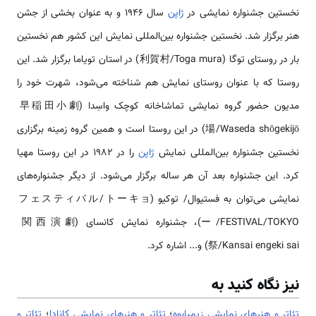
نخستین جشنواره نمایشی در
ژاپن
سال 1946 و به عنوان بخشی از جشن
هنر برگزار شد. نخستین جشنواره بین‌المللی نمایش این کشور هم نخستین
بار در روستای توگا (利賀村/Toga mura) در استان تو‌یاما برگزار شد. این
روستا که با عنوان روستای نمایش هم شناخته می‌شود، شهرت خود را
مدیون حضور گروه نمایشی تماشاخانه کوچک واسِدا (早稲田小劇
場/Waseda shōgekijō) در این روستا است و همین گروه زمینه برگزاری
نخستین جشنواره بین‌المللی نمایش
ژاپن
را در 1982 در این روستا مهیا
کرد. این جشنواره بعد آن هر ساله برگزار می‌شود. از دیگر جشنواره‌های
نمایشی می‌توان به فستیوال/ توکیو (フェスティバル/トーキョ
ー/FESTIVAL/TOKYO)، جشنواره نمایش کانسای (関西演劇
祭/Kansai engeki sai) و... اشاره کرد.
نیز نگاه کنید به
تئاتر و هنرهای نمایشی زیمبابوه
؛
تئاتر و هنرهای نمایشی کانادا
؛
تئاتر و