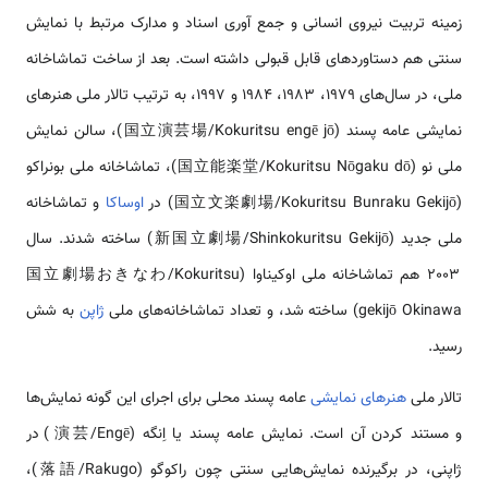
زمینه تربیت نیروی انسانی و جمع آوری اسناد و مدارک مرتبط با نمایش
سنتی هم دستاوردهای قابل قبولی داشته است. بعد از ساخت تماشاخانه
ملی، در سال‌های 1979، 1983، 1984 و 1997، به ترتیب تالار ملی هنرهای
نمایشی عامه پسند (国立演芸場/Kokuritsu engē jō)، سالن نمایش
ملی نو (国立能楽堂/Kokuritsu Nōgaku dō)، تماشاخانه ملی بونراکو
(国立文楽劇場/Kokuritsu Bunraku Gekijō) در
اوساکا
و تماشاخانه
ملی جدید (新国立劇場/Shinkokuritsu Gekijō) ساخته شدند. سال
2003 هم تماشاخانه ملی اوکیناوا (国立劇場おきなわ/Kokuritsu
gekijō Okinawa) ساخته شد، و تعداد تماشاخانه‌های ملی
ژاپن
به شش
رسید.
تالار ملی
هنرهای نمایشی
عامه پسند محلی برای اجرای این گونه نمایش‌ها
و مستند کردن آن است. نمایش عامه پسند یا اِنگه (演芸/Engē) در
ژاپنی، در برگیرنده نمایش‌هایی سنتی چون راکوگو (落語/Rakugo)،