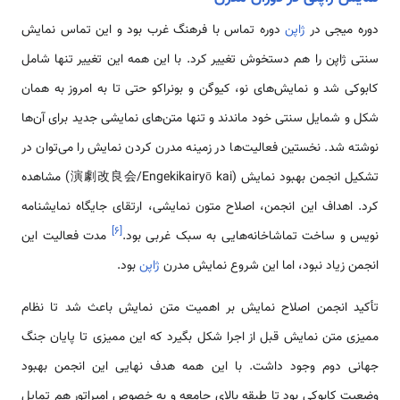
دوره میجی در
ژاپن
دوره تماس با فرهنگ غرب بود و این تماس نمایش
سنتی ژاپن را هم دستخوش تغییر کرد. با این همه این تغییر تنها شامل
کابوکی شد و نمایش‌های نو، کیوگن و بونراکو حتی تا به امروز به همان
شکل و شمایل سنتی خود ماندند و تنها متن‌های نمایشی جدید برای آن‌ها
نوشته شد. نخستین فعالیت‌ها در زمینه مدرن کردن نمایش را می‌توان در
تشکیل انجمن بهبود نمایش (演劇改良会/Engekikairyō kai) مشاهده
کرد. اهداف این انجمن، اصلاح متون نمایشی، ارتقای جایگاه نمایشنامه
]
۶
[
نویس و ساخت تماشاخانه‌هایی به سبک غربی بود.
مدت فعالیت این
انجمن زیاد نبود، اما این شروع نمایش مدرن
ژاپن
بود.
تأکید انجمن اصلاح نمایش بر اهمیت متن نمایش باعث شد تا نظام
ممیزی متن نمایش قبل از اجرا شکل بگیرد که این ممیزی تا پایان جنگ
جهانی دوم وجود داشت. با این همه هدف نهایی این انجمن بهبود
وضعیت کابوکی بود تا طبقه بالای جامعه و به خصوص امپراتور هم تمایل