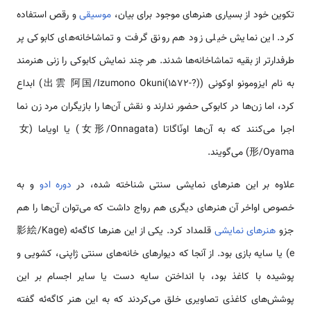
تکوین خود از بسیاری هنرهای موجود برای بیان،
موسیقی
و رقص استفاده
کرد. این نمایش خیلی زود هم رونق گرفت و تماشاخانه‌های کابوکی پر
طرفدارتر از بقیه تماشاخانه‌ها شدند. هر چند نمایش کابوکی را زنی هنرمند
به نام ایزومونو اوکونی (出雲 阿国/Izumono Okuni(1572-?)) ابداع
کرد، اما زن‌ها در کابوکی حضور ندارند و نقش آن‌ها را بازیگران مرد زن نما
اجرا می‌کنند که به آن‌ها اونّاگاتا (女形/Onnagata) یا اویاما (女
形/Oyama) می‌گویند.
علاوه بر این هنرهای نمایشی سنتی شناخته شده، در
دوره ادو
و به
خصوص اواخر آن هنرهای دیگری هم رواج داشت که می‌توان آن‌ها را هم
جزو
هنرهای نمایشی
قلمداد کرد. یکی از این هنرها کاگه‌ئه (影絵/Kage
e) یا سایه بازی بود. از آنجا که دیوارهای خانه‌های سنتی ژاپنی، کشویی و
پوشیده با کاغذ بود، با انداختن سایه دست یا سایر اجسام بر این
پوشش‌های کاغذی تصاویری خلق می‌کردند که به این هنر کاگه‌ئه گفته