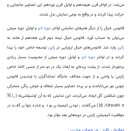
می‌شد. در اواخر قرن هیجدهم و اوایل قرن نوزدهم این تصاویر جابجایی و
حرکت پیدا کردند و در واقع به نوعی نمایش بدل شدند.
فانوس خیال را از دیگر هنرهای نمایشی اواخر
دوره ادو
و اوایل دوره میجی
می‌توان به حساب آورد. فانوس خیال نیمه دوم قرن هفدهم از هلند به
ژاپن
وارد شد. فانوس‌های خیال اروپایی در
ژاپن
توسعه خاص خود را پیدا
کردند و در اواخر
دوره ادو
و اوایل دوره میجی از محبوبیت بسیار زیادی
برخوردار شدند. از پشت پرده‌ای به ابعاد یک در دو متر از جنس کاغذ خاص
ژاپنی یا واشی و از جهت مخالف جایگاه تماشاگران با چندیدن فانوس
چوبی نور می‌تاباندند و بر پرده تصاویر بسیار شفاف و خوش رنگی متحرکی
چون شکفتن گل ایجاد می‌کردند. این نمایش که به آن اوتسوُشی‌ئه (写し
絵/Utsushi e) می‌گفتند، نوعی انیمیشن بود و شاید بتوان گفت در
موفقیت انیمیشن ژاپنی در دوره‌های بعد مؤثر بود.
نمایش ژاپنی در دوران مدرن