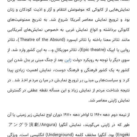
نمایش‌هایی از کابوکی که موضوعش انتقام و آزار و اذیت کودکان و زنان
بود و ترویج نمایش معاصر آمریکا شروع شد. به تدریج ممنوعیت‌های
کابوکی برداشته و انواع نمایش غربی به خصوص نمایش‌های آمریکایی
مانند تئاتر معنا باخته یا تئاتر ابسورد (Theatre of the Absurd)، تئاتر
روایی یا اپیک (Epic theatre)، تئاتر موزیکال و... به این کشور وارد شد. از
سوی دیگر با توجه به رویکرد دولت
ژاپن
بعد از جنگ مبنی بر بدل شدن این
کشور به یک کشور فرهنگی و فرهنگ دوست، نمایش اهمیت زیادی پیدا
کرد و سیاست‌هایی مبنی بر ترویج نمایش در میان مردم اخذ شد. در
نتیجه شناخت مردم از نمایش زیاد و این مسأله نقطه عطفی در گسترش
نمایش ژاپنی معاصر شد.
از نیمه دوم دهه 1960 تا اواخر دهه 1970 دوران اوج نمایش زیر زمینی یا آن
طور که در ژاپنی می‌گویند، نمایش آنگورا (アングラ演劇/Angura
Engeki) بود. آنگورا مخفف کلمه (Underground) انگلیسی است. ویژگی